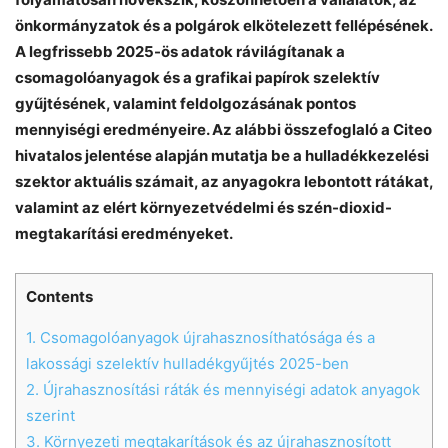
önkormányzatok és a polgárok elkötelezett fellépésének.
A legfrissebb 2025-ös adatok rávilágítanak a
csomagolóanyagok és a grafikai papírok szelektív
gyűjtésének, valamint feldolgozásának pontos
mennyiségi eredményeire. Az alábbi összefoglaló a Citeo
hivatalos jelentése alapján mutatja be a hulladékkezelési
szektor aktuális számait, az anyagokra lebontott rátákat,
valamint az elért környezetvédelmi és szén-dioxid-
megtakarítási eredményeket.
Contents
Chat
Close
Mr wAIste
1.
Csomagolóanyagok újrahasznosíthatósága és a
lakossági szelektív hulladékgyűjtés 2025-ben
Helló! Miben segíthetek ma?
2.
Újrahasznosítási ráták és mennyiségi adatok anyagok
szerint
3.
Környezeti megtakarítások és az újrahasznosított