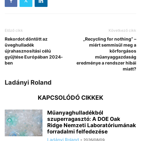
Előző cikk
Következő cikk
Rekordot döntött az
„Recycling for nothing” –
üveghulladék
miért semmisül meg a
újrahasznosítási célú
körforgásos
gyűjtése Európában 2024-
műanyaggazdaság
ben
eredménye a rendszer hibái
miatt?
Ladányi Roland
KAPCSOLÓDÓ CIKKEK
Műanyaghulladékból
szuperragasztó: A DOE Oak
Ridge Nemzeti Laboratóriumának
forradalmi felfedezése
Ladányi Roland
-
2026/08/09