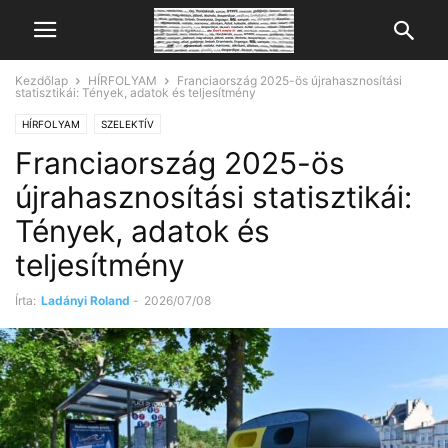
Kezdőlap
HÍRFOLYAM
Franciaország 2025-ös újrahasznosítási
statisztikái: Tények, adatok és teljesítmény
HÍRFOLYAM
SZELEKTÍV
Franciaország 2025-ös
újrahasznosítási statisztikái:
Tények, adatok és
teljesítmény
Írta:
Ladányi Roland
-
2026/07/08