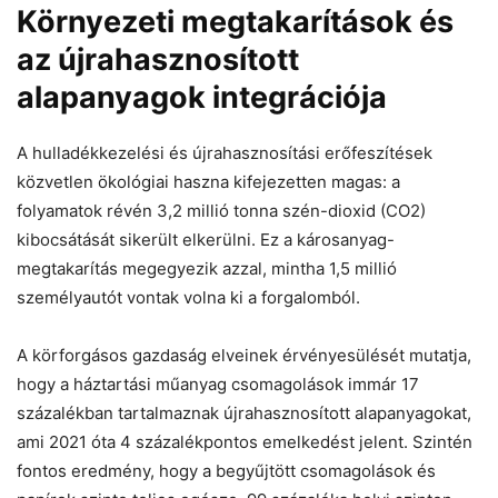
Környezeti megtakarítások és
az újrahasznosított
alapanyagok integrációja
A hulladékkezelési és újrahasznosítási erőfeszítések
közvetlen ökológiai haszna kifejezetten magas: a
folyamatok révén 3,2 millió tonna szén-dioxid (CO2)
kibocsátását sikerült elkerülni. Ez a károsanyag-
megtakarítás megegyezik azzal, mintha 1,5 millió
személyautót vontak volna ki a forgalomból.
A körforgásos gazdaság elveinek érvényesülését mutatja,
hogy a háztartási műanyag csomagolások immár 17
százalékban tartalmaznak újrahasznosított alapanyagokat,
ami 2021 óta 4 százalékpontos emelkedést jelent. Szintén
fontos eredmény, hogy a begyűjtött csomagolások és