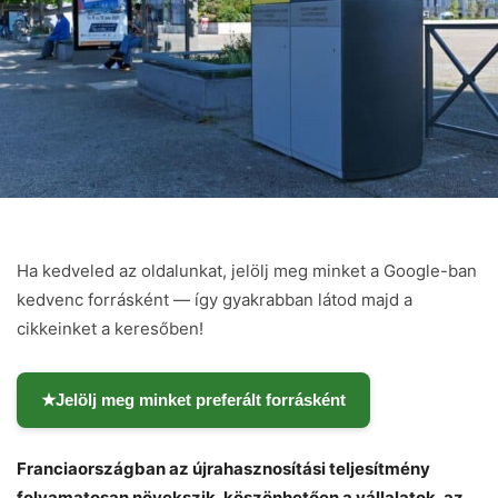
Ha kedveled az oldalunkat, jelölj meg minket a Google-ban
kedvenc forrásként — így gyakrabban látod majd a
cikkeinket a keresőben!
★
Jelölj meg minket preferált forrásként
Franciaországban az újrahasznosítási teljesítmény
folyamatosan növekszik, köszönhetően a vállalatok, az