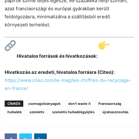
papírok szinte teljes egésze, 99 százaléka helyi szinten,
azaz franciaországi és európai gyárakban került
feldolgozásra, minimalizálva a szállításból eredő
környezeti terhelést.
Hivatalos források és hivatkozások:
Hivatkozás az eredeti, hivatalos forrásra (Citeo):
https://www.citeo.com/le-mag/les-chiffres-du-recyclage-
en-france/
CÍMKÉK
csomagolóanyagok
don't waste it
Franciaország
hulladék
szelektív
szelektív hulladékgyűjtés
újrahasznosítás