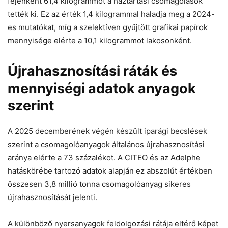
fejenként 61,4 kilogrammot a háztartási csomagolások
tették ki. Ez az érték 1,4 kilogrammal haladja meg a 2024-
es mutatókat, míg a szelektíven gyűjtött grafikai papírok
mennyisége elérte a 10,1 kilogrammot lakosonként.
Újrahasznosítási ráták és
mennyiségi adatok anyagok
szerint
A 2025 decemberének végén készült iparági becslések
szerint a csomagolóanyagok általános újrahasznosítási
aránya elérte a 73 százalékot. A CITEO és az Adelphe
hatáskörébe tartozó adatok alapján ez abszolút értékben
összesen 3,8 millió tonna csomagolóanyag sikeres
újrahasznosítását jelenti.
A különböző nyersanyagok feldolgozási rátája eltérő képet