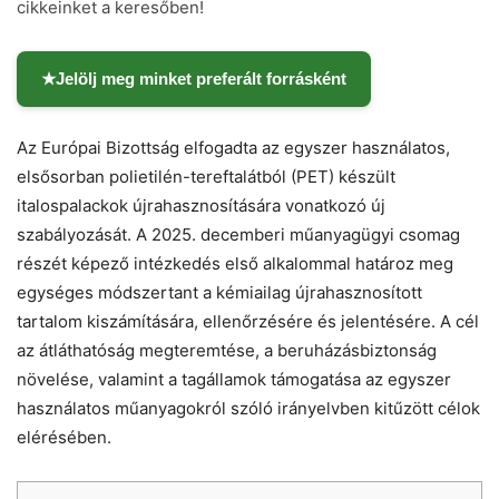
cikkeinket a keresőben!
★
Jelölj meg minket preferált forrásként
Az Európai Bizottság elfogadta az egyszer használatos,
elsősorban polietilén-tereftalátból (PET) készült
italospalackok újrahasznosítására vonatkozó új
szabályozását. A 2025. decemberi műanyagügyi csomag
részét képező intézkedés első alkalommal határoz meg
egységes módszertant a kémiailag újrahasznosított
tartalom kiszámítására, ellenőrzésére és jelentésére. A cél
az átláthatóság megteremtése, a beruházásbiztonság
növelése, valamint a tagállamok támogatása az egyszer
használatos műanyagokról szóló irányelvben kitűzött célok
elérésében.