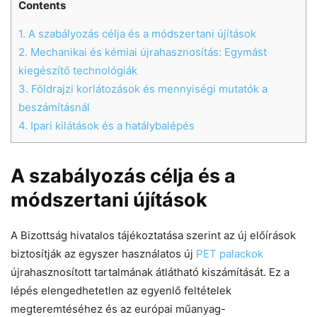
Contents
Chat
Close
Mr wAIste
1.
A szabályozás célja és a módszertani újítások
2.
Mechanikai és kémiai újrahasznosítás: Egymást
Helló! Miben segíthetek ma?
kiegészítő technológiák
3.
Földrajzi korlátozások és mennyiségi mutatók a
beszámításnál
4.
Ipari kilátások és a hatálybalépés
A szabályozás célja és a
módszertani újítások
A Bizottság hivatalos tájékoztatása szerint az új előírások
biztosítják az egyszer használatos új
PET palackok
újrahasznosított tartalmának átlátható kiszámítását. Ez a
lépés elengedhetetlen az egyenlő feltételek
megteremtéséhez és az európai műanyag-