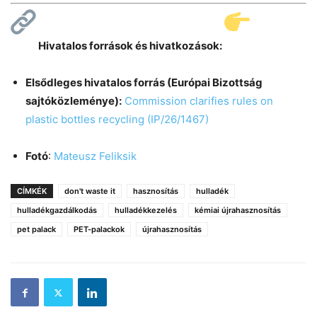
Hivatalos források és hivatkozások:
Elsődleges hivatalos forrás (Európai Bizottság
sajtóközleménye):
Commission clarifies rules on
plastic bottles recycling (IP/26/1467)
Fotó
:
Mateusz Feliksik
CÍMKÉK
don't waste it
hasznosítás
hulladék
hulladékgazdálkodás
hulladékkezelés
kémiai újrahasznosítás
pet palack
PET-palackok
újrahasznosítás