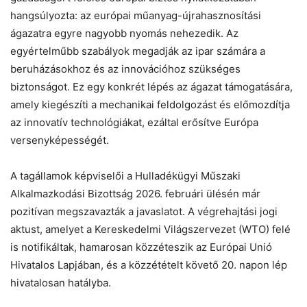
hangsúlyozta: az európai műanyag-újrahasznosítási
ágazatra egyre nagyobb nyomás nehezedik. Az
egyértelműbb szabályok megadják az ipar számára a
beruházásokhoz és az innovációhoz szükséges
biztonságot. Ez egy konkrét lépés az ágazat támogatására,
amely kiegészíti a mechanikai feldolgozást és előmozdítja
az innovatív technológiákat, ezáltal erősítve Európa
versenyképességét.
A tagállamok képviselői a Hulladékügyi Műszaki
Alkalmazkodási Bizottság 2026. februári ülésén már
pozitívan megszavazták a javaslatot. A végrehajtási jogi
aktust, amelyet a Kereskedelmi Világszervezet (WTO) felé
is notifikáltak, hamarosan közzéteszik az Európai Unió
Hivatalos Lapjában, és a közzétételt követő 20. napon lép
hivatalosan hatályba.