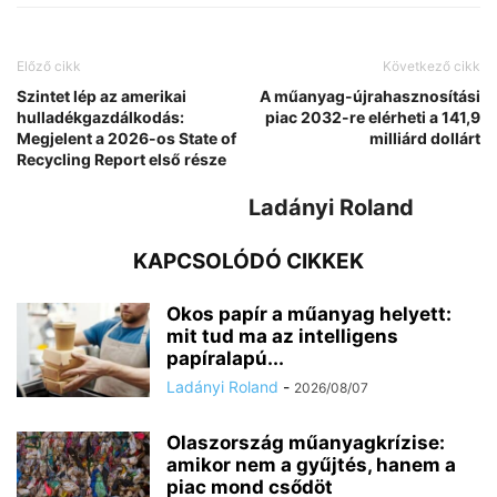
Előző cikk
Következő cikk
Szintet lép az amerikai
A műanyag-újrahasznosítási
hulladékgazdálkodás:
piac 2032-re elérheti a 141,9
Megjelent a 2026-os State of
milliárd dollárt
Recycling Report első része
Ladányi Roland
KAPCSOLÓDÓ CIKKEK
Okos papír a műanyag helyett:
mit tud ma az intelligens
papíralapú...
Ladányi Roland
-
2026/08/07
Olaszország műanyagkrízise:
amikor nem a gyűjtés, hanem a
piac mond csődöt