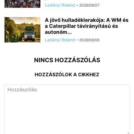
Ladányi Roland
-
2026/08/07
A jövő hulladéklerakója: A WM és
a Caterpillar távirányítású és
autonóm...
Ladányi Roland
-
2026/08/06
NINCS HOZZÁSZÓLÁS
HOZZÁSZÓLOK A CIKKHEZ