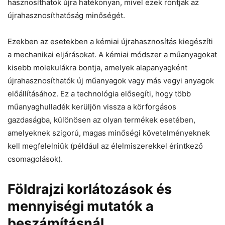
hasznosíthatók újra hatékonyan, mivel ezek rontják az
újrahasznosíthatóság minőségét.
Ezekben az esetekben a kémiai újrahasznosítás kiegészíti
a mechanikai eljárásokat. A kémiai módszer a műanyagokat
kisebb molekulákra bontja, amelyek alapanyagként
újrahasznosíthatók új műanyagok vagy más vegyi anyagok
előállításához. Ez a technológia elősegíti, hogy több
műanyaghulladék kerüljön vissza a körforgásos
gazdaságba, különösen az olyan termékek esetében,
amelyeknek szigorú, magas minőségi követelményeknek
kell megfelelniük (például az élelmiszerekkel érintkező
csomagolások).
Földrajzi korlátozások és
mennyiségi mutatók a
beszámításnál