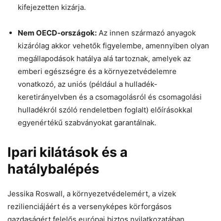
kifejezetten kizárja.
Nem OECD-országok:
Az innen származó anyagok
kizárólag akkor vehetők figyelembe, amennyiben olyan
megállapodások hatálya alá tartoznak, amelyek az
emberi egészségre és a környezetvédelemre
vonatkozó, az uniós (például a hulladék-
keretirányelvben és a csomagolásról és csomagolási
hulladékról szóló rendeletben foglalt) előírásokkal
egyenértékű szabványokat garantálnak.
Ipari kilátások és a
hatálybalépés
Jessika Roswall, a környezetvédelemért, a vizek
rezilienciájáért és a versenyképes körforgásos
gazdaságért felelős európai biztos nyilatkozatában