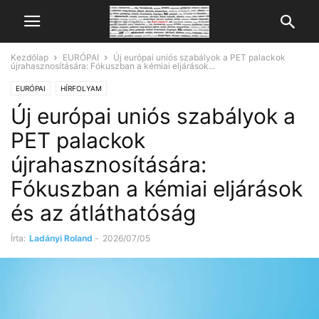
Kezdőlap
EURÓPAI
Új európai uniós szabályok a PET palackok
újrahasznosítására: Fókuszban a kémiai eljárások...
EURÓPAI
HÍRFOLYAM
Új európai uniós szabályok a
PET palackok
újrahasznosítására:
Fókuszban a kémiai eljárások
és az átláthatóság
Írta:
Ladányi Roland
-
2026/07/05