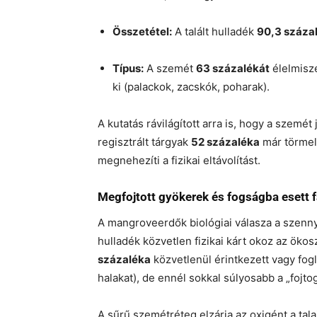
Összetétel:
A talált hulladék
90,3 száza
Típus:
A szemét
63 százalékát
élelmisz
ki (palackok, zacskók, poharak).
A kutatás rávilágított arra is, hogy a szemé
regisztrált tárgyak
52 százaléka
már törmel
megnehezíti a fizikai eltávolítást.
Megfojtott gyökerek és fogságba esett 
A mangroveerdők biológiai válasza a szenny
hulladék közvetlen fizikai kárt okoz az öko
százaléka
közvetlenül érintkezett vagy fogly
halakat), de ennél sokkal súlyosabb a „fojtog
A sűrű szemétréteg elzárja az oxigént a tal