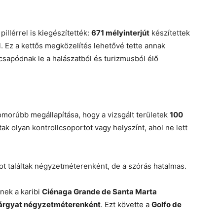
illérrel is kiegészítették:
671 mélyinterjút
készítettek
. Ez a kettős megközelítés lehetővé tette annak
csapódnak le a halászatból és turizmusból élő
morúbb megállapítása, hogy a vizsgált területek
100
ak olyan kontrollcsoportot vagy helyszínt, ahol ne lett
t találtak négyzetméterenként, de a szórás hatalmas.
nek a karibi
Ciénaga Grande de Santa Marta
tárgyat négyzetméterenként
. Ezt követte a
Golfo de