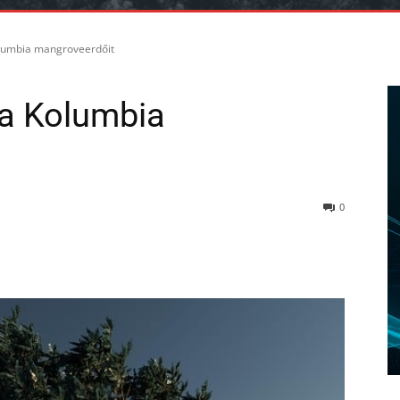
lumbia mangroveerdőit
ja Kolumbia
0