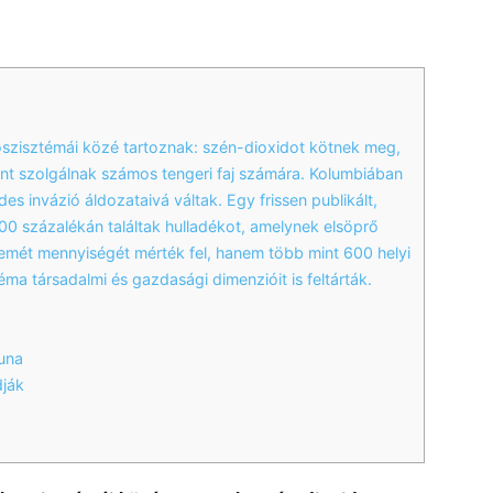
zisztémái közé tartoznak: szén-dioxidot kötnek meg,
ént szolgálnak számos tengeri faj számára. Kolumbiában
s invázió áldozataivá váltak. Egy frissen publikált,
100 százalékán találtak hulladékot, amelynek elsöprő
mét mennyiségét mérték fel, hanem több mint 600 helyi
léma társadalmi és gazdasági dimenzióit is feltárták.
una
dják