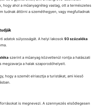
k, hogy ahol a műanyagréteg vastag, ott a természetes
 nem tudnak áttörni a szeméthegyen, vagy megfulladnak
tudják
ti adatok súlyosságát. A helyi lakosok
93 százaléka
éma.
aléka
szerint a műanyag közvetlenül rontja a halászati
és megzavarja a halak szaporodóhelyeit.
gy, hogy a szemét elriasztja a turistákat, ami kieső
ásban.
forrásokat is megnevezi. A szennyezés elsődlegesen