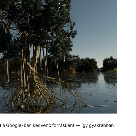
et a Google-ban kedvenc forrásként — így gyakrabban