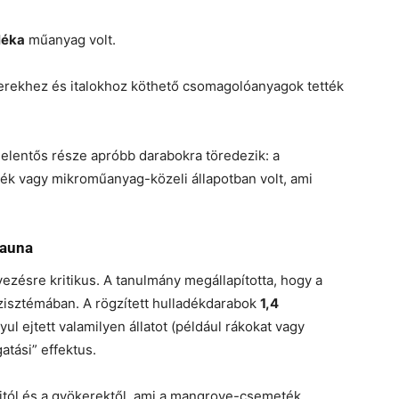
léka
műanyag volt.
erekhez és italokhoz köthető csomagolóanyagok tették
t jelentős része apróbb darabokra töredezik: a
ék vagy mikroműanyag-közeli állapotban volt, ami
fauna
ezésre kritikus. A tanulmány megállapította, hogy a
szisztémában. A rögzített hulladékdarabok
1,4
ul ejtett valamilyen állatot (például rákokat vagy
atási” effektus.
ajtól és a gyökerektől, ami a mangrove-csemeték