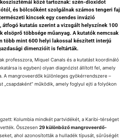
koszisztémái közé tartoznak: szén-dioxidot
iótól, és bölcsőként szolgálnak számos tengeri faj
ermészeti kincsek egy csendes invázió
t, átfogó kutatás szerint a vizsgált helyszínek 100
nek elsöprő többsége műanyag. A kutatók nemcsak
több mint 600 helyi lakossal készített interjú
azdasági dimenzióit is feltárták.
 professzora, Miquel Canals és a kutatást koordináló
ársa is egyben) olyan diagnózist állított fel, amely
ra. A mangroveerdők különleges gyökérrendszere –
ost „csapdaként” működik, amely foglyul ejti a folyókon
gzett: Kolumbia mindkét partvidékét, a Karibi-térséget
á vették. Összesen
29 különböző mangroveerdő-
ket, ahol azonosították a hulladék típusát, sűrűségét