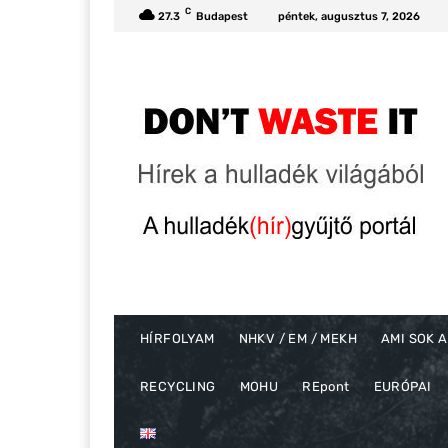
C
27.3
Budapest
péntek, augusztus 7, 2026
HÍRFOLYAM
NHKV / EM / MEKH
AMI SOK A
RECYCLING
MOHU
REpont
EURÓPAI