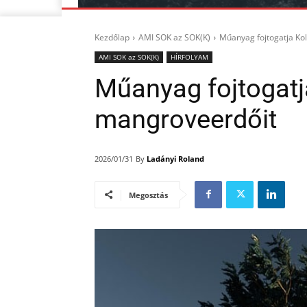
Kezdőlap
AMI SOK az SOK(K)
Műanyag fojtogatja Ko
AMI SOK az SOK(K)
HÍRFOLYAM
Műanyag fojtogat
mangroveerdőit
By
Ladányi Roland
2026/01/31
Megosztás