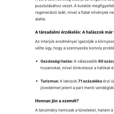
pusztulásához vezet. A kutatók megfigyelté
regeneráció leáll, mivel a fiatal növények
alatta.
A társadalmi érzékelés: A halászok már 
Az interjúk eredményei igazolják a környeze
vélte úgy, hogy a szennyezés komoly probl
Gazdasági hatás:
A válaszadók
60 száz
hozamokat, mivel tönkreteszi a hálókat 
Turizmus:
A lakosok
71 százaléka
érzi ú
jövedelmet jelent a part menti vendéglát
Honnan jön a szemét?
A tanulmány nemcsak a tüneteket, hanem a 