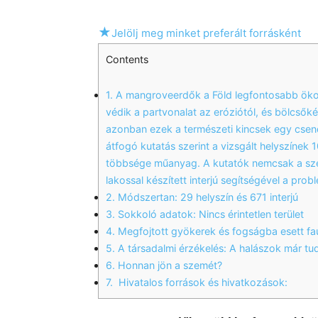
★
Jelölj meg minket preferált forrásként
Contents
1.
A mangroveerdők a Föld legfontosabb ökos
védik a partvonalat az eróziótól, és bölcsők
azonban ezek a természeti kincsek egy csende
átfogó kutatás szerint a vizsgált helyszínek 
többsége műanyag. A kutatók nemcsak a sze
lakossal készített interjú segítségével a prob
2.
Módszertan: 29 helyszín és 671 interjú
3.
Sokkoló adatok: Nincs érintetlen terület
4.
Megfojtott gyökerek és fogságba esett fa
5.
A társadalmi érzékelés: A halászok már tu
6.
Honnan jön a szemét?
7.
Hivatalos források és hivatkozások: