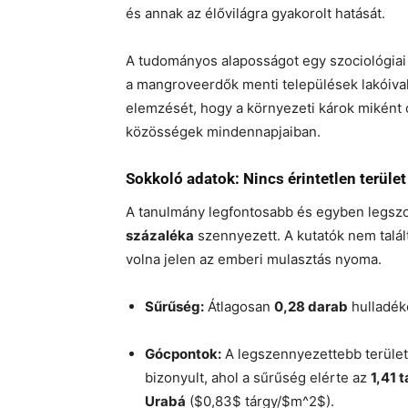
és annak az élővilágra gyakorolt hatását.
A tudományos alaposságot egy szociológiai p
a mangroveerdők menti települések lakóival
elemzését, hogy a környezeti károk miként 
közösségek mindennapjaiban.
Sokkoló adatok: Nincs érintetlen terület
A tanulmány legfontosabb és egyben legszo
százaléka
szennyezett. A kutatók nem talált
volna jelen az emberi mulasztás nyoma.
Sűrűség:
Átlagosan
0,28 darab
hulladéko
Gócpontok:
A legszennyezettebb terület
bizonyult, ahol a sűrűség elérte az
1,41 
Urabá
(
$0,83$
tárgy/
$m^2$
).