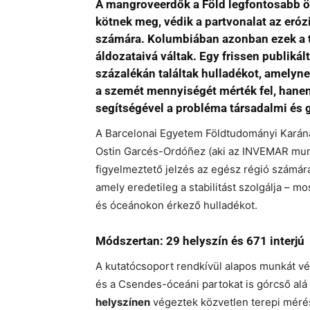
A mangroveerdők a Föld legfontosabb ö
kötnek meg, védik a partvonalat az eróz
számára. Kolumbiában azonban ezek a t
áldozataivá váltak. Egy frissen publikál
százalékán találtak hulladékot, amely
a szemét mennyiségét mérték fel, hanem 
segítségével a probléma társadalmi és g
A Barcelonai Egyetem Földtudományi Karának
Ostin Garcés-Ordóñez (aki az INVEMAR munkat
figyelmeztető jelzés az egész régió számá
amely eredetileg a stabilitást szolgálja – m
és óceánokon érkező hulladékot.
Módszertan: 29 helyszín és 671 interjú
A kutatócsoport rendkívül alapos munkát vé
és a Csendes-óceáni partokat is górcső al
helyszínen
végeztek közvetlen terepi mérése