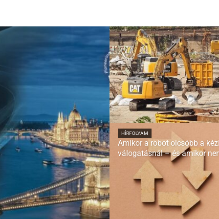
HÍRFOLYAM
Amikor a robot olcsóbb a kéz
válogatásnál – és amikor n