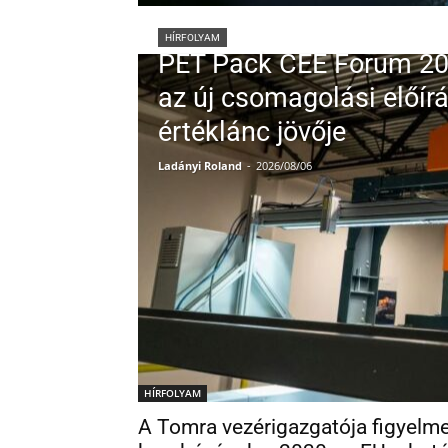
HÍRFOLYAM
PET Pack CEE Forum 20
az új csomagolási előír
értéklánc jövője
Ladányi Roland
-
2026/08/06
HÍRFOLYAM
A Tomra vezérigazgatója figyelm