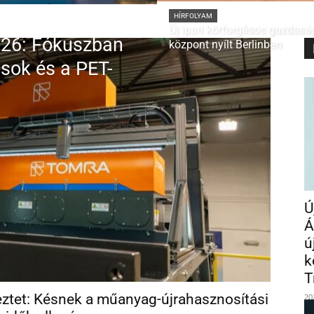
HÍRFOLYAM
Új ipari körforgásos gazdasá
26: Fókuszban
központ nyílt Berlinben
ások és a PET-
Ú
Á
ú
k
T
eztet: Késnek a műanyag-újrahasznosítási
20