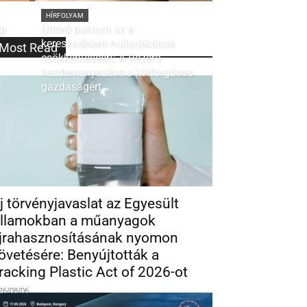
HÍRFOLYAM
gi
Úttörő paktum az e-
kereskedelem hulladékának
Most Read
csökkentéséért: A Rezero
kezdeményezése a körforgásos
gazdaságért
j törvényjavaslat az Egyesült
llamokban a műanyagok
jrahasznosításának nyomon
övetésére: Benyújtották a
racking Plastic Act of 2026-ot
26/08/06