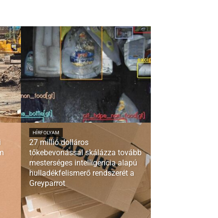
HÍRFOLYAM
i
27 millió dolláros
em
tőkebevonással skálázza tovább
mesterséges intelligencia alapú
hulladékfelismerő rendszerét a
Greyparrot