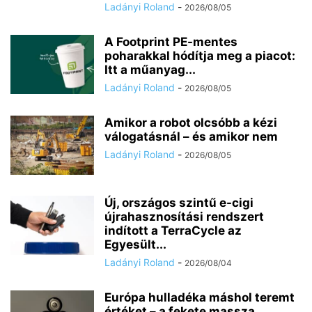
Ladányi Roland
-
2026/08/05
A Footprint PE-mentes
poharakkal hódítja meg a piacot:
Itt a műanyag...
Ladányi Roland
-
2026/08/05
Amikor a robot olcsóbb a kézi
válogatásnál – és amikor nem
Ladányi Roland
-
2026/08/05
Új, országos szintű e-cigi
újrahasznosítási rendszert
indított a TerraCycle az
Egyesült...
Ladányi Roland
-
2026/08/04
Európa hulladéka máshol teremt
értéket – a fekete massza