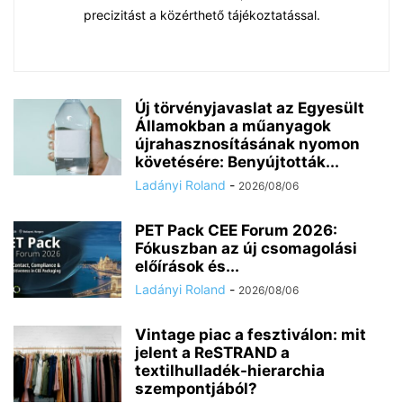
precizitást a közérthető tájékoztatással.
Új törvényjavaslat az Egyesült
Államokban a műanyagok
Chat
Mr wAIste
újrahasznosításának nyomon
követésére: Benyújtották...
Ladányi Roland
-
2026/08/06
Helló! Miben segíthetek ma?
PET Pack CEE Forum 2026:
Fókuszban az új csomagolási
előírások és...
Ladányi Roland
-
2026/08/06
Vintage piac a fesztiválon: mit
jelent a ReSTRAND a
textilhulladék-hierarchia
szempontjából?