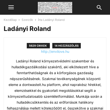
Kezdőlap
Szerzők
Írta Ladányi Roland
Ladányi Roland
5629 CIKKEK
14 HOZZÁSZÓLÁS
http://envilove.hu
Ladányi Roland környezetvédelmi szakember és
hulladékgazdálkodási szakértő, aki elkötelezett híve a
fenntarthatóságnak és a körforgásos gazdaság
népszerűsítésének. Szakmai tevékenységének központi
eleme a dontwasteit.hu platform, ahol naprakész hírekkel,
elemzésekkel és gyakorlati megoldásokkal segíti a
környezettudatosabb szemléletformálást. Munkája során a
hulladékcsökkentés és az erőforrások hatékony
felhasználása mellett köteleződött el, összekötve a szakmai