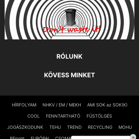
RÓLUNK
KÖVESS MINKET
HÍRFOLYAM
NHKV / EM / MEKH
AMI SOK az SOK(K)
COOL
FENNTARTHATÓ
FÜSTÖLGÉS
JOGÁSZKODUNK
TEHU
TREND
RECYCLING
MOHU
×
REpont
EURÓPAI
CSOMAGOLÁSMENTES
PAZARLÓ