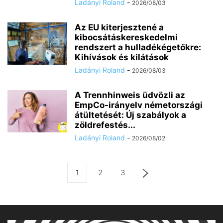
Ladányi Roland
-
2026/08/03
Az EU kiterjesztené a
kibocsátáskereskedelmi
rendszert a hulladékégetőkre:
Kihívások és kilátások
Ladányi Roland
-
2026/08/03
A Trennhinweis üdvözli az
EmpCo-irányelv németországi
átültetését: Új szabályok a
zöldrefestés...
Ladányi Roland
-
2026/08/02
1
2
3