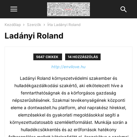
Kezdőlap
Szerzők
Írta Ladányi Roland
Ladányi Roland
5647 CIKKEK
14 HOZZÁSZÓLÁS
http://envilove.hu
Ladányi Roland környezetvédelmi szakember és
hulladékgazdálkodási szakértő, aki elkötelezett híve a
fenntarthatóságnak és a körforgásos gazdaság
népszerűsítésének. Szakmai tevékenységének központi
eleme a dontwasteit.hu platform, ahol naprakész hírekkel,
elemzésekkel és gyakorlati megoldásokkal segíti a
környezettudatosabb szemléletformálást. Munkája során a
hulladékcsökkentés és az erőforrások hatékony
felhasználása mellett köteleződött el, összekötve a szakmai