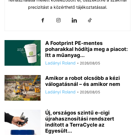
precizitást a közérthető tájékoztatással.
Chat
A Footprint PE-mentes
Mr wAIste
poharakkal hódítja meg a piacot:
Itt a műanyag...
Helló! Miben segíthetek ma?
Ladányi Roland
-
2026/08/05
Amikor a robot olcsóbb a kézi
válogatásnál – és amikor nem
Ladányi Roland
-
2026/08/05
Új, országos szintű e-cigi
újrahasznosítási rendszert
indított a TerraCycle az
Egyesült...