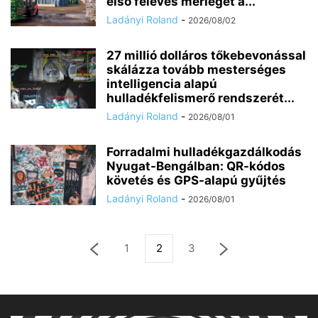
első féléves mérlegét a...
Ladányi Roland
-
2026/08/02
27 millió dolláros tőkebevonással
skálázza tovább mesterséges
intelligencia alapú
hulladékfelismerő rendszerét...
Ladányi Roland
-
2026/08/01
Forradalmi hulladékgazdálkodás
Nyugat-Bengálban: QR-kódos
követés és GPS-alapú gyűjtés
Ladányi Roland
-
2026/08/01
1
2
3