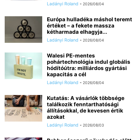
Ladányi Roland
-
2026/08/04
Európa hulladéka máshol teremt
értéket – a fekete massza
kétharmada elhagyja...
Ladányi Roland
-
2026/08/04
Walesi PE-mentes
pohártechnológia indul globális
hódítóútra: milliárdos gyártási
kapacitás a cél
Ladányi Roland
-
2026/08/04
Kutatás: A vásárlók többsége
találkozik fenntarthatósági
állításokkal, de kevesen értik
azokat
Ladányi Roland
-
2026/08/03