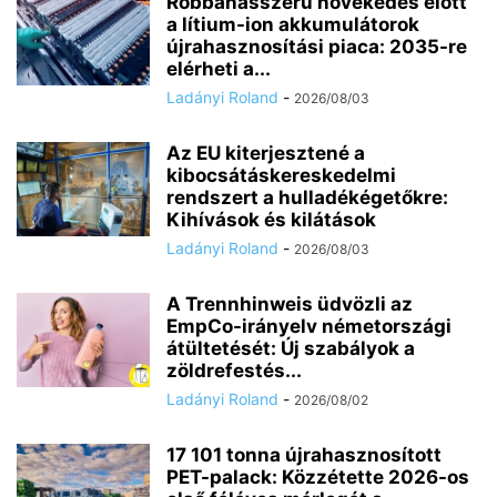
Robbanásszerű növekedés előtt
a lítium-ion akkumulátorok
újrahasznosítási piaca: 2035-re
elérheti a...
Ladányi Roland
-
2026/08/03
Az EU kiterjesztené a
kibocsátáskereskedelmi
rendszert a hulladékégetőkre:
Kihívások és kilátások
Ladányi Roland
-
2026/08/03
A Trennhinweis üdvözli az
EmpCo-irányelv németországi
átültetését: Új szabályok a
zöldrefestés...
Ladányi Roland
-
2026/08/02
17 101 tonna újrahasznosított
PET-palack: Közzétette 2026-os