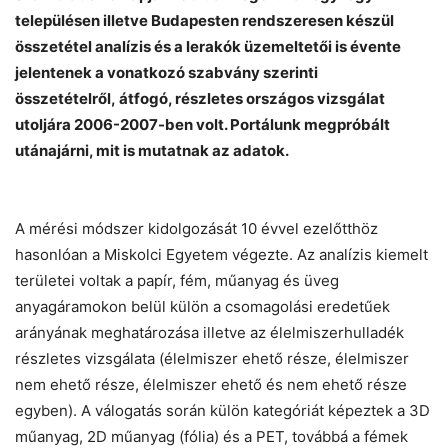
településen illetve Budapesten rendszeresen készül
összetétel analízis és a lerakók üzemeltetői is évente
jelentenek a vonatkozó szabvány szerinti
összetételről, átfogó, részletes országos vizsgálat
utoljára 2006-2007-ben volt. Portálunk megpróbált
utánajárni, mit is mutatnak az adatok.
A mérési módszer kidolgozását 10 évvel ezelőtthöz
Chat
Close
Mr wAIste
hasonlóan a Miskolci Egyetem végezte. Az analízis kiemelt
területei voltak a papír, fém, műanyag és üveg
Helló! Miben segíthetek ma?
anyagáramokon belül külön a csomagolási eredetűek
arányának meghatározása illetve az élelmiszerhulladék
részletes vizsgálata (élelmiszer ehető része, élelmiszer
nem ehető része, élelmiszer ehető és nem ehető része
egyben). A válogatás során külön kategóriát képeztek a 3D
műanyag, 2D műanyag (fólia) és a PET, továbbá a fémek