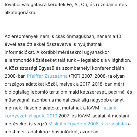
további válogatásra kerültek Fe, Al, Cu, és rozsdamentes
alkategóriákra.
Az eredmények nem is csak önmagukban, hanem a 10
évvel ezelőttiekkel összevetve is nyújthatnak
információkat. A korábbi mérésekről ugyanakkor
ellentmondó közléseket találtunk – legalábbis a világhálón.
A Köztisztasági Egyesülés szombathelyi konferenciáján
2008-ban
Pfeiffer Zsuzsanna
(FKF) 2007-2008-ra olyan
országos adatokat közöl, melyek a 2017-2018-ban mért
biológiailag lebomló tartalom majd kétszeresét, papírnál és
műanyagnál azonban a mainál csak alig nagyobb arányt
mérnek. Hasonló adatokat mutatnak a KvVM
Hazánk
környezeti állapota 2010
2007-es KvVM-adatai. A mostani
méréseket is végző
Miskolci Egyetem 2006-s vizsgálatai
a
most mért adatokhoz hasonlóakat, azonban