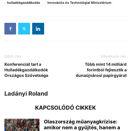
hulladékgazdálkodás
Innovációs és Technológiai Minisztérium
Előző cikk
Következő cikk
Konferenciát tart a
Több mint 14 milliárd
Hulladékgazdálkodók
forintból fejlesztik a
Országos Szövetsége
dunaújvárosi papírgyárat
Ladányi Roland
KAPCSOLÓDÓ CIKKEK
Olaszország műanyagkrízise:
amikor nem a gyűjtés, hanem a