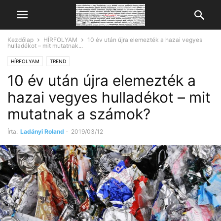
Kezdőlap
HÍRFOLYAM
10 év után újra elemezték a hazai vegyes
hulladékot – mit mutatnak...
HÍRFOLYAM
TREND
10 év után újra elemezték a
hazai vegyes hulladékot – mit
mutatnak a számok?
Írta:
Ladányi Roland
-
2019/03/12