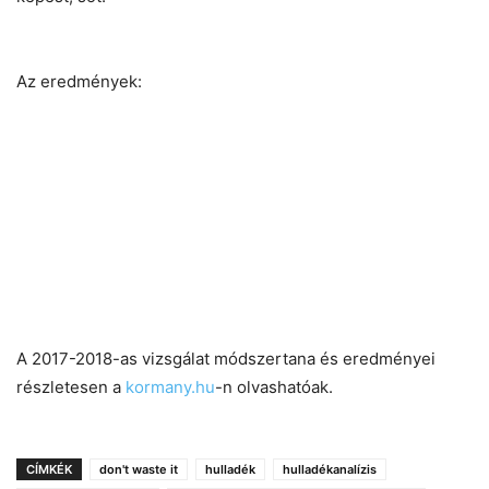
Az eredmények:
A 2017-2018-as vizsgálat módszertana és eredményei
részletesen a
kormany.hu
-n olvashatóak.
CÍMKÉK
don't waste it
hulladék
hulladékanalízis