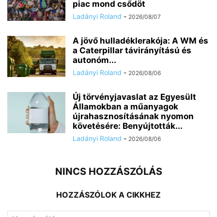
piac mond csődöt
Ladányi Roland
-
2026/08/07
A jövő hulladéklerakója: A WM és
a Caterpillar távirányítású és
autonóm...
Ladányi Roland
-
2026/08/06
Új törvényjavaslat az Egyesült
Államokban a műanyagok
újrahasznosításának nyomon
követésére: Benyújtották...
Ladányi Roland
-
2026/08/06
NINCS HOZZÁSZÓLÁS
HOZZÁSZÓLOK A CIKKHEZ