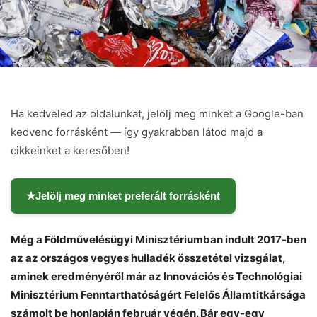
Ha kedveled az oldalunkat, jelölj meg minket a Google-ban
kedvenc forrásként — így gyakrabban látod majd a
cikkeinket a keresőben!
★
Jelölj meg minket preferált forrásként
Még a Földművelésügyi Minisztériumban indult 2017-ben
az az országos vegyes hulladék összetétel vizsgálat,
aminek eredményéről már az Innovációs és Technológiai
Minisztérium Fenntarthatóságért Felelős Államtitkársága
számolt be honlapján február végén. Bár egy-egy