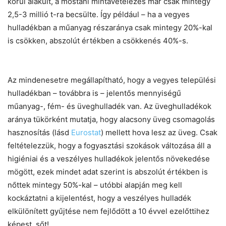
körül alakult, a mostani mintavételezés már csak mintegy
2,5-3 millió t-ra becsülte. Így például – ha a vegyes
hulladékban a műanyag részaránya csak mintegy 20%-kal
is csökken, abszolút értékben a csökkenés 40%-s.
Az mindenesetre megállapítható, hogy a vegyes települési
hulladékban – továbbra is – jelentős mennyiségű
műanyag-, fém- és üveghulladék van. Az üveghulladékok
aránya tükörként mutatja, hogy alacsony üveg csomagolás
hasznosítás (lásd
Eurostat
) mellett hova lesz az üveg. Csak
feltételezzük, hogy a fogyasztási szokások változása áll a
higiéniai és a veszélyes hulladékok jelentős növekedése
mögött, ezek mindet adat szerint is abszolút értékben is
nőttek mintegy 50%-kal – utóbbi alapján meg kell
kockáztatni a kijelentést, hogy a veszélyes hulladék
elkülönített gyűjtése nem fejlődött a 10 évvel ezelőttihez
képest, sőt!