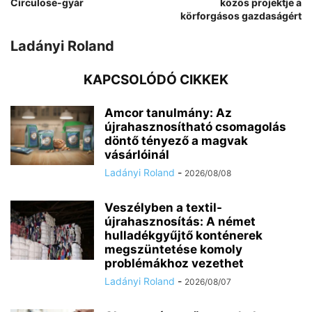
Circulose-gyár
közös projektje a
körforgásos gazdaságért
Ladányi Roland
KAPCSOLÓDÓ CIKKEK
Amcor tanulmány: Az
újrahasznosítható csomagolás
döntő tényező a magvak
vásárlóinál
Ladányi Roland
-
2026/08/08
Veszélyben a textil-
újrahasznosítás: A német
hulladékgyűjtő konténerek
megszüntetése komoly
problémákhoz vezethet
Ladányi Roland
-
2026/08/07