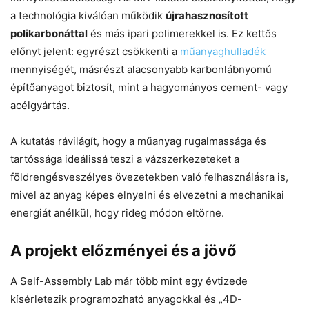
a technológia kiválóan működik
újrahasznosított
polikarbonáttal
és más ipari polimerekkel is. Ez kettős
előnyt jelent: egyrészt csökkenti a
műanyaghulladék
mennyiségét, másrészt alacsonyabb karbonlábnyomú
építőanyagot biztosít, mint a hagyományos cement- vagy
acélgyártás.
A kutatás rávilágít, hogy a műanyag rugalmassága és
tartóssága ideálissá teszi a vázszerkezeteket a
földrengésveszélyes övezetekben való felhasználásra is,
mivel az anyag képes elnyelni és elvezetni a mechanikai
energiát anélkül, hogy rideg módon eltörne.
A projekt előzményei és a jövő
A Self-Assembly Lab már több mint egy évtizede
kísérletezik programozható anyagokkal és „4D-