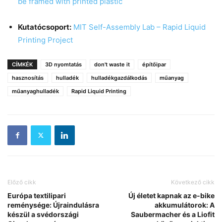
be framed with printed plastic
Kutatócsoport:
MIT Self-Assembly Lab – Rapid Liquid
Printing Project
CÍMKÉK
3D nyomtatás
don't waste it
építőipar
hasznosítás
hulladék
hulladékgazdálkodás
műanyag
műanyaghulladék
Rapid Liquid Printing
Előző cikk
Következő cikk
Európa textilipari
Új életet kapnak az e-bike
reménysége: Újraindulásra
akkumulátorok: A
készül a svédországi
Saubermacher és a Liofit