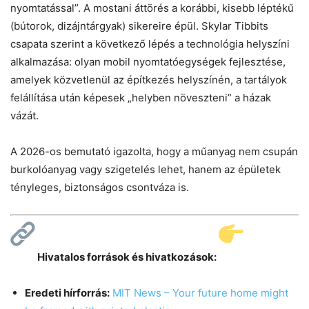
nyomtatással”. A mostani áttörés a korábbi, kisebb léptékű
(bútorok, dizájntárgyak) sikereire épül. Skylar Tibbits
csapata szerint a következő lépés a technológia helyszíni
alkalmazása: olyan mobil nyomtatóegységek fejlesztése,
amelyek közvetlenül az építkezés helyszínén, a tartályok
felállítása után képesek „helyben növeszteni” a házak
vázát.
A 2026-os bemutató igazolta, hogy a műanyag nem csupán
burkolóanyag vagy szigetelés lehet, hanem az épületek
tényleges, biztonságos csontváza is.
Hivatalos források és hivatkozások:
Eredeti hírforrás:
MIT News – Your future home might