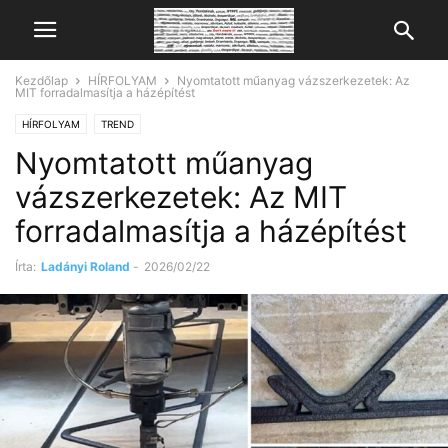
Kezdőlap
HÍRFOLYAM
Nyomtatott műanyag vázszerkezetek: Az
MIT forradalmasítja a házépítést
HÍRFOLYAM
TREND
Nyomtatott műanyag
vázszerkezetek: Az MIT
forradalmasítja a házépítést
Írta:
Ladányi Roland
-
2026/02/22