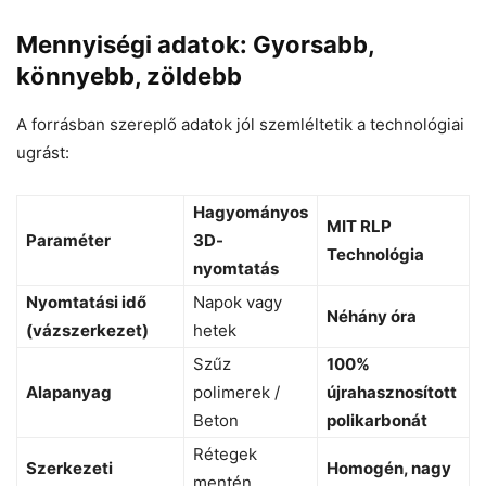
Mennyiségi adatok: Gyorsabb,
könnyebb, zöldebb
A forrásban szereplő adatok jól szemléltetik a technológiai
ugrást:
Hagyományos
MIT RLP
Paraméter
3D-
Technológia
nyomtatás
Nyomtatási idő
Napok vagy
Néhány óra
(vázszerkezet)
hetek
Szűz
100%
Alapanyag
polimerek /
újrahasznosított
Beton
polikarbonát
Rétegek
Szerkezeti
Homogén, nagy
mentén