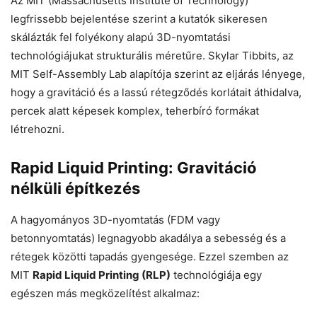
Az MIT (Massachusetts Institute of Technology)
legfrissebb bejelentése szerint a kutatók sikeresen
skálázták fel folyékony alapú 3D-nyomtatási
technológiájukat strukturális méretűre. Skylar Tibbits, az
MIT Self-Assembly Lab alapítója szerint az eljárás lényege,
hogy a gravitáció és a lassú rétegződés korlátait áthidalva,
percek alatt képesek komplex, teherbíró formákat
létrehozni.
Rapid Liquid Printing: Gravitáció
nélküli építkezés
A hagyományos 3D-nyomtatás (FDM vagy
betonnyomtatás) legnagyobb akadálya a sebesség és a
rétegek közötti tapadás gyengesége. Ezzel szemben az
MIT
Rapid Liquid Printing (RLP)
technológiája egy
egészen más megközelítést alkalmaz: