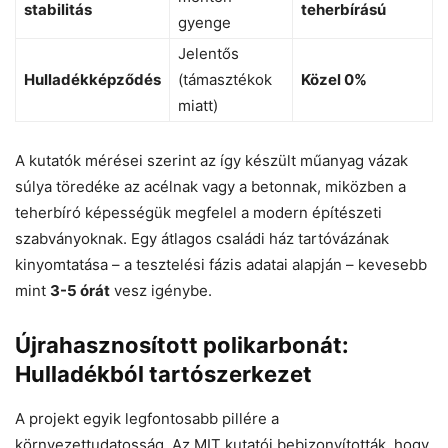
stabilitás
teherbírású
gyenge
Jelentős
Hulladékképződés
(támasztékok
Közel 0%
miatt)
A kutatók mérései szerint az így készült műanyag vázak
súlya töredéke az acélnak vagy a betonnak, miközben a
teherbíró képességük megfelel a modern építészeti
szabványoknak. Egy átlagos családi ház tartóvázának
kinyomtatása – a tesztelési fázis adatai alapján – kevesebb
mint
3-5 órát
vesz igénybe.
Újrahasznosított polikarbonát:
Hulladékból tartószerkezet
A projekt egyik legfontosabb pillére a
környezettudatosság. Az MIT kutatói bebizonyították, hogy