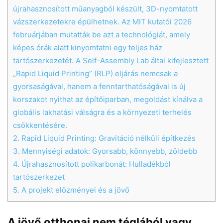
újrahasznosított műanyagból készült, 3D-nyomtatott
vázszerkezetekre épülhetnek. Az MIT kutatói 2026
februárjában mutatták be azt a technológiát, amely
képes órák alatt kinyomtatni egy teljes ház
tartószerkezetét. A Self-Assembly Lab által kifejlesztett
„Rapid Liquid Printing” (RLP) eljárás nemcsak a
gyorsaságával, hanem a fenntarthatóságával is új
korszakot nyithat az építőiparban, megoldást kínálva a
globális lakhatási válságra és a környezeti terhelés
csökkentésére.
2.
Rapid Liquid Printing: Gravitáció nélküli építkezés
3.
Mennyiségi adatok: Gyorsabb, könnyebb, zöldebb
4.
Újrahasznosított polikarbonát: Hulladékból
tartószerkezet
5.
A projekt előzményei és a jövő
A jövő otthonai nem téglából vagy