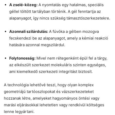
A zselé-közeg:
A nyomtatás egy hatalmas, speciális
géllel töltött tartályban történik. A gél fenntartja az
alapanyagot, így nincs szükség támasztószerkezetekre.
Azonnali szilárdulás:
A fúvóka a gélben mozogva
fecskendezi be az alapanyagot, amely a kémiai reakció
hatására azonnal megszilárdul.
Folytonosság:
Mivel nem rétegenként épül fel a tárgy,
az elkészült szerkezet molekuláris szinten egységes,
ami kiemelkedő szerkezeti integritást biztosít.
A technológia lehetővé teszi, hogy olyan komplex
geometriájú tartóoszlopokat és vázszerkezeteket
hozzanak létre, amelyeket hagyományos öntési vagy
marási eljárásokkal lehetetlen vagy rendkívül költséges
lenne legyártani.