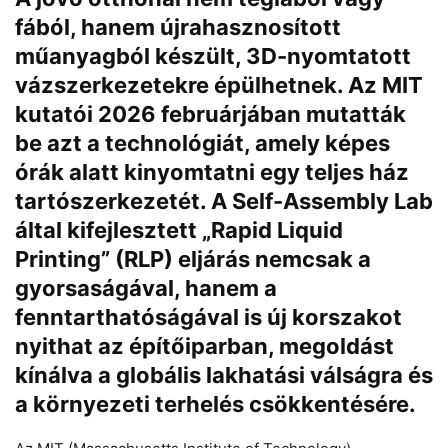
fából, hanem újrahasznosított
műanyagból készült, 3D-nyomtatott
vázszerkezetekre épülhetnek. Az MIT
Chat
Close
Mr wAIste
kutatói 2026 februárjában mutatták
be azt a technológiát, amely képes
órák alatt kinyomtatni egy teljes ház
Helló! Miben segíthetek ma?
tartószerkezetét. A Self-Assembly Lab
által kifejlesztett „Rapid Liquid
Printing” (RLP) eljárás nemcsak a
gyorsaságával, hanem a
fenntarthatóságával is új korszakot
nyithat az építőiparban, megoldást
kínálva a globális lakhatási válságra és
a környezeti terhelés csökkentésére.