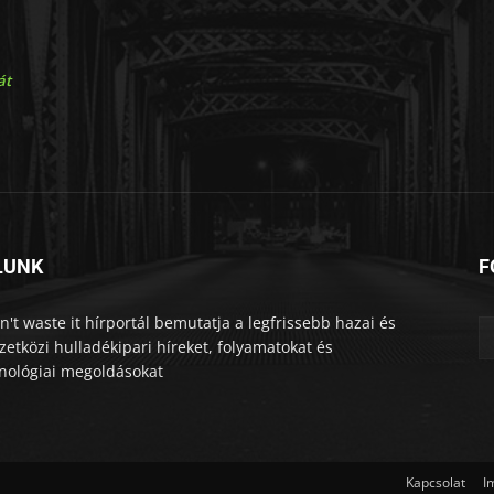
át
LUNK
F
n't waste it hírportál bemutatja a legfrissebb hazai és
etközi hulladékipari híreket, folyamatokat és
nológiai megoldásokat
Kapcsolat
I