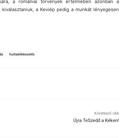
ására, a romániai törvények értelmében azonban a
ett kiválasztaniuk, a Keviép pedig a munkát lényegesen
ás
hulladékkezelés
Következő cikk
Újra TeSzedd a Kéken!