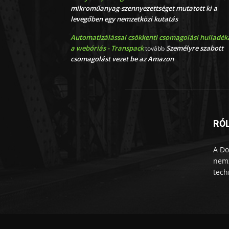
mikroműanyag-szennyezettséget mutatott ki a
levegőben egy nemzetközi kutatás
Automatizálással csökkenti csomagolási hulladék
a webóriás - Transpack
Személyre szabott
tovább
csomagolást vezet be az Amazon
RÓ
A Do
nemz
tech