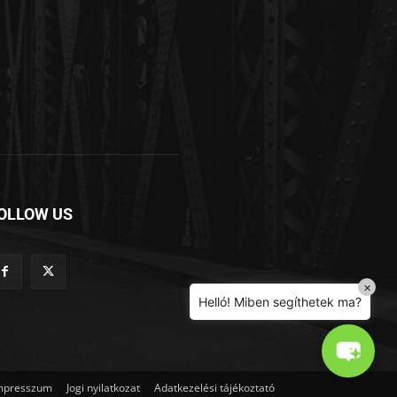
Helló! Miben segíthetek ma?
OLLOW US
×
Helló! Miben segíthetek ma?
mpresszum
Jogi nyilatkozat
Adatkezelési tájékoztató