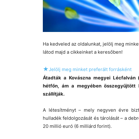
Ha kedveled az oldalunkat, jelölj meg mink
látod majd a cikkeinket a keresőben!
★
Jelölj meg minket preferált forrásként
Átadták a Kovászna megyei Lécfalván (
hétfőn, ám a megyében összegyűjtött h
szállítják.
A létesítményt – mely negyven évre bizt
hulladék feldolgozását és tárolását – a deb
20 millió euró (6 milliárd forint).