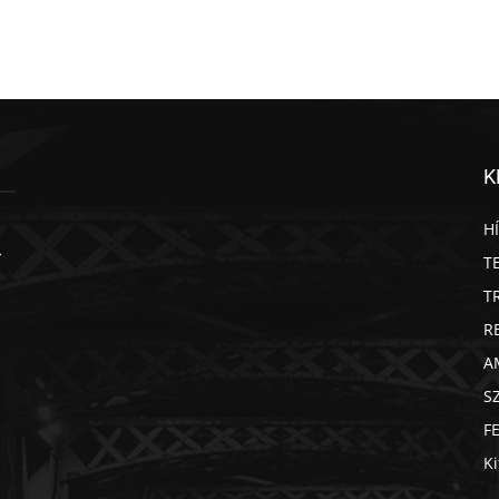
K
H
T
T
R
A
S
F
Ki