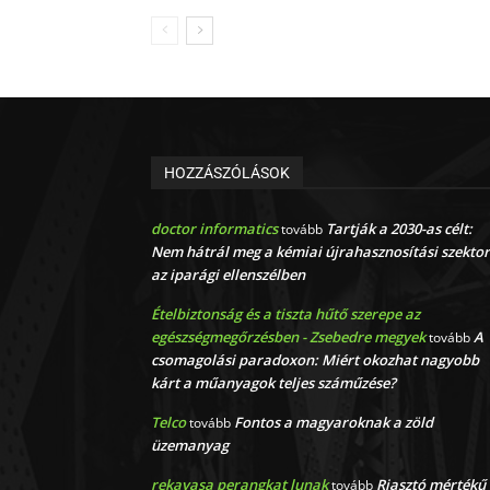
HOZZÁSZÓLÁSOK
doctor informatics
Tartják a 2030-as célt:
tovább
Nem hátrál meg a kémiai újrahasznosítási szektor
az iparági ellenszélben
Ételbiztonság és a tiszta hűtő szerepe az
egészségmegőrzésben - Zsebedre megyek
A
tovább
csomagolási paradoxon: Miért okozhat nagyobb
kárt a műanyagok teljes száműzése?
Telco
Fontos a magyaroknak a zöld
tovább
üzemanyag
rekayasa perangkat lunak
Riasztó mértékű
tovább