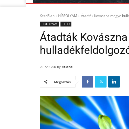
Kezdőlap
HÍRFOLYAM
Átadták Kovászna megye hulla
HÍRFOLYAM
TEHU
Átadták Kovászna
hulladékfeldolgozó
By
Roland
2015/10/06
Megosztás