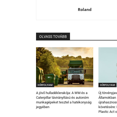
Roland
OLVASS TOVÁBB
HÍRFOLYAM
HÍRFOLYAM
A jövő hulladéklerakója: A WM és a
Új törvényja
Caterpillar távirányítású és autonóm
Államokban
munkagépeket tesztel a hatékonyság
újrahasznos
jegyében
követésére: 
Plastic Act 