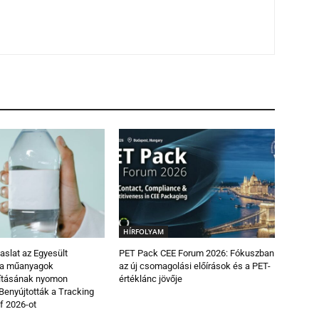
HÍRFOLYAM
vaslat az Egyesült
PET Pack CEE Forum 2026: Fókuszban
 a műanyagok
az új csomagolási előírások és a PET-
ításának nyomon
értéklánc jövője
Benyújtották a Tracking
of 2026-ot