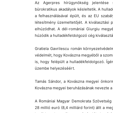
Az Agerpres hírügynökség jelentése s
bürokratikus akadályok késleltetik. A hull
a felhasználásával épült, és az EU szabál
létesítmény üzemeltetőjét. A kiválasztási 
elhúzódhat. A dél-romániai Giurgiu meg
húzódik a hulladékfeldolgozó cég kiválasztá
Gratiela Gavrilescu román környezetvédelm
védelmét, hogy Kovászna megyéből a szoms
is, hogy felépült a hulladékfeldolgozó. Ígé
üzembe helyezéséért.
Tamás Sándor, a Kovászna megyei önkormá
Kovászna megyei beruházásának nevezte a h
A Romániai Magyar Demokrata Szövetség (
28 millió euró (8,4 milliárd forint) állt a 