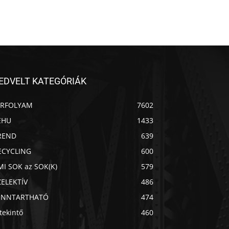
EDVELT KATEGÓRIÁK
ÍRFOLYAM
7602
EHU
1433
REND
639
ECYCLING
600
MI SOK az SOK(K)
579
ZELEKTÍV
486
ENNTARTHATÓ
474
Chat
Mr wAIste
tekintő
460