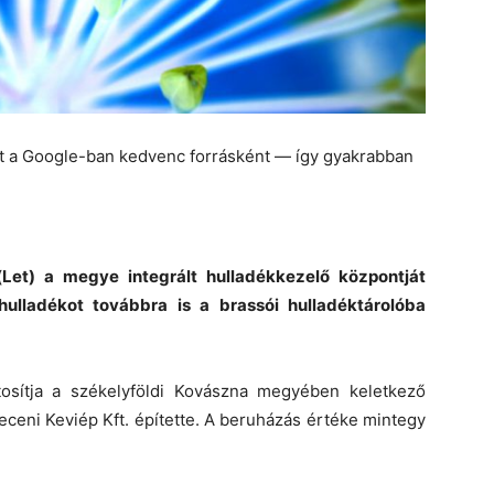
et a Google-ban kedvenc forrásként — így gyakrabban
Let) a megye integrált hulladékkezelő központját
ulladékot továbbra is a brassói hulladéktárolóba
osítja a székelyföldi Kovászna megyében keletkező
receni Keviép Kft. építette. A beruházás értéke mintegy