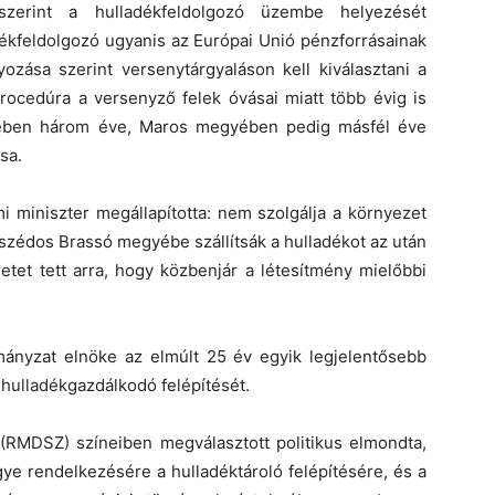
zerint a hulladékfeldolgozó üzembe helyezését
adékfeldolgozó ugyanis az Európai Unió pénzforrásainak
yozása szerint versenytárgyaláson kell kiválasztani a
procedúra a versenyző felek óvásai miatt több évig is
yében három éve, Maros megyében pedig másfél éve
sa.
i miniszter megállapította: nem szolgálja a környezet
zédos Brassó megyébe szállítsák a hulladékot az után
retet tett arra, hogy közbenjár a létesítmény mielőbbi
nyzat elnöke az elmúlt 25 év egyik legjelentősebb
ulladékgazdálkodó felépítését.
RMDSZ) színeiben megválasztott politikus elmondta,
megye rendelkezésére a hulladéktároló felépítésére, és a