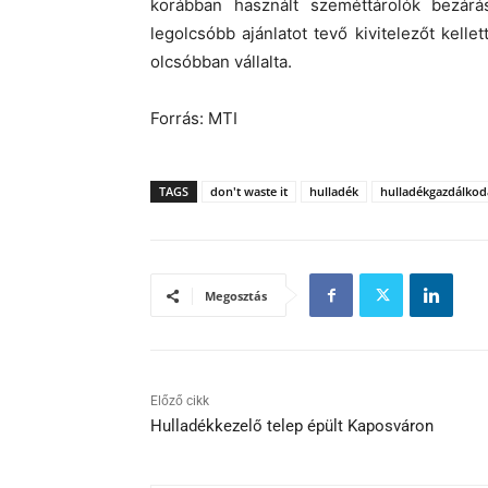
korábban használt szeméttárolók bezár
legolcsóbb ajánlatot tevő kivitelezőt kell
olcsóbban vállalta.
Forrás: MTI
TAGS
don't waste it
hulladék
hulladékgazdálkod
Megosztás
Előző cikk
Hulladékkezelő telep épült Kaposváron