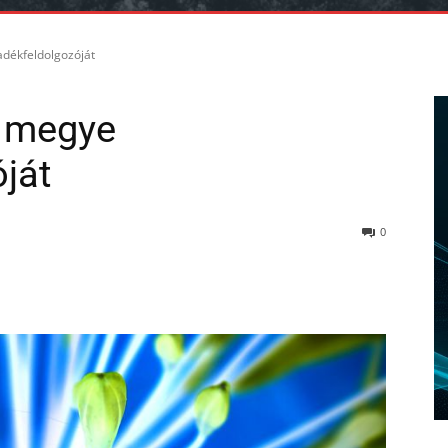
dékfeldolgozóját
 megye
ját
0