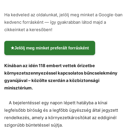
Ha kedveled az oldalunkat, jelölj meg minket a Google-ban
kedvenc forrásként — így gyakrabban látod majd a
cikkeinket a keresőben!
★
Jelölj meg minket preferált forrásként
Kínában az idén 118 embert vettek őrizetbe
környezetszennyezéssel kapcsolatos bűncselekmény
gyanújával – közölte szerdán a közbiztonsági
minisztérium.
A bejelentéssel egy napon lépett hatályba a kínai
legfelsőbb bíróság és a legfőbb ügyészség által jegyzett
rendelkezés, amely a környezetkárosítókat az eddiginél
szigorúbb büntetéssel sújtja.