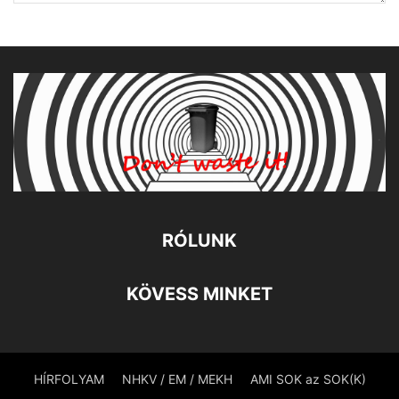
RÓLUNK
KÖVESS MINKET
HÍRFOLYAM
NHKV / EM / MEKH
AMI SOK az SOK(K)