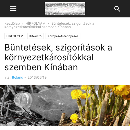
Kezdőlap
HÍRFOLYAM
Büntetések, szigorítások a
környezetkárosítókkal szemben Kínában
HÍRFOLYAM
Kitekintő
Környezetszennyezés
Büntetések, szigorítások a
környezetkárosítókkal
szemben Kínában
Írta:
Roland
-
2013/06/19