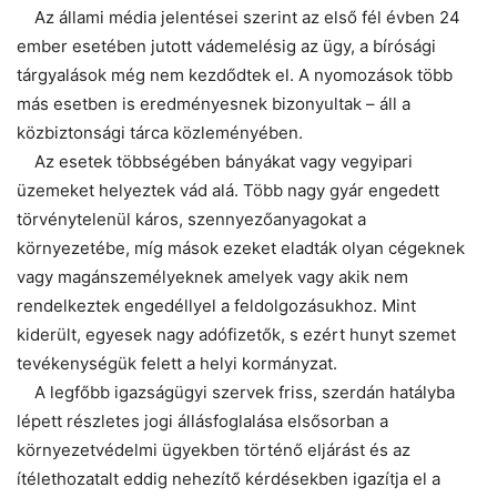
Az állami média jelentései szerint az első fél évben 24
ember esetében jutott vádemelésig az ügy, a bírósági
tárgyalások még nem kezdődtek el. A nyomozások több
Chat
Close
Mr wAIste
más esetben is eredményesnek bizonyultak – áll a
közbiztonsági tárca közleményében.
Helló! Miben segíthetek ma?
Az esetek többségében bányákat vagy vegyipari
üzemeket helyeztek vád alá. Több nagy gyár engedett
törvénytelenül káros, szennyezőanyagokat a
környezetébe, míg mások ezeket eladták olyan cégeknek
vagy magánszemélyeknek amelyek vagy akik nem
rendelkeztek engedéllyel a feldolgozásukhoz. Mint
kiderült, egyesek nagy adófizetők, s ezért hunyt szemet
tevékenységük felett a helyi kormányzat.
A legfőbb igazságügyi szervek friss, szerdán hatályba
lépett részletes jogi állásfoglalása elsősorban a
környezetvédelmi ügyekben történő eljárást és az
ítélethozatalt eddig nehezítő kérdésekben igazítja el a