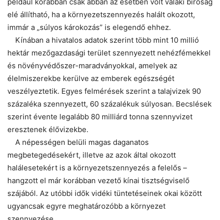
például korábban csak abban az esetben volt valaki bíróság
elé állítható, ha a környezetszennyezés halált okozott,
immár a „súlyos károkozás” is elegendő ehhez.
Kínában a hivatalos adatok szerint több mint 10 millió
hektár mezőgazdasági terület szennyezett nehézfémekkel
és növényvédőszer-maradványokkal, amelyek az
élelmiszerekbe kerülve az emberek egészségét
veszélyeztetik. Egyes felmérések szerint a talajvizek 90
százaléka szennyezett, 60 százalékuk súlyosan. Becslések
szerint évente legalább 80 milliárd tonna szennyvizet
eresztenek élővizekbe.
A népességen belüli magas daganatos
megbetegedésekért, illetve az azok által okozott
halálesetekért is a környezetszennyezés a felelős –
hangzott el már korábban vezető kínai tisztségviselő
szájából. Az utóbbi idők vidéki tüntetéseinek okai között
ugyancsak egyre meghatározóbb a környezet
szennyezése.