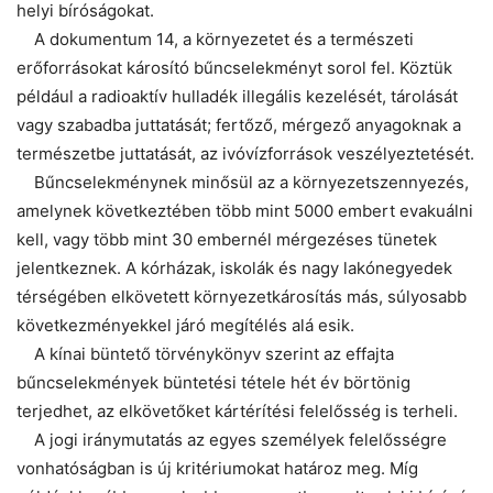
helyi bíróságokat.
A dokumentum 14, a környezetet és a természeti
erőforrásokat károsító bűncselekményt sorol fel. Köztük
például a radioaktív hulladék illegális kezelését, tárolását
vagy szabadba juttatását; fertőző, mérgező anyagoknak a
természetbe juttatását, az ivóvízforrások veszélyeztetését.
Bűncselekménynek minősül az a környezetszennyezés,
amelynek következtében több mint 5000 embert evakuálni
kell, vagy több mint 30 embernél mérgezéses tünetek
jelentkeznek. A kórházak, iskolák és nagy lakónegyedek
térségében elkövetett környezetkárosítás más, súlyosabb
következményekkel járó megítélés alá esik.
A kínai büntető törvénykönyv szerint az effajta
bűncselekmények büntetési tétele hét év börtönig
terjedhet, az elkövetőket kártérítési felelősség is terheli.
A jogi iránymutatás az egyes személyek felelősségre
vonhatóságban is új kritériumokat határoz meg. Míg