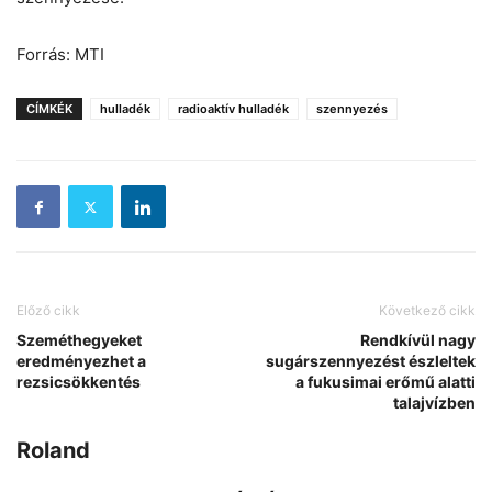
Forrás: MTI
CÍMKÉK
hulladék
radioaktív hulladék
szennyezés
Előző cikk
Következő cikk
Szeméthegyeket
Rendkívül nagy
eredményezhet a
sugárszennyezést észleltek
rezsicsökkentés
a fukusimai erőmű alatti
talajvízben
Roland