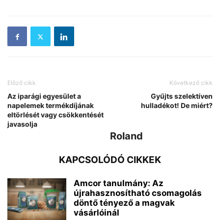
Előző cikk
Következő cikk
Az iparági egyesület a
Gyűjts szelektíven
napelemek termékdíjának
hulladékot! De miért?
eltörlését vagy csökkentését
javasolja
Roland
KAPCSOLÓDÓ CIKKEK
Amcor tanulmány: Az
újrahasznosítható csomagolás
döntő tényező a magvak
vásárlóinál