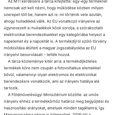
Az MTI kérdésére a tárca kifejtette: egy-egy terméknél
nemcsak azt kell nézni, hogy működése közben milyen
szerepet tölt be, hanem azt is: mi történik vele azután,
ahogy hulladékká válik. Az EU vonatkozó irányelve az
úgynevezett e-hulladékok közé sorolja, a szórakoztató
elektronikai berendezésekkel egy kategóriába helyezi a
napelemet és a napcellát is. A termékdíjról szóló törvény
módosítása átülteti a magyar jogszabályokba az EU
irányelvi besorolásait – tették hozzá.
A tárca közleménye kitér arra: a termékdíjköteles
termékek köre nem csupán a fotovoltaikus elemekkel
bővül, valamennyi olyan elektromos és elektronikai
berendezésre vonatkozik, ami az irányelv hatálya alá
tartozik.
A Földművelésügyi Minisztérium közölte: az uniós
irányelv ehhez a termékkörhöz határoz meg begyűjtési és
hasznosítási arányokat, amelyek minden tagállamra, így
Magyarországra nézve is kötelezőek. 2016-tól a