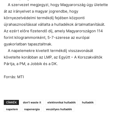
A szervezet megjegyzi, hogy Magyarország úgy ületette
át az irányelvet a magyar jogrendbe, hogy
környezetvédelmi termékdíj fejében központi
újrahasznosítással vállalta a hulladékok ártalmatlanítását.
Az ezért előre fizetendő díj, amely Magyarországon 114
forint kilogrammonként, 5-7-szerese az európai
gyakorlatban tapasztaltnak.
A napelemekre kivetett termékdíj visszavonását
követelte korábban az LMP, az Együtt – A Korszakváltók
Pártja, a PM, a Jobbik és a DK.
Forrás: MTI
CÍMKÉK
don't waste it
elektronikai hulladék
hulladék
napelem
napenergia
veszélyes hulladék