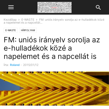
Kezdőlap
E-WASTE
FM: uniós irányelv sorolja az e-hulladékok közé
a napelemet és a napcellát...
E-WASTE
HÍRFOLYAM
FM: uniós irányelv sorolja az
e-hulladékok közé a
napelemet és a napcellát is
Írta:
Roland
-
2015/01/12