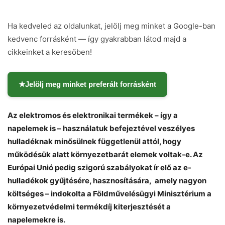
Ha kedveled az oldalunkat, jelölj meg minket a Google-ban
kedvenc forrásként — így gyakrabban látod majd a
cikkeinket a keresőben!
★
Jelölj meg minket preferált forrásként
Az elektromos és elektronikai termékek – így a
napelemek is – használatuk befejeztével veszélyes
hulladéknak minősülnek függetlenül attól, hogy
működésük alatt környezetbarát elemek voltak-e. Az
Európai Unió pedig szigorú szabályokat ír elő az e-
hulladékok gyűjtésére, hasznosítására, amely nagyon
költséges – indokolta a Földművelésügyi Minisztérium a
környezetvédelmi termékdíj kiterjesztését a
napelemekre is.