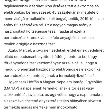
tagállamoknak a területükön értékesített elektromos és
elektronikus berendezések 45 százalékának megfelelő
mennyiségű e-hulladékot kell begyűjteniük, 2019-től ez az
arány 65 százalékra nő. Ez a nagyon magas arány a
hasznosítást költségessé teszi, ráadásul ezek a
berendezések rendkívül sokféle anyagból állnak, ami
tovább drágítja a hasznosítást.
Szabó Marcel, a jövő nemzedékek érdekeinek védelmét
ellátó ombudsmanhelyettes hétfőn jelentette be, hogy
törvénymódosítást kezdeményez azzal a céllal, hogy a
megújuló energiát hasznosító elektromos és elektronikai
berendezések mentesüljenek a termékdíj-fizetés alól.
Ugyancsak Hétfőn a Magyar Napelem Iparági Egyesület
(MANAP) a napelemek termékdíjának eltörlését vagy
csökkentését javasolta, és úgy vélte, hogy a napelemekre
a szakmával történő egyeztetés teljes hiányában kivetett
termékdíj magas mértéke nem indokolható.