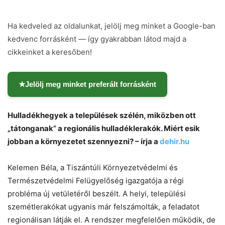
Ha kedveled az oldalunkat, jelölj meg minket a Google-ban
kedvenc forrásként — így gyakrabban látod majd a
cikkeinket a keresőben!
★
Jelölj meg minket preferált forrásként
Hulladékhegyek a települések szélén, miközben ott
„tátonganak” a regionális hulladéklerakók. Miért esik
jobban a környezetet szennyezni? – írja a
dehir.hu
Kelemen Béla, a Tiszántúli Környezetvédelmi és
Természetvédelmi Felügyelőség igazgatója a régi
probléma új vetületéről beszélt. A helyi, települési
szemétlerakókat ugyanis már felszámolták, a feladatot
regionálisan látják el. A rendszer megfelelően működik, de