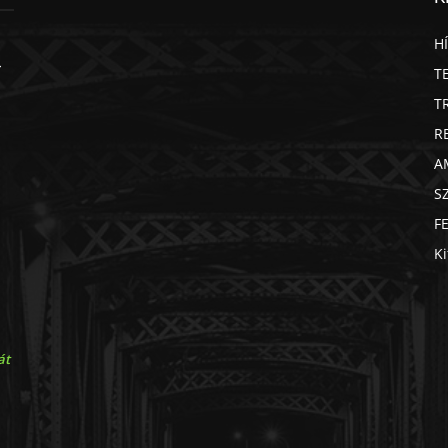
H
T
T
R
A
S
F
Ki
át