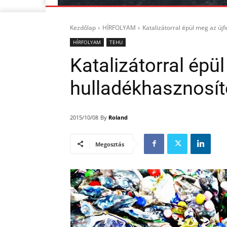
Kezdőlap
HÍRFOLYAM
Katalizátorral épül meg az új
HÍRFOLYAM
TEHU
Katalizátorral épü
hulladékhasznosít
By
Roland
2015/10/08
Megosztás