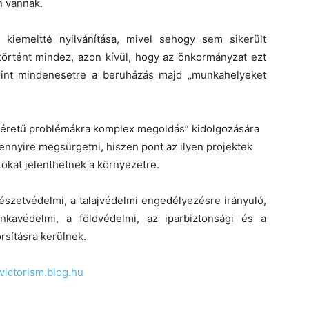
n vannak.
iemeltté nyilvánítása, mivel sehogy sem sikerült
 történt mindez, azon kívül, hogy az önkormányzat ezt
rint mindenesetre a beruházás majd „munkahelyeket
gméretű problémákra komplex megoldás” kidolgozására
 ennyire megsürgetni, hiszen pont az ilyen projektek
okat jelenthetnek a környezetre.
észetvédelmi, a talajvédelmi engedélyezésre irányuló,
kavédelmi, a földvédelmi, az iparbiztonsági és a
rsításra kerülnek.
/victorism.blog.hu