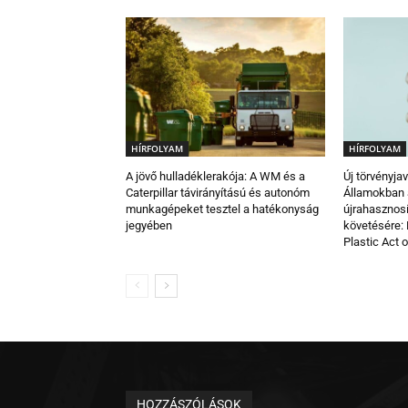
HÍRFOLYAM
HÍRFOLYAM
A jövő hulladéklerakója: A WM és a
Új törvényja
Caterpillar távirányítású és autonóm
Államokban
munkagépeket tesztel a hatékonyság
újrahasznos
jegyében
követésére: 
Plastic Act 
HOZZÁSZÓLÁSOK