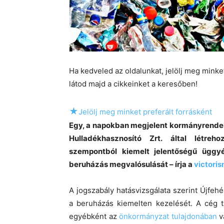
Ha kedveled az oldalunkat, jelölj meg mink
látod majd a cikkeinket a keresőben!
★
Jelölj meg minket preferált forrásként
Egy, a napokban megjelent kormányrendele
Hulladékhasznosító Zrt. által létreh
szempontból kiemelt jelentőségű üggyé
beruházás megvalósulását – írja a
victori
A jogszabály hatásvizsgálata szerint Újfe
a beruházás kiemelten kezelését. A cég te
egyébként az
önkormányzat tulajdonában
v