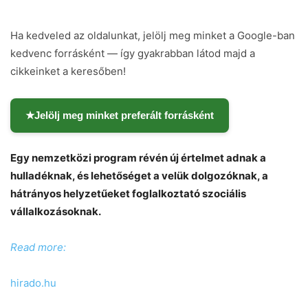
Ha kedveled az oldalunkat, jelölj meg minket a Google-ban
kedvenc forrásként — így gyakrabban látod majd a
cikkeinket a keresőben!
★
Jelölj meg minket preferált forrásként
Egy nemzetközi program révén új értelmet adnak a
Chat
Close
Mr wAIste
hulladéknak, és lehetőséget a velük dolgozóknak, a
hátrányos helyzetűeket foglalkoztató szociális
Helló! Miben segíthetek ma?
vállalkozásoknak.
Read more:
hirado.hu