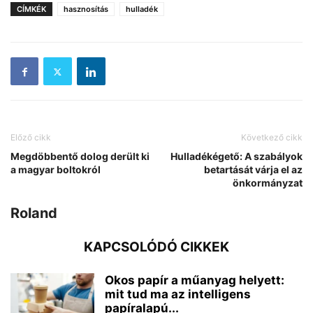
CÍMKÉK
hasznosítás
hulladék
Előző cikk
Következő cikk
Megdöbbentő dolog derült ki
Hulladékégető: A szabályok
a magyar boltokról
betartását várja el az
önkormányzat
Roland
KAPCSOLÓDÓ CIKKEK
Okos papír a műanyag helyett:
mit tud ma az intelligens
papíralapú...