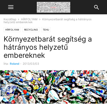
Kezdőlap
HÍRFOLYAM
Környezetbarát segítség a hátrányos
helyzetű embereknek
HÍRFOLYAM
RECYCLING
TEHU
Környezetbarát segítség a
hátrányos helyzetű
embereknek
Írta:
Roland
-
2013/03/03