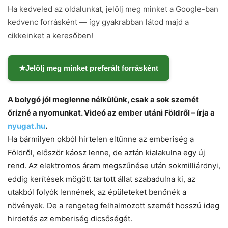
Ha kedveled az oldalunkat, jelölj meg minket a Google-ban
kedvenc forrásként — így gyakrabban látod majd a
cikkeinket a keresőben!
★
Jelölj meg minket preferált forrásként
A bolygó jól meglenne nélkülünk, csak a sok szemét
őrizné a nyomunkat. Videó az ember utáni Földről – írja a
nyugat.hu
.
Ha bármilyen okból hirtelen eltűnne az emberiség a
Földről, először káosz lenne, de aztán kialakulna egy új
rend. Az elektromos áram megszűnése után sokmilliárdnyi,
Chat
Close
Mr wAIste
eddig kerítések mögött tartott állat szabadulna ki, az
utakból folyók lennének, az épületeket benőnék a
Helló! Miben segíthetek ma?
növények. De a rengeteg felhalmozott szemét hosszú ideg
hirdetés az emberiség dicsőségét.