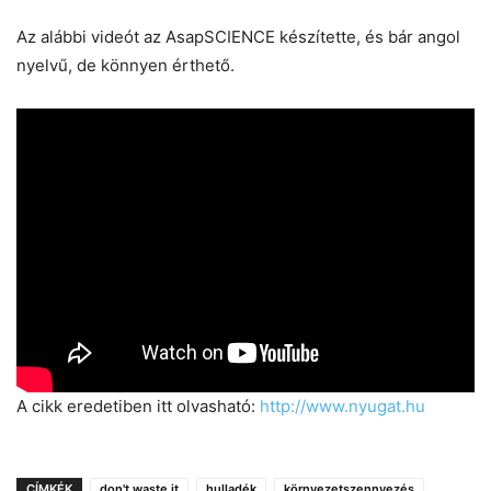
Az alábbi videót az AsapSCIENCE készítette, és bár angol
nyelvű, de könnyen érthető.
A cikk eredetiben itt olvasható:
http://www.nyugat.hu
CÍMKÉK
don't waste it
hulladék
környezetszennyezés