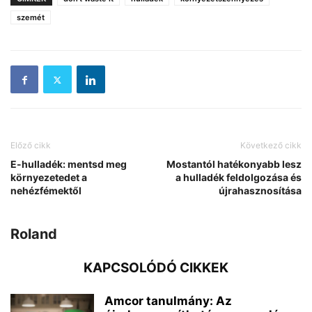
szemét
Előző cikk
Következő cikk
E-hulladék: mentsd meg
Mostantól hatékonyabb lesz
környezetedet a
a hulladék feldolgozása és
nehézfémektől
újrahasznosítása
Roland
KAPCSOLÓDÓ CIKKEK
Amcor tanulmány: Az