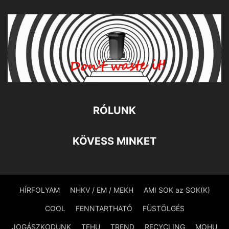
RÓLUNK
KÖVESS MINKET
HÍRFOLYAM
NHKV / EM / MEKH
AMI SOK az SOK(K)
COOL
FENNTARTHATÓ
FÜSTÖLGÉS
JOGÁSZKODUNK
TEHU
TREND
RECYCLING
MOHU