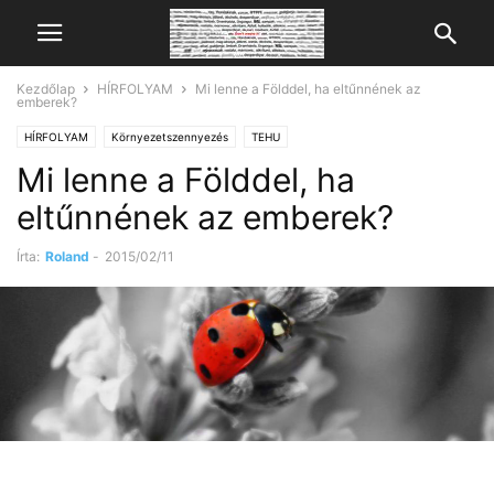
Kezdőlap
HÍRFOLYAM
Mi lenne a Földdel, ha eltűnnének az
emberek?
HÍRFOLYAM
Környezetszennyezés
TEHU
Mi lenne a Földdel, ha
eltűnnének az emberek?
Írta:
Roland
-
2015/02/11