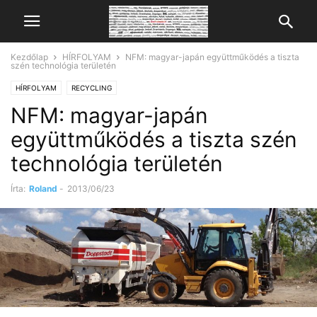
Kezdőlap
HÍRFOLYAM
NFM: magyar-japán együttműködés a tiszta
szén technológia területén
HÍRFOLYAM
RECYCLING
NFM: magyar-japán
együttműködés a tiszta szén
technológia területén
Írta:
Roland
-
2013/06/23