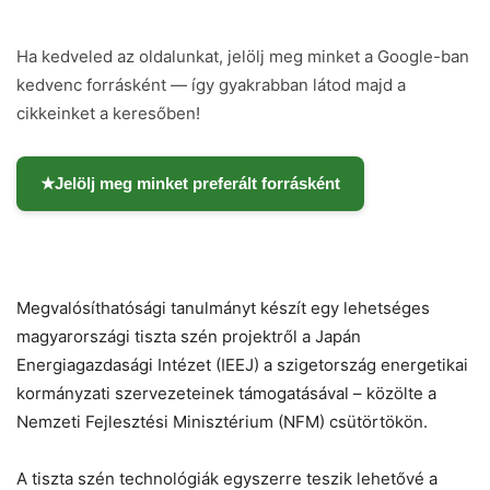
Ha kedveled az oldalunkat, jelölj meg minket a Google-ban
kedvenc forrásként — így gyakrabban látod majd a
cikkeinket a keresőben!
★
Jelölj meg minket preferált forrásként
Megvalósíthatósági tanulmányt készít egy lehetséges
magyarországi tiszta szén projektről a Japán
Energiagazdasági Intézet (IEEJ) a szigetország energetikai
kormányzati szervezeteinek támogatásával – közölte a
Nemzeti Fejlesztési Minisztérium (NFM) csütörtökön.
Chat
Close
Mr wAIste
A tiszta szén technológiák egyszerre teszik lehetővé a