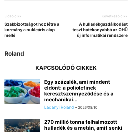
Előző cikk
Következő cikk
Szakbizottságot hoz létre a
A hulladékgazdálkodást
kormány a nukleáris alap
teszi hatékonyabbá az OHÜ
mellé
új informatikai rendszere
Roland
KAPCSOLÓDÓ CIKKEK
Egy százalék, ami mindent
eldönt: a poliolefinek
keresztszennyeződése és a
mechanikai...
Ladányi Roland
-
2026/08/10
270 millió tonna felhalmozott
hulladék és a metán, amit senki