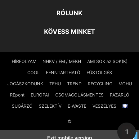
RÓLUNK
KÖVESS MINKET
HÍRFOLYAM
NHKV / EM / MEKH
AMI SOK az SOK(K)
COOL
FENNTARTHATÓ
FÜSTÖLGÉS
JOGÁSZKODUNK
TEHU
TREND
RECYCLING
MOHU
REpont
EURÓPAI
CSOMAGOLÁSMENTES
PAZARLÓ
SUGÁRZÓ
SZELEKTÍV
E-WASTE
VESZÉLYES
©
1
Exit mobile version