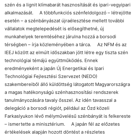
Helló! Miben segíthetek ma?
szén és a lignit
klímabarát hasznosítását és ipari
-vegyipari
alkalmazását. A többfunkciós szénfeldolgozó – létrejötte
esetén – a szénbányászat újraélesztése mellett további
vállalatok megtelepedését is elősegíthetné, új
munkahelyek teremtéséhez járulna hozzá a borsodi
térségben – írja közleményében a tárca. Az NFM és az
IEEJ között az elmúlt időszakban jött létre egy tiszta szén
technológiai témájú együttműködés. Ennek
eredményeként a japán Új Energetikai és Ipari
Technológiai Fejlesztési Szervezet (NEDO)
szakembereiből álló küldöttség látogatott Magyarországra
a magas hatékonyságú szé
nhasznosítási
rendszerek
tanulmányozására tavaly ősszel. Az idén tavasszal a
delegáció a borsodi régiót, például az Ózd közeli
Farkaslyukon lévő mélyművelésű szénbányát is felkereste
– ismertette a minisztérium. A japán fél az előzetes
értékelések alapján hozott döntést a részletes