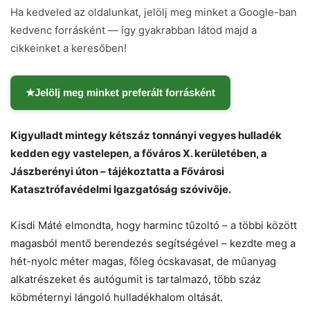
Ha kedveled az oldalunkat, jelölj meg minket a Google-ban
kedvenc forrásként — így gyakrabban látod majd a
cikkeinket a keresőben!
★
Jelölj meg minket preferált forrásként
Kigyulladt mintegy kétszáz tonnányi vegyes hulladék
kedden egy vastelepen, a főváros X. kerületében, a
Jászberényi úton – tájékoztatta a Fővárosi
Katasztrófavédelmi Igazgatóság szóvivője.
Kisdi Máté elmondta, hogy harminc tűzoltó – a többi között
magasból mentő berendezés segítségével – kezdte meg a
hét-nyolc méter magas, főleg ócskavasat, de műanyag
Chat
Close
Mr wAIste
alkatrészeket és autógumit is tartalmazó, több száz
köbméternyi lángoló hulladékhalom oltását.