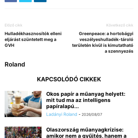
Előző cikk
Következő cikk
Hulladékhasznosítók elleni
Greenpeace: a hortobágyi
eljárást szüntetett meg a
veszélyeshulladék-tároló
GVH
területén kívül is kimutatható
a szennyezés
Roland
KAPCSOLÓDÓ CIKKEK
Okos papír a műanyag helyett:
mit tud ma az intelligens
papíralapú...
Ladányi Roland
-
2026/08/07
Olaszország műanyagkrízise:
amikor nem a gyűjtés, hanem a