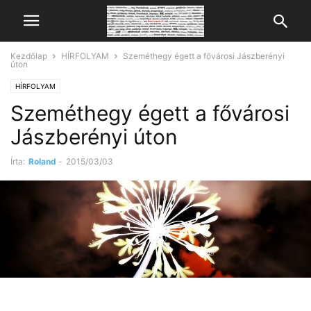
Kezdőlap
HÍRFOLYAM
Szeméthegy égett a fővárosi Jászberényi
úton
HÍRFOLYAM
Szeméthegy égett a fővárosi
Jászberényi úton
Írta:
Roland
-
2015/03/03