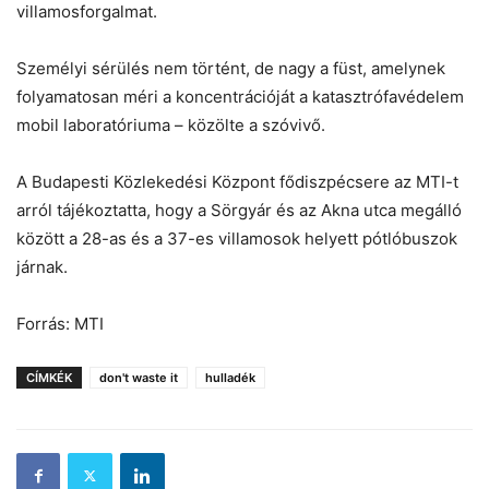
villamosforgalmat.
Személyi sérülés nem történt, de nagy a füst, amelynek
folyamatosan méri a koncentrációját a katasztrófavédelem
mobil laboratóriuma – közölte a szóvivő.
A Budapesti Közlekedési Központ fődiszpécsere az MTI-t
arról tájékoztatta, hogy a Sörgyár és az Akna utca megálló
között a 28-as és a 37-es villamosok helyett pótlóbuszok
járnak.
Forrás: MTI
CÍMKÉK
don't waste it
hulladék