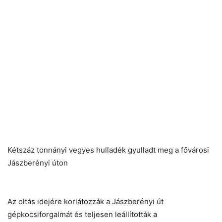
Helló! Miben segíthetek ma?
Kétszáz tonnányi vegyes hulladék gyulladt meg a fővárosi
Jászberényi úton
Az oltás idejére korlátozzák a Jászberényi út
gépkocsiforgalmát és teljesen leállították a