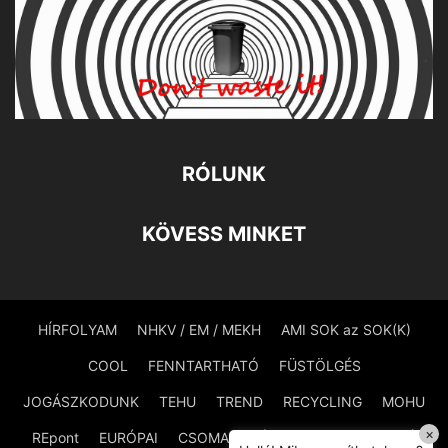
RÓLUNK
KÖVESS MINKET
HÍRFOLYAM
NHKV / EM / MEKH
AMI SOK az SOK(K)
COOL
FENNTARTHATÓ
FÜSTÖLGÉS
JOGÁSZKODUNK
TEHU
TREND
RECYCLING
MOHU
×
REpont
EURÓPAI
CSOMAGOLÁSMENTES
PAZARLÓ