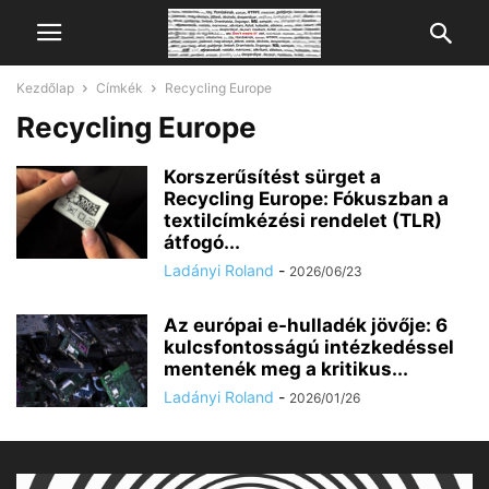
Kezdőlap
Címkék
Recycling Europe
Recycling Europe
Korszerűsítést sürget a
Recycling Europe: Fókuszban a
textilcímkézési rendelet (TLR)
átfogó...
Chat
Mr wAIste
Ladányi Roland
-
2026/06/23
Helló! Miben segíthetek ma?
Az európai e-hulladék jövője: 6
kulcsfontosságú intézkedéssel
mentenék meg a kritikus...
Ladányi Roland
-
2026/01/26