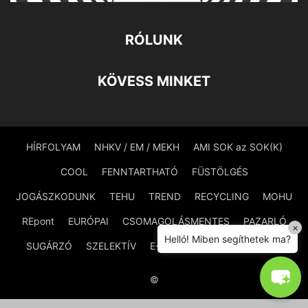
RÓLUNK
KÖVESS MINKET
HÍRFOLYAM
NHKV / EM / MEKH
AMI SOK az SOK(K)
COOL
FENNTARTHATÓ
FÜSTÖLGÉS
JOGÁSZKODUNK
TEHU
TREND
RECYCLING
MOHU
REpont
EURÓPAI
CSOMAGOLÁSMENTES
PAZARLÓ
×
Helló! Miben segíthetek ma?
SUGÁRZÓ
SZELEKTÍV
E-WASTE
VESZÉLYES
©