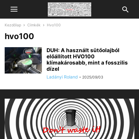
Kezdőlap
Címkék
Hvo100
hvo100
DUH: A használt sütőolajból
előállított HVO100
klímakárosabb, mint a fosszilis
Chat
Mr wAIste
dízel
Ladányi Roland
-
2025/09/03
Helló! Miben segíthetek ma?