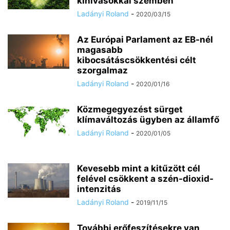
kihívásokkal szemben
Ladányi Roland
-
2020/03/15
Az Európai Parlament az EB-nél
magasabb
kibocsátáscsökkentési célt
szorgalmaz
Ladányi Roland
-
2020/01/16
Közmegegyezést sürget
klímaváltozás ügyben az államfő
Ladányi Roland
-
2020/01/05
Kevesebb mint a kitűzött cél
felével csökkent a szén-dioxid-
intenzitás
Ladányi Roland
-
2019/11/15
További erőfeszítésekre van