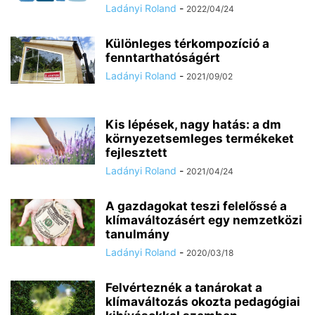
Ladányi Roland
-
2022/04/24
Chat
Mr wAIste
Különleges térkompozíció a
fenntarthatóságért
Helló! Miben segíthetek ma?
Ladányi Roland
-
2021/09/02
Kis lépések, nagy hatás: a dm
környezetsemleges termékeket
fejlesztett
Ladányi Roland
-
2021/04/24
A gazdagokat teszi felelőssé a
klímaváltozásért egy nemzetközi
tanulmány
Ladányi Roland
-
2020/03/18
Felvérteznék a tanárokat a
klímaváltozás okozta pedagógiai