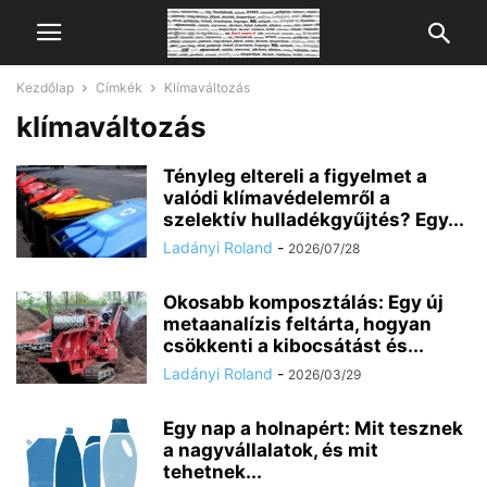
Kezdőlap
Címkék
Klímaváltozás
klímaváltozás
Tényleg eltereli a figyelmet a
valódi klímavédelemről a
szelektív hulladékgyűjtés? Egy...
Ladányi Roland
-
2026/07/28
Okosabb komposztálás: Egy új
metaanalízis feltárta, hogyan
csökkenti a kibocsátást és...
Ladányi Roland
-
2026/03/29
Egy nap a holnapért: Mit tesznek
a nagyvállalatok, és mit
tehetnek...