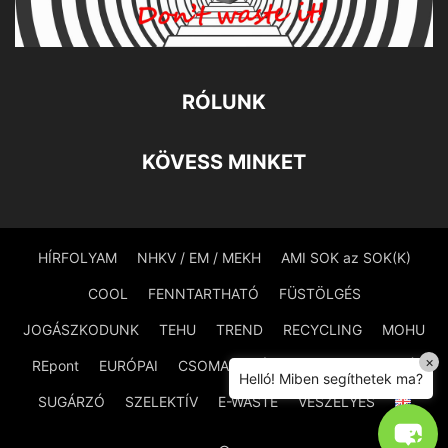
RÓLUNK
KÖVESS MINKET
HÍRFOLYAM
NHKV / EM / MEKH
AMI SOK az SOK(K)
COOL
FENNTARTHATÓ
FÜSTÖLGÉS
JOGÁSZKODUNK
TEHU
TREND
RECYCLING
MOHU
×
REpont
EURÓPAI
CSOMAGOLÁSMENTES
PAZARLÓ
Helló! Miben segíthetek ma?
SUGÁRZÓ
SZELEKTÍV
E-WASTE
VESZÉLYES