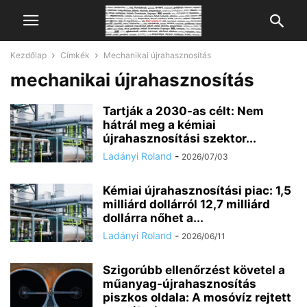
Kezdőlap
Címkék
Mechanikai újrahasznosítás
mechanikai újrahasznosítás
Tartják a 2030-as célt: Nem
hátrál meg a kémiai
újrahasznosítási szektor...
Ladányi Roland
-
2026/07/03
Kémiai újrahasznosítási piac: 1,5
milliárd dollárról 12,7 milliárd
dollárra nőhet a...
Chat
Mr wAIste
Ladányi Roland
-
2026/06/11
Helló! Miben segíthetek ma?
Szigorúbb ellenőrzést követel a
műanyag-újrahasznosítás
piszkos oldala: A mosóvíz rejtett