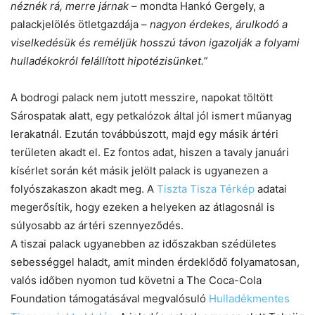
néznék rá, merre járnak
– mondta Hankó Gergely, a
palackjelölés ötletgazdája –
nagyon érdekes, árulkodó a
viselkedésük és reméljük hosszú távon igazolják a folyami
hulladékokról felállított hipotézisünket.”
A bodrogi palack nem jutott messzire, napokat töltött
Sárospatak alatt, egy petkalózok által jól ismert műanyag
lerakatnál. Ezután továbbúszott, majd egy másik ártéri
területen akadt el. Ez fontos adat, hiszen a tavaly januári
kísérlet során két másik jelölt palack is ugyanezen a
folyószakaszon akadt meg. A
Tiszta Tisza Térkép
adatai
megerősítik, hogy ezeken a helyeken az átlagosnál is
súlyosabb az ártéri szennyeződés.
A tiszai palack ugyanebben az időszakban szédületes
sebességgel haladt, amit minden érdeklődő folyamatosan,
valós időben nyomon tud követni a The Coca-Cola
Foundation támogatásával megvalósuló
Hulladékmentes