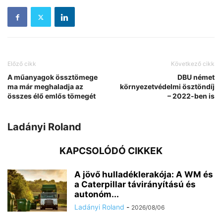
Előző cikk
Következő cikk
A műanyagok össztömege
DBU német
ma már meghaladja az
környezetvédelmi ösztöndíj
összes élő emlős tömegét
– 2022-ben is
Ladányi Roland
KAPCSOLÓDÓ CIKKEK
A jövő hulladéklerakója: A WM és
a Caterpillar távirányítású és
autonóm...
Ladányi Roland
-
2026/08/06