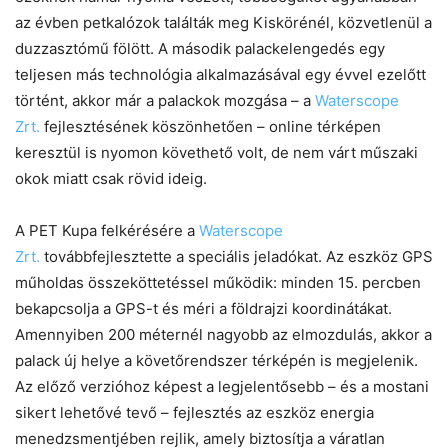
az évben petkalózok találták meg Kiskörénél, közvetlenül a
duzzasztómű fölött. A második palackelengedés egy
teljesen más technológia alkalmazásával egy évvel ezelőtt
történt, akkor már a palackok mozgása – a
Waterscope
Zrt.
fejlesztésének köszönhetően – online térképen
keresztül is nyomon követhető volt, de nem várt műszaki
okok miatt csak rövid ideig.
A PET Kupa felkérésére a
Waterscope
Zrt.
továbbfejlesztette a speciális jeladókat. Az eszköz GPS
műholdas összeköttetéssel működik: minden 15. percben
bekapcsolja a GPS-t és méri a földrajzi koordinátákat.
Amennyiben 200 méternél nagyobb az elmozdulás, akkor a
palack új helye a követőrendszer térképén is megjelenik.
Az előző verzióhoz képest a legjelentősebb – és a mostani
sikert lehetővé tevő – fejlesztés az eszköz energia
menedzsmentjében rejlik, amely biztosítja a váratlan