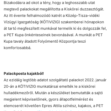
Bizakodásra ad okot a tény, hogy a leghosszabb utat
megtevő palackokat megállította a Kiskörei duzzasztógát.
Az itt évente felhalmozódó katrét a Közép-Tisza-vidéki
Vízügyi Igazgatóság (KÖTIVIZIG) szakemberei hónapokon
át tartó megfeszített munkával termelik ki és dolgozzák fel,
a PET Kupa önkénteseinek bevonásával. A munkát a PET
Kupa tavaly átadott Folyómentő Központja teszi
komfortosabbá.
Palackposta kajakból!
Az ezidáig legtöbb adatot szolgáltató palackot 2022. január
20-án a KÖTIVIZIG munkatársai emelték le a kiskörei
hulladékmezőről. Miután a készüléket bemutatták a sajtó
megjelent képviselőinek, gyors állapotfelmérést és
elemcserét követően Epres Attila színész, kajakos, a PET