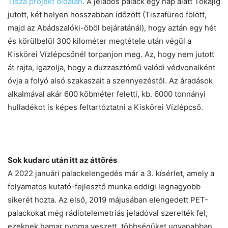
Tisza projekt oldalán
. A jeladós palack egy nap alatt Tokajig
jutott, két helyen hosszabban időzött (Tiszafüred fölött,
majd az Abádszalóki-öböl bejáratánál), hogy aztán egy hét
és körülbelül 300 kilométer megtétele után végül a
Kiskörei Vízlépcsőnél torpanjon meg. Az, hogy nem jutott
át rajta, igazolja, hogy a duzzasztómű valódi védvonalként
óvja a folyó alsó szakaszait a szennyezéstől. Az áradások
alkalmával akár 600 köbméter feletti, kb. 6000 tonnányi
hulladékot is képes feltartóztatni a Kiskörei Vízlépcső.
Sok kudarc után itt az áttörés
A 2022 januári palackelengedés már a 3. kísérlet, amely a
folyamatos kutató-fejlesztő munka eddigi legnagyobb
sikerét hozta. Az első, 2019 májusában elengedett PET-
palackokat még rádiotelemetriás jeladóval szerelték fel,
ezeknek hamar nyoma veszett, többségüket ugyanabban