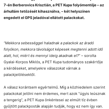
7-én Berberovics Krisztián, a PET Kupa folyómentője – az
árhullám tetőzését kihasználva, – két helyszínen
engedett el GPS jeladóval ellátott palackokat.
“Mekkora sebességgel haladnak a palackok az áradó
folyókon, mekkora távolságot képesek megtenni adott idő
alatt, hol, miért és mennyi ideig akadnak el?
” – sorolta
Gyalai-Korpos Miklós, a PET Kupa tudományos szakértője
a kérdéseket, amelyekre válaszokat várnak a
palackjelölésektől.
A válasz korántsem egyértelmű. Míg a közhiedelem szerint
palackokat jelölni nem érdemes, mert azok “úgyis leúsznak
a tengerig”, a PET Kupa önkéntesei az elmúlt tíz évben
gyűjtött palackposták alapján tudják, hogy ez nem így van.