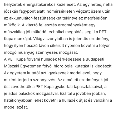
helyzetek energiatakarékos kezelését. Az egy hetes, néha
jócskán fagypont alatti hőmérsékleten végzett üzem után
az akkumulátor-feszültségeket tekintve ez megfelelően
működik. A kitartó fejlesztés eredményeként egy
műszakilag jól működő technikai megoldás segíti a PET
Kupa munkáját. Világviszonylatban is jelentős eredmény,
hogy ilyen hosszú távon sikerült nyomon követni a folyón
mozgó műanyag szennyezés mozgását.
A PET Kupa folyami hulladék térképezése a Budapesti
Műszaki Egyetemen folyó hidrológiai kutatást is kiegészíti.
Az egyetem kutatói azt igyekeznek modellezni, hogy
miként terjed a szennyezés. Az elméleti eredmények jól
összevethetők a PET Kupa gyakorlati tapasztalataival, a
jeladós palackok mozgásával. Ezáltal a jövőben jobban,
hatékonyabban lehet követni a hulladék útját és validálni a
modellezést.