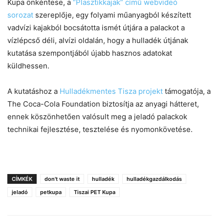
Kupa önkéntese, a
“Plasztikkajak” című webvideó
sorozat
szereplője, egy folyami műanyagból készített
vadvízi kajakból bocsátotta ismét útjára a palackot a
vízlépcső déli, alvízi oldalán, hogy a hulladék útjának
kutatása szempontjából újabb hasznos adatokat
küldhessen.
A kutatáshoz a
Hulladékmentes Tisza projekt
támogatója, a
The Coca-Cola Foundation biztosítja az anyagi hátteret,
ennek köszönhetően valósult meg a jeladó palackok
technikai fejlesztése, tesztelése és nyomonkövetése.
CÍMKÉK
don't waste it
hulladék
hulladékgazdálkodás
jeladó
petkupa
Tiszai PET Kupa