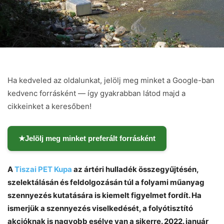
Ha kedveled az oldalunkat, jelölj meg minket a Google-ban
kedvenc forrásként — így gyakrabban látod majd a
cikkeinket a keresőben!
★
Jelölj meg minket preferált forrásként
A
Tiszai PET Kupa
az ártéri hulladék összegyűjtésén,
szelektálásán és feldolgozásán túl a folyami műanyag
szennyezés kutatására is kiemelt figyelmet fordít. Ha
ismerjük a szennyezés viselkedését, a folyótisztító
akcióknak is nagyobb esélye van a sikerre. 2022. január