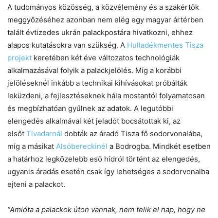
A tudományos közösség, a közvélemény és a szakértők
meggyőzéséhez azonban nem elég egy magyar ártérben
Chat
Close
Mr wAIste
talált évtizedes ukrán palackpostára hivatkozni, ehhez
alapos kutatásokra van szükség. A
Hulladékmentes Tisza
Helló! Miben segíthetek ma?
projekt
keretében két éve változatos technológiák
alkalmazásával folyik a palackjelölés. Míg a korábbi
jelöléseknél inkább a technikai kihívásokat próbálták
leküzdeni, a fejlesztéseknek hála mostantól folyamatosan
és megbízhatóan gyűlnek az adatok. A legutóbbi
elengedés alkalmával két jeladót bocsátottak ki, az
elsőt
Tivadarnál
dobták az áradó Tisza fő sodorvonalába,
míg a másikat
Alsó
bereckinél
a Bodrogba. Mindkét esetben
a határhoz legközelebb eső hídról történt az elengedés,
ugyanis áradás esetén csak így lehetséges a sodorvonalba
ejteni a palackot.
“Amióta a palackok úton vannak, nem telik el nap, hogy ne