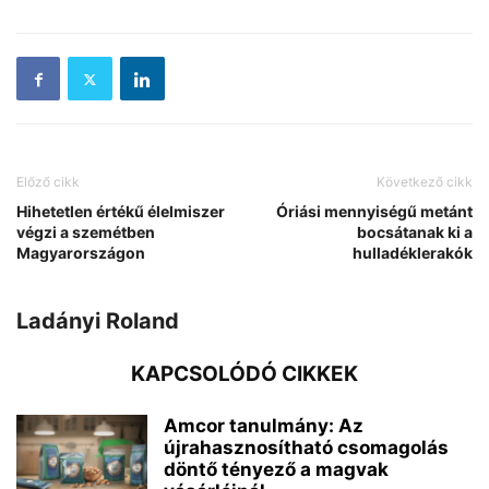
Előző cikk
Következő cikk
Hihetetlen értékű élelmiszer
Óriási mennyiségű metánt
végzi a szemétben
bocsátanak ki a
Magyarországon
hulladéklerakók
Ladányi Roland
KAPCSOLÓDÓ CIKKEK
Amcor tanulmány: Az
újrahasznosítható csomagolás
döntő tényező a magvak