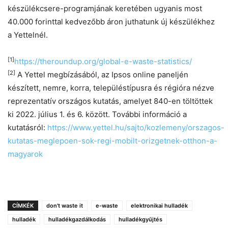
készülékcsere-programjának keretében ugyanis most
40.000 forinttal kedvezőbb áron juthatunk új készülékhez
a Yettelnél.
[1]
https://theroundup.org/global-e-waste-statistics/
[2]
A Yettel megbízásából, az Ipsos online paneljén
készített, nemre, korra, településtípusra és régióra nézve
reprezentatív országos kutatás, amelyet 840-en töltöttek
ki 2022. július 1. és 6. között. További információ a
kutatásról:
https://www.yettel.hu/sajto/kozlemeny/orszagos-
kutatas-meglepoen-sok-regi-mobilt-orizgetnek-otthon-a-
magyarok
CÍMKÉK
don't waste it
e-waste
elektronikai hulladék
hulladék
hulladékgazdálkodás
hulladékgyűjtés