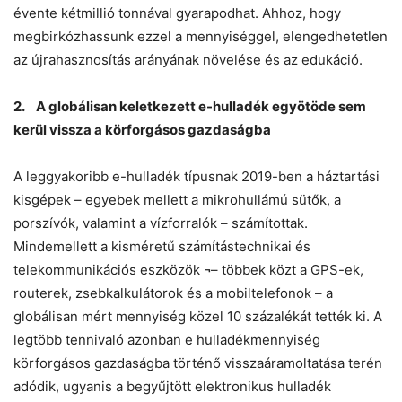
évente kétmillió tonnával gyarapodhat. Ahhoz, hogy
megbirkózhassunk ezzel a mennyiséggel, elengedhetetlen
az újrahasznosítás arányának növelése és az edukáció.
2. A globálisan keletkezett e-hulladék egyötöde sem
kerül vissza a körforgásos gazdaságba
A leggyakoribb e-hulladék típusnak 2019-ben a háztartási
kisgépek – egyebek mellett a mikrohullámú sütők, a
porszívók, valamint a vízforralók – számítottak.
Mindemellett a kisméretű számítástechnikai és
telekommunikációs eszközök ¬– többek közt a GPS-ek,
routerek, zsebkalkulátorok és a mobiltelefonok – a
globálisan mért mennyiség közel 10 százalékát tették ki. A
legtöbb tennivaló azonban e hulladékmennyiség
körforgásos gazdaságba történő visszaáramoltatása terén
adódik, ugyanis a begyűjtött elektronikus hulladék