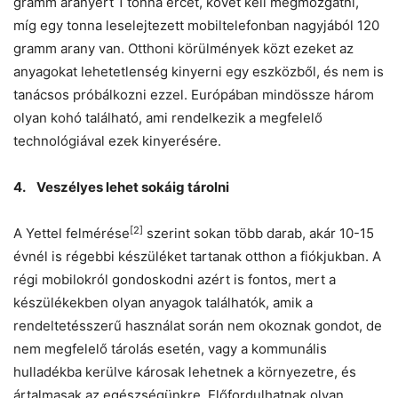
gramm aranyért 1 tonna ércet, követ kell megmozgatni,
míg egy tonna leselejtezett mobiltelefonban nagyjából 120
gramm arany van. Otthoni körülmények közt ezeket az
anyagokat lehetetlenség kinyerni egy eszközből, és nem is
tanácsos próbálkozni ezzel. Európában mindössze három
olyan kohó található, ami rendelkezik a megfelelő
technológiával ezek kinyerésére.
4. Veszélyes lehet sokáig tárolni
[2]
A Yettel felmérése
szerint sokan több darab, akár 10-15
évnél is régebbi készüléket tartanak otthon a fiókjukban. A
régi mobilokról gondoskodni azért is fontos, mert a
készülékekben olyan anyagok találhatók, amik a
rendeltetésszerű használat során nem okoznak gondot, de
nem megfelelő tárolás esetén, vagy a kommunális
hulladékba kerülve károsak lehetnek a környezetre, és
ártalmasak az egészségünkre. Előfordulhatnak olyan