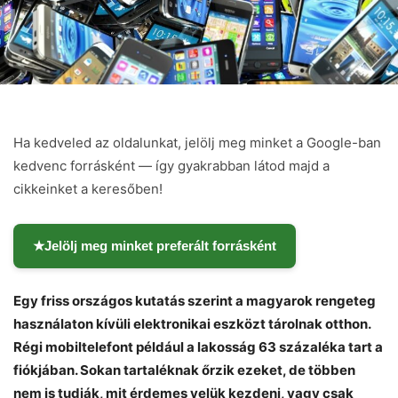
Ha kedveled az oldalunkat, jelölj meg minket a Google-ban
kedvenc forrásként — így gyakrabban látod majd a
cikkeinket a keresőben!
★
Jelölj meg minket preferált forrásként
Egy friss országos kutatás szerint a magyarok rengeteg
használaton kívüli elektronikai eszközt tárolnak otthon.
Régi mobiltelefont például a lakosság 63 százaléka tart a
fiókjában. Sokan tartaléknak őrzik ezeket, de többen
nem is tudják, mit érdemes velük kezdeni, vagy csak