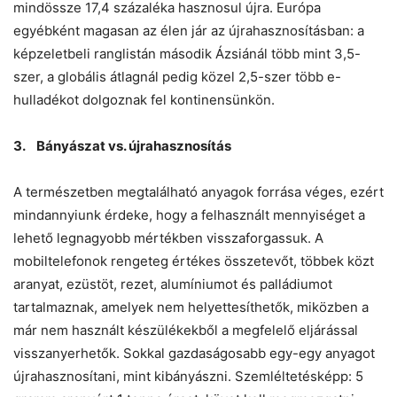
mindössze 17,4 százaléka hasznosul újra. Európa
egyébként magasan az élen jár az újrahasznosításban: a
képzeletbeli ranglistán második Ázsiánál több mint 3,5-
szer, a globális átlagnál pedig közel 2,5-szer több e-
hulladékot dolgoznak fel kontinensünkön.
3. Bányászat vs. újrahasznosítás
A természetben megtalálható anyagok forrása véges, ezért
mindannyiunk érdeke, hogy a felhasznált mennyiséget a
lehető legnagyobb mértékben visszaforgassuk. A
mobiltelefonok rengeteg értékes összetevőt, többek közt
aranyat, ezüstöt, rezet, alumíniumot és palládiumot
tartalmaznak, amelyek nem helyettesíthetők, miközben a
már nem használt készülékekből a megfelelő eljárással
visszanyerhetők. Sokkal gazdaságosabb egy-egy anyagot
újrahasznosítani, mint kibányászni. Szemléltetésképp: 5