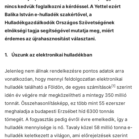
nincs kedvük foglalkozni a kérdéssel. A Yettel ezért
Balika István e-hulladék szakértővel, a
Hulladékgazdálkodók Országos Szövetségének
elnökségi tagja segítségével mutatja meg, miért
érdemes az újrahasznosítást választani.
1. Úszunk az elektronikai hulladékban
Jelenleg nem állnak rendelkezésre pontos adatok arra
vonatkozóan, hogy mennyi feldolgozatlan elektronikai
[1]
hulladék található a Földön, de egyes számítások
szerint
idén év végére már megközelítheti a mintegy 350 millió
Chat
Close
Mr wAIste
tonnát. Összehasonlításképp, ez több mint 55 ezerszer
meghaladja a budapesti Erzsébet híd 6300 tonnás
tömegét. A fogyasztás pedig évről évre emelkedik, így a
Helló! Miben segíthetek ma?
hulladék mennyisége is nő. Tavaly közel 58 millió tonna e-
hulladék keletkezett a világon, ami előrejelzések szerint