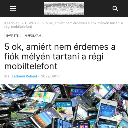
Kezdőlap
E-WASTE
5 ok, amiért nem érdemes a fiók mélyén tartani a
régi mobiltelefont
E-WASTE
HÍRFOLYAM
5 ok, amiért nem érdemes a
fiók mélyén tartani a régi
mobiltelefont
Írta:
Ladányi Roland
-
2022/08/17