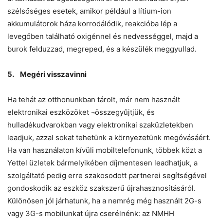
szélsőséges esetek, amikor például a lítium-ion
akkumulátorok háza korrodálódik, reakcióba lép a
levegőben található oxigénnel és nedvességgel, majd a
burok felduzzad, megreped, és a készülék meggyullad.
5. Megéri visszavinni
Ha tehát az otthonunkban tárolt, már nem használt
elektronikai eszközöket ¬összegyűjtjük, és
hulladékudvarokban vagy elektronikai szaküzletekben
leadjuk, azzal sokat tehetünk a környezetünk megóvásáért.
Ha van használaton kívüli mobiltelefonunk, többek közt a
Yettel üzletek bármelyikében díjmentesen leadhatjuk, a
szolgáltató pedig erre szakosodott partnerei segítségével
gondoskodik az eszköz szakszerű újrahasznosításáról.
Különösen jól járhatunk, ha a nemrég még használt 2G-s
vagy 3G-s mobilunkat újra cserélnénk: az NMHH