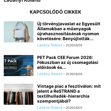
Ladányi Roland
KAPCSOLÓDÓ CIKKEK
Új törvényjavaslat az Egyesült
Államokban a műanyagok
újrahasznosításának nyomon
követésére: Benyújtották...
Ladányi Roland
-
2026/08/06
PET Pack CEE Forum 2026:
Fókuszban az új csomagolási
előírások és...
Ladányi Roland
-
2026/08/06
Vintage piac a fesztiválon: mit
jelent a ReSTRAND a
textilhulladék-hierarchia
szempontjából?
Ladányi Roland
-
2026/08/05