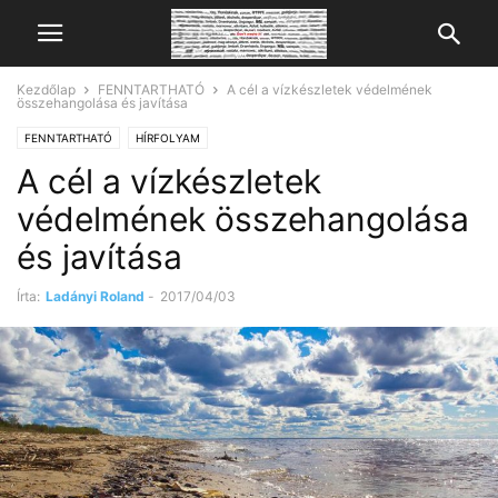
Kezdőlap
FENNTARTHATÓ
A cél a vízkészletek védelmének
összehangolása és javítása
FENNTARTHATÓ
HÍRFOLYAM
A cél a vízkészletek
védelmének összehangolása
és javítása
Írta:
Ladányi Roland
-
2017/04/03