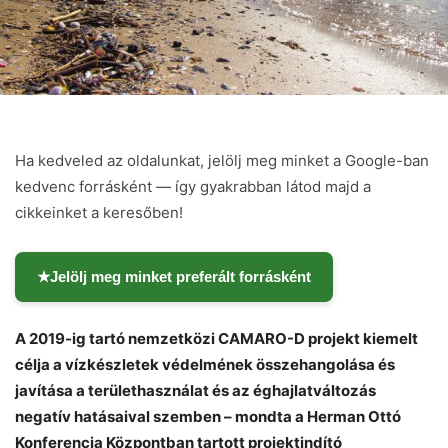
Ha kedveled az oldalunkat, jelölj meg minket a Google-ban
kedvenc forrásként — így gyakrabban látod majd a
cikkeinket a keresőben!
★
Jelölj meg minket preferált forrásként
A 2019-ig tartó nemzetközi CAMARO-D projekt kiemelt
célja a vízkészletek védelmének összehangolása és
javítása a területhasználat és az éghajlatváltozás
negatív hatásaival szemben – mondta a Herman Ottó
Konferencia Központban tartott projektindító
Chat
Close
Mr wAIste