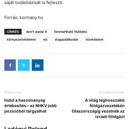
saját tudásbázisát is fejleszti.
Forrás: kormany.hu
CÍMKÉK
don't waste it
fenntartható fejlődés
környezetvédelem
víz
vízgazdálkodás
vízvédelem
Előző cikk
Következő cikk
Indul a haszonanyag
A világ leghosszabb
értékesítés – az NHKV jobb
földgázvezetékén
pozícióból tárgyalhat
Olaszországig vezetnék az
izraeli földgázt