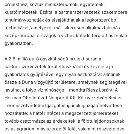
projekthez, köztük minisztériumok, egyetemek,
kutatóintézetek. Ezáltal a partnerszervezetek szakemberei
tanulmányozhatják és elsajátíthatják a legkorszerűbb
technikákat, amelyeket már sikeresen alkalmaztak más
közép-európai országok a vízhez kötődő területhasználati
gyakorlatban.
A 2,6 millió euró összköltségű projekt során a
partnerszervezetek területhasználati és kezelési jó
gyakorlatok gyűjtésével egy olyan eszköztárat állítanak
össze a Duna vízgyűjtő területére, amelynek segítségével
javulhat a folyó vízminősége – mondta Riesz Lóránt. A
Herman Ottó Intézet Nonprofit Kft. Környezetvédelmi és
Természetvédelmi Igazgatóságának igazgatóhelyettese
hozzátette: a háttérintézet a megszerzett ismereteket
tovább csatornázza az érdekeltek, a földtulajdonosoknak
és az agrárium más szereplői felé, valamint részvételével