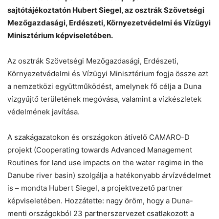
sajtótájékoztatón Hubert Siegel, az osztrák Szövetségi
Mezőgazdasági, Erdészeti, Környezetvédelmi és Vízügyi
Helló! Miben segíthetek ma?
Minisztérium képviseletében.
Az osztrák Szövetségi Mezőgazdasági, Erdészeti,
Környezetvédelmi és Vízügyi Minisztérium fogja össze azt
a nemzetközi együttműködést, amelynek fő célja a Duna
vízgyűjtő területének megóvása, valamint a vízkészletek
védelmének javítása.
A szakágazatokon és országokon átívelő CAMARO-D
projekt (Cooperating towards Advanced Management
Routines for land use impacts on the water regime in the
Danube river basin) szolgálja a hatékonyabb árvízvédelmet
is – mondta Hubert Siegel, a projektvezető partner
képviseletében. Hozzátette: nagy öröm, hogy a Duna-
menti országokból 23 partnerszervezet csatlakozott a