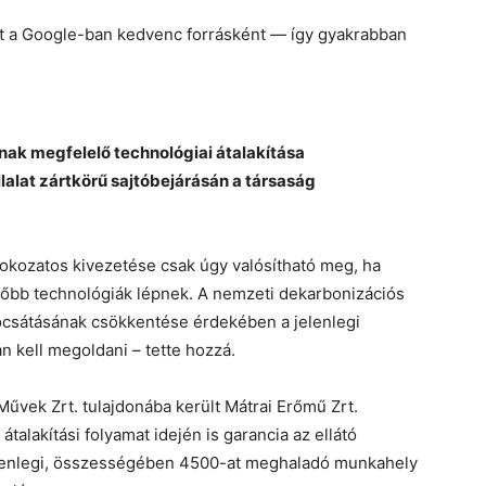
et a Google-ban kedvenc forrásként — így gyakrabban
ak megfelelő technológiai átalakítása
llalat zártkörű sajtóbejárásán a társaság
fokozatos kivezetése csak úgy valósítható meg, ha
őbb technológiák lépnek. A nemzeti dekarbonizációs
ocsátásának csökkentése érdekében a jelenlegi
n kell megoldani – tette hozzá.
űvek Zrt. tulajdonába került Mátrai Erőmű Zrt.
talakítási folyamat idején is garancia az ellátó
elenlegi, összességében 4500-at meghaladó munkahely