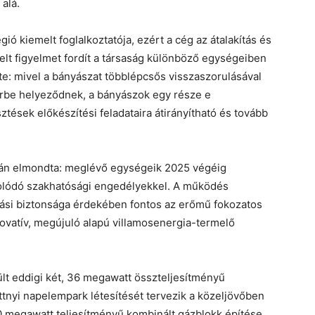
alá.
ó kiemelt foglalkoztatója, ezért a cég az átalakítás és
lt figyelmet fordít a társaság különböző egységeiben
tte: mivel a bányászat többlépcsős visszaszorulásával
rbe helyeződnek, a bányászok egy része e
ztések előkészítési feladataira átirányítható és tovább
oltán elmondta: meglévő egységeik 2025 végéig
lódó szakhatósági engedélyekkel. A működés
átási biztonsága érdekében fontos az erőmű fokozatos
novatív, megújuló alapú villamosenergia-termelő
ült eddigi két, 36 megawatt összteljesítményű
nyi napelempark létesítését tervezik a közeljövőben
 megawatt teljesítményű kombinált gázblokk építése