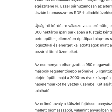
egészítene ki. Ezzel párhuzamosan az altern
tisztán biomassza- és RDF-hulladéktüzelésű
Újságírói kérdésre válaszolva az erőműfejle
300 hektáros ipari parkjában a füstgáz ként
betelepült – jellemzően építőipari alap- és
logisztikai és energetikai adottságok miatt 
bezárni itteni üzemeiket.
Az eseményen elhangzott: a 950 megawatt b
második legjelentősebb erőműve, 5 lignitt
elején épült, majd a 2000-es évek közepén 
napelemparkot helyeztek üzembe. Két saját
található.
Az erőmű tavaly a külszíni fejtéssel bányás
mellett biomasszából, valamint anyagában 