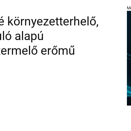
M
é környezetterhelő,
uló alapú
-termelő erőmű