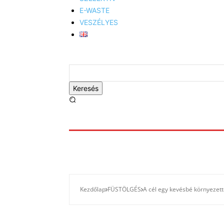
E-WASTE
VESZÉLYES
Keresés
Kezdőlap
FÜSTÖLGÉS
A cél egy kevésbé környezett