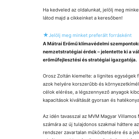
Ha kedveled az oldalunkat, jelölj meg mink
látod majd a cikkeinket a keresőben!
★
Jelölj meg minket preferált forrásként
A Mátrai Erőmű klímavédelmi szempontokn
nemzetstratégiai érdek – jelentette ki a vá
erőműfejlesztési és stratégiai igazgatója.
Orosz Zoltán kiemelte: a lignites egységek 
azok helyére korszerűbb és környezetkímél
célok elérése, a légszennyező anyagok kib
kapacitások kiváltását gyorsan és hatékonya
Az idén tavasszal az MVM Magyar Villamos M
számára az új tulajdonos szakmai háttere az á
rendszer zavartalan működtetésére és a j