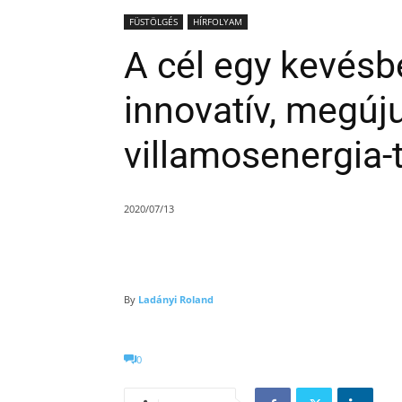
FÜSTÖLGÉS
HÍRFOLYAM
A cél egy kevésb
innovatív, megúj
villamosenergia
2020/07/13
By
Ladányi Roland
0