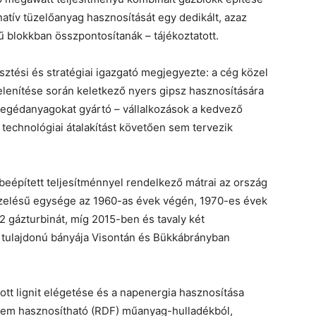
atív tüzelőanyag hasznosítását egy dedikált, azaz
 blokkban összpontosítanák – tájékoztatott.
sztési és stratégiai igazgató megjegyezte: a cég közel
elenítése során keletkező nyers gipsz hasznosítására
 segédanyagokat gyártó – vállalkozások a kedvező
a technológiai átalakítást követően sem tervezik
eépített teljesítménnyel rendelkező mátrai az ország
üzelésű egysége az 1960-as évek végén, 1970-es évek
2 gázturbinát, míg 2015-ben és tavaly két
 tulajdonú bányája Visontán és Bükkábrányban
zott lignit elégetése és a napenergia hasznosítása
nem hasznosítható (RDF) műanyag-hulladékból,