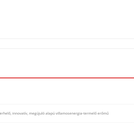
erhelő, innovatív, megújuló alapú villamosenergia-termelő erőmű