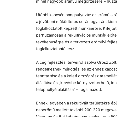
minél nagyobb arányú megőrzésére – húzta 
Utóbbi kapcsán hangsúlyozta: az erőmű a régi
a jövőbeni működtetés során egyaránt kieme
foglalkoztatott képzett munkaerőre. Kifejte
párhuzamosan a rekultivációs munkák előté
tevékenységre és a tervezett erőművi fejles
foglalkoztatható lesz.
A cég fejlesztési terveiről szólva Orosz Z
rendelkeznek működési és az ehhez kapcso
fenntartása és a keleti országrész áramell
átállítása és „kevésbé környezetterhelő, in
telephellyé alakítása” – fogalmazott.
Ennek jegyében a rekultivált területekre ép
naperőmű mellett további 200-220 megawatt
Visontán és Bükkábrányban, melyet egy 500