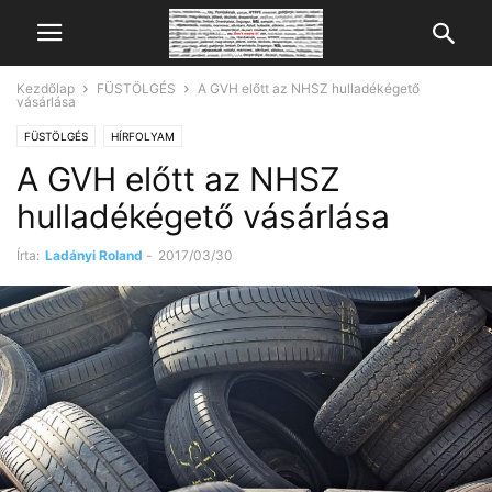
Kezdőlap
FÜSTÖLGÉS
A GVH előtt az NHSZ hulladékégető
vásárlása
FÜSTÖLGÉS
HÍRFOLYAM
A GVH előtt az NHSZ
hulladékégető vásárlása
Írta:
Ladányi Roland
-
2017/03/30