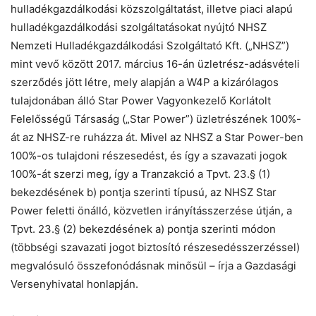
hulladékgazdálkodási közszolgáltatást, illetve piaci alapú
hulladékgazdálkodási szolgáltatásokat nyújtó NHSZ
Nemzeti Hulladékgazdálkodási Szolgáltató Kft. („NHSZ”)
mint vevő között 2017. március 16-án üzletrész-adásvételi
szerződés jött létre, mely alapján a W4P a kizárólagos
tulajdonában álló Star Power Vagyonkezelő Korlátolt
Felelősségű Társaság („Star Power”) üzletrészének 100%-
át az NHSZ-re ruházza át. Mivel az NHSZ a Star Power-ben
100%-os tulajdoni részesedést, és így a szavazati jogok
100%-át szerzi meg, így a Tranzakció a Tpvt. 23.§ (1)
bekezdésének b) pontja szerinti típusú, az NHSZ Star
Power feletti önálló, közvetlen irányításszerzése útján, a
Tpvt. 23.§ (2) bekezdésének a) pontja szerinti módon
(többségi szavazati jogot biztosító részesedésszerzéssel)
megvalósuló összefonódásnak minősül – írja a Gazdasági
Versenyhivatal honlapján.