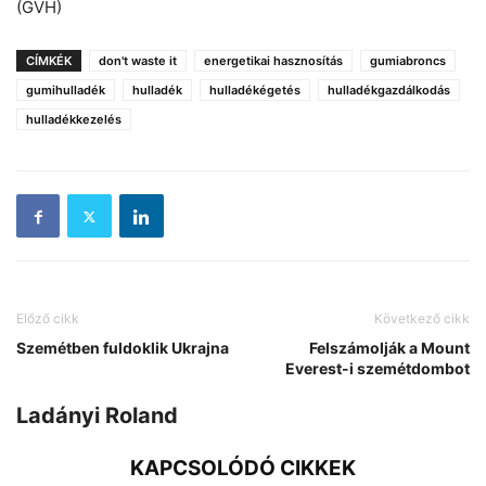
(GVH)
CÍMKÉK
don't waste it
energetikai hasznosítás
gumiabroncs
gumihulladék
hulladék
hulladékégetés
hulladékgazdálkodás
hulladékkezelés
Előző cikk
Következő cikk
Szemétben fuldoklik Ukrajna
Felszámolják a Mount
Everest-i szemétdombot
Ladányi Roland
KAPCSOLÓDÓ CIKKEK