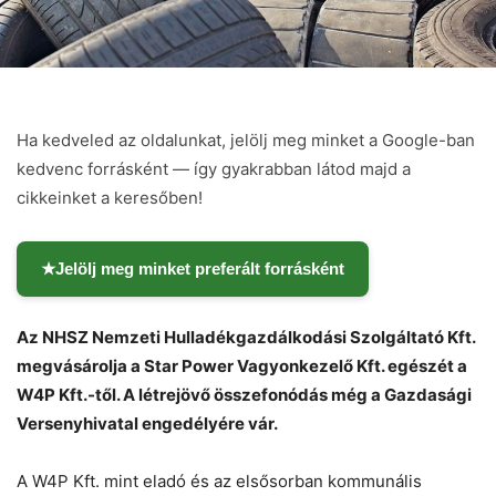
Ha kedveled az oldalunkat, jelölj meg minket a Google-ban
kedvenc forrásként — így gyakrabban látod majd a
cikkeinket a keresőben!
★
Jelölj meg minket preferált forrásként
Az NHSZ Nemzeti Hulladékgazdálkodási Szolgáltató Kft.
megvásárolja a Star Power Vagyonkezelő Kft. egészét a
Chat
Close
Mr wAIste
W4P Kft.-től. A létrejövő összefonódás még a Gazdasági
Versenyhivatal engedélyére vár.
Helló! Miben segíthetek ma?
A W4P Kft. mint eladó és az elsősorban kommunális