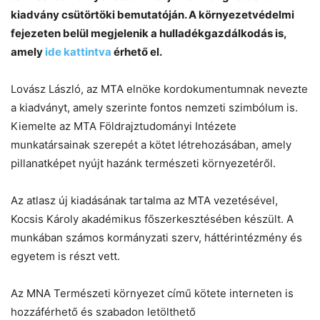
kiadvány csütörtöki bemutatóján. A környezetvédelmi
fejezeten belül megjelenik a hulladékgazdálkodás is,
amely
ide kattintva
érhető el.
Lovász László, az MTA elnöke kordokumentumnak nevezte
a kiadványt, amely szerinte fontos nemzeti szimbólum is.
Kiemelte az MTA Földrajztudományi Intézete
Chat
Close
Mr wAIste
munkatársainak szerepét a kötet létrehozásában, amely
pillanatképet nyújt hazánk természeti környezetéről.
Helló! Miben segíthetek ma?
Az atlasz új kiadásának tartalma az MTA vezetésével,
Kocsis Károly akadémikus főszerkesztésében készült. A
munkában számos kormányzati szerv, háttérintézmény és
egyetem is részt vett.
Az MNA Természeti környezet című kötete interneten is
hozzáférhető és szabadon letölthető