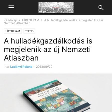
Kezdőlap
HÍRFOLYAM
A hulladékgazdálkodás is megjelenik az új
Nemzeti Atlaszban
HÍRFOLYAM
TREND
A hulladékgazdálkodás is
megjelenik az új Nemzeti
Atlaszban
Írta:
Ladányi Roland
-
2018/09/29