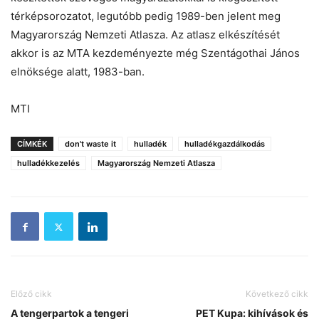
térképsorozatot, legutóbb pedig 1989-ben jelent meg
Magyarország Nemzeti Atlasza. Az atlasz elkészítését
akkor is az MTA kezdeményezte még Szentágothai János
elnöksége alatt, 1983-ban.
MTI
CÍMKÉK
don't waste it
hulladék
hulladékgazdálkodás
hulladékkezelés
Magyarország Nemzeti Atlasza
Előző cikk
Következő cikk
A tengerpartok a tengeri
PET Kupa: kihívások és