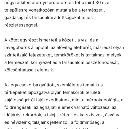
négyzetkilométernyi területére és több mint 30 ezer
településre vonatkozóan mutatja be a természeti,
gazdasági és társadalmi adottságokat teljes
részletességgel.
A kötet egyrészt ismerteti a kőzet-, a víz- és a
levegőburok állapotát, az élővilág életterét, másrészt olyan
szintetizáló fejezeteket, témaköröket is tartalmaz, melyek
a természeti környezet és a társadalom összefonódását,
kölcsönhatásait elemzik.
Az egy csokorba gyűjtött, szemléletes tematikus
térképeket lapozgatva olyan témakörök területi
sajátosságairól tájékozódhatunk, mint a mérnökgeológia, a
földrengések, az éghajlati elemek várható változása, az
időjárási rekordok, a talaj-, réteg- és karsztvizek, ásvány-
és hévizeink, talajaink jellemzői, a földminőség, a