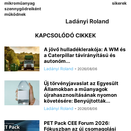
mikroműanyag
sikerek
szennygödreiként
működnek
Ladányi Roland
KAPCSOLÓDÓ CIKKEK
A jövő hulladéklerakója: A WM és
a Caterpillar távirányítású és
autonóm...
Ladányi Roland
-
2026/08/06
Új törvényjavaslat az Egyesült
Államokban a műanyagok
újrahasznosításának nyomon
követésére: Benyújtották...
Ladányi Roland
-
2026/08/06
PET Pack CEE Forum 2026:
Fókuszban az új csomagolási