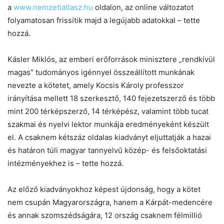
a
www.nemzetiatlasz.hu
oldalon, az online változatot
folyamatosan frissítik majd a legújabb adatokkal – tette
hozzá.
Kásler Miklós, az emberi erőforrások minisztere „rendkívül
magas” tudományos igénnyel összeállított munkának
nevezte a kötetet, amely Kocsis Károly professzor
irányítása mellett 18 szerkesztő, 140 fejezetszerző és több
mint 200 térképszerző, 14 térképész, valamint több tucat
szakmai és nyelvi lektor munkája eredményeként készült
el. A csaknem kétszáz oldalas kiadványt eljuttatják a hazai
és határon túli magyar tannyelvű közép- és felsőoktatási
intézményekhez is – tette hozzá.
Az előző kiadványokhoz képest újdonság, hogy a kötet
nem csupán Magyarországra, hanem a Kárpát-medencére
és annak szomszédságára, 12 ország csaknem félmillió