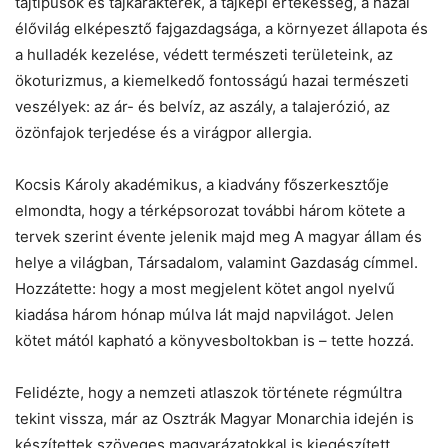
tájtípusok és tájkarakterek, a tájképi értékesség, a hazai
élővilág elképesztő fajgazdagsága, a környezet állapota és
a hulladék kezelése, védett természeti területeink, az
ökoturizmus, a kiemelkedő fontosságú hazai természeti
veszélyek: az ár- és belvíz, az aszály, a talajerózió, az
özönfajok terjedése és a virágpor allergia.
Kocsis Károly akadémikus, a kiadvány főszerkesztője
elmondta, hogy a térképsorozat további három kötete a
tervek szerint évente jelenik majd meg A magyar állam és
helye a világban, Társadalom, valamint Gazdaság címmel.
Hozzátette: hogy a most megjelent kötet angol nyelvű
kiadása három hónap múlva lát majd napvilágot. Jelen
kötet mától kapható a könyvesboltokban is – tette hozzá.
Felidézte, hogy a nemzeti atlaszok története régmúltra
tekint vissza, már az Osztrák Magyar Monarchia idején is
készítettek szöveges magyarázatokkal is kiegészített