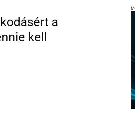
M
kodásért a
nnie kell