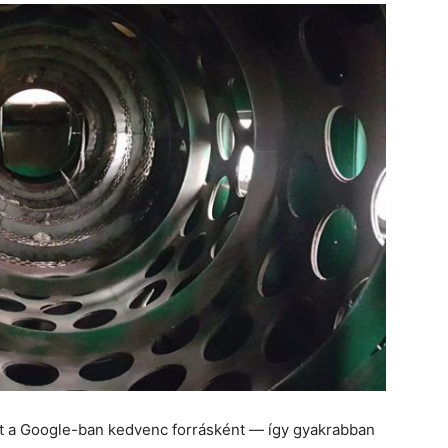
et a Google-ban kedvenc forrásként — így gyakrabban