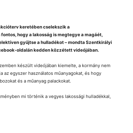
kcióterv keretében cselekszik a
 fontos, hogy a lakosság is megtegye a magáét,
lektíven gyűjtse a hulladékot – mondta Szentkirályi
cebook-oldalán kedden közzétett videójában.
 üzemben készült videójában kiemelte, a kormány nem
iltja az egyszer használatos műanyagokat, és hogy
obozokat és a műanyag palackokat.
tményben mi történik a vegyes lakossági hulladékkal,