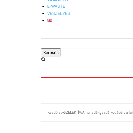
E-WASTE
VESZÉLYES
Keresés
Kezdőlap
SZELEKTÍV
A hulladékgazdálkodásért a lak