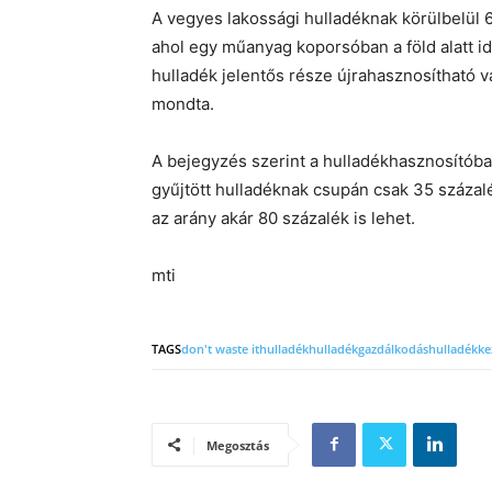
A vegyes lakossági hulladéknak körülbelül 
ahol egy műanyag koporsóban a föld alatt idő
hulladék jelentős része újrahasznosítható v
mondta.
A bejegyzés szerint a hulladékhasznosítóban
gyűjtött hulladéknak csupán csak 35 százalé
az arány akár 80 százalék is lehet.
mti
TAGS
don't waste it
hulladék
hulladékgazdálkodás
hulladékke
Megosztás