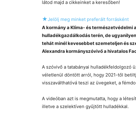
látod majd a cikkeinket a keresőben!
★
Jelölj meg minket preferált forrásként
A kormány a Klíma- és természetvédelmi a
hulladékgazdálkodás terén, de ugyanilyen
tehát minél kevesebbet szemeteljen és sze
Alexandra kormányszóvivő a hivatalos Fa
A szóvivő a tatabányai hulladékfeldolgozó
véletlenül döntött arról, hogy 2021-től bet
visszaválthatóvá teszi az üvegeket, a fémd
A videóban azt is megmutatta, hogy a létesí
illetve a szelektíven gyűjtött hulladékkal.