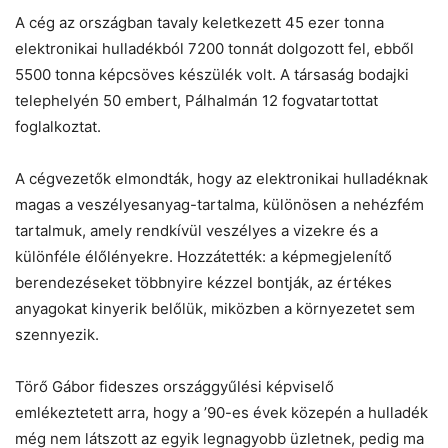
A cég az országban tavaly keletkezett 45 ezer tonna
elektronikai hulladékból 7200 tonnát dolgozott fel, ebből
5500 tonna képcsöves készülék volt. A társaság bodajki
telephelyén 50 embert, Pálhalmán 12 fogvatartottat
foglalkoztat.
A cégvezetők elmondták, hogy az elektronikai hulladéknak
magas a veszélyesanyag-tartalma, különösen a nehézfém
tartalmuk, amely rendkívül veszélyes a vizekre és a
különféle élőlényekre. Hozzátették: a képmegjelenítő
berendezéseket többnyire kézzel bontják, az értékes
anyagokat kinyerik belőlük, miközben a környezetet sem
szennyezik.
Törő Gábor fideszes országgyűlési képviselő
emlékeztetett arra, hogy a ’90-es évek közepén a hulladék
még nem látszott az egyik legnagyobb üzletnek, pedig ma