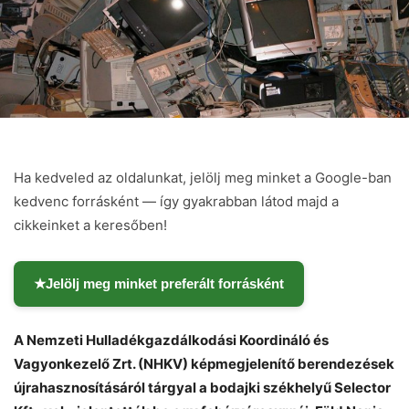
Ha kedveled az oldalunkat, jelölj meg minket a Google-ban
kedvenc forrásként — így gyakrabban látod majd a
cikkeinket a keresőben!
★
Jelölj meg minket preferált forrásként
A Nemzeti Hulladékgazdálkodási Koordináló és
Vagyonkezelő Zrt. (NHKV) képmegjelenítő berendezések
újrahasznosításáról tárgyal a bodajki székhelyű Selector