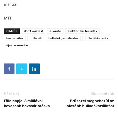
már az.
MTI
CÍMKÉK
don't waste it
e-waste
elektronikai hulladék
hasznosítás
hulladék
hulladékgazdálkodás
hulladékkezelés
újrahasznosítás
Előző cikk
Következő cikk
Föld napja: 3 millióval
Brüsszel megnehezíti az
kevesebb bevásárlótáska
olcsóbb hulladékszállítást