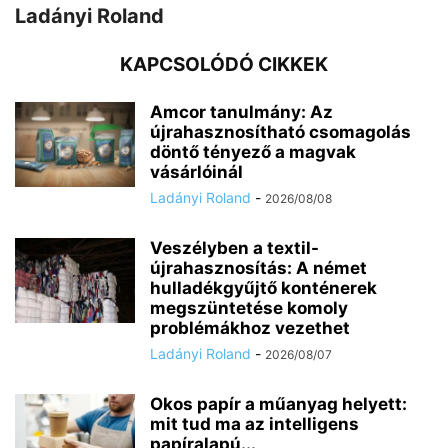
Ladányi Roland
KAPCSOLÓDÓ CIKKEK
Amcor tanulmány: Az
újrahasznosítható csomagolás
döntő tényező a magvak
vásárlóinál
Ladányi Roland
-
2026/08/08
Veszélyben a textil-
újrahasznosítás: A német
hulladékgyűjtő konténerek
megszüntetése komoly
problémákhoz vezethet
Ladányi Roland
-
2026/08/07
Okos papír a műanyag helyett:
mit tud ma az intelligens
papíralapú...