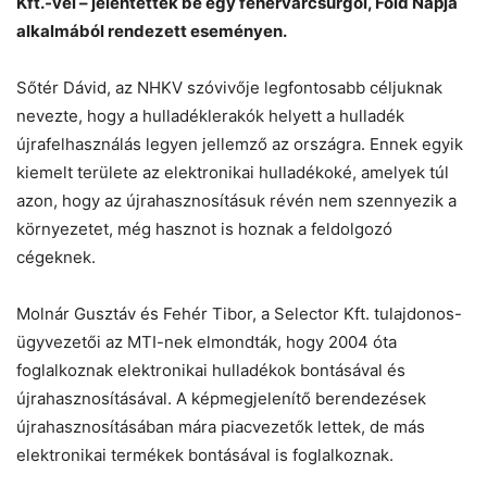
Kft.-vel – jelentették be egy fehérvárcsurgói, Föld Napja
Chat
Close
Mr wAIste
alkalmából rendezett eseményen.
Helló! Miben segíthetek ma?
Sőtér Dávid, az NHKV szóvivője legfontosabb céljuknak
nevezte, hogy a hulladéklerakók helyett a hulladék
újrafelhasználás legyen jellemző az országra. Ennek egyik
kiemelt területe az elektronikai hulladékoké, amelyek túl
azon, hogy az újrahasznosításuk révén nem szennyezik a
környezetet, még hasznot is hoznak a feldolgozó
cégeknek.
Molnár Gusztáv és Fehér Tibor, a Selector Kft. tulajdonos-
ügyvezetői az MTI-nek elmondták, hogy 2004 óta
foglalkoznak elektronikai hulladékok bontásával és
újrahasznosításával. A képmegjelenítő berendezések
újrahasznosításában mára piacvezetők lettek, de más
elektronikai termékek bontásával is foglalkoznak.