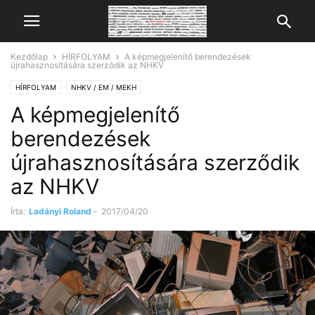
Kezdőlap
HÍRFOLYAM
A képmegjelenítő berendezések
újrahasznosítására szerződik az NHKV
HÍRFOLYAM
NHKV / EM / MEKH
A képmegjelenítő
berendezések
újrahasznosítására szerződik
az NHKV
Írta:
Ladányi Roland
-
2017/04/20