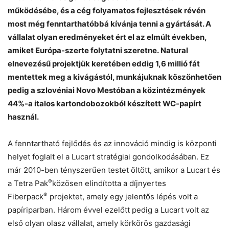
működésébe, és a cég folyamatos fejlesztések révén
most még fenntarthatóbbá kívánja tenni a gyártását. A
vállalat olyan eredményeket ért el az elmúlt években,
amiket Európa-szerte folytatni szeretne.
Natural
elnevezésű projektjük keretében eddig 1,6 millió fát
mentettek meg a kivágástól, munkájuknak köszönhetően
pedig a szlovéniai Novo Mestóban a közintézmények
44%-a italos kartondobozokból készített WC-papírt
Chat
Close
Mr wAIste
használ.
Helló! Miben segíthetek ma?
A fenntartható fejlődés és az innováció mindig is központi
helyet foglalt el a Lucart stratégiai gondolkodásában. Ez
már 2010-ben tényszerűen testet öltött, amikor a Lucart és
®
a Tetra Pak
közösen elindította a díjnyertes
®
Fiberpack
projektet, amely egy jelentős lépés volt a
papíriparban. Három évvel ezelőtt pedig a Lucart volt az
első olyan olasz vállalat, amely körkörös gazdasági