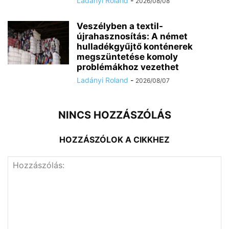
Ladányi Roland
-
2026/08/08
Veszélyben a textil-
újrahasznosítás: A német
hulladékgyűjtő konténerek
megszüntetése komoly
problémákhoz vezethet
Ladányi Roland
-
2026/08/07
NINCS HOZZÁSZÓLÁS
HOZZÁSZÓLOK A CIKKHEZ