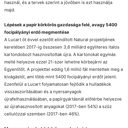
használ, és a tervek szerint a jövőben is ezt használja
majd.
Lépések a papír körkörös gazdasága felé, avagy 5400
focipályányi erdő megmentése
A Lucart öt évvel ezelőtt elindított Natural projektjének
keretében 2017-ig összesen 3,6 milliárd egyliteres italos
kartondobozt hasznosítottak újra. A kartonokat egymás
mellé helyezve ezzel 21-szer lehetne körbejárni az
Egyenlítőt. A projekttel eddig 1,6 millió fát mentettek meg a
kivágástól, ami több mint 5400 focipályányi erdőt jelent.
Ezenfelül a Lucart folyamatosan fejlődik a hulladékok
visszaszorításában és a nyersanyagok
újrafelhasználásában, a papírgyártásnál előtérbe helyezve
az újrahasznosított anyagokat (2017-ben 54%) a szűz
cellulózzal szemben (2017-ben 46%).