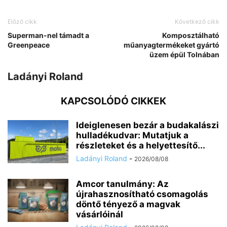
Előző cikk
Következő cikk
Superman-nel támadt a
Komposztálható
Greenpeace
műanyagtermékeket gyártó
üzem épül Tolnában
Ladányi Roland
KAPCSOLÓDÓ CIKKEK
Ideiglenesen bezár a budakalászi
hulladékudvar: Mutatjuk a
részleteket és a helyettesítő...
Ladányi Roland
-
2026/08/08
Amcor tanulmány: Az
újrahasznosítható csomagolás
döntő tényező a magvak
vásárlóinál