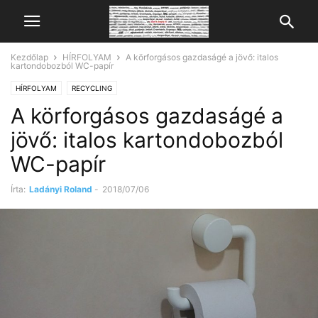
Kezdőlap
HÍRFOLYAM
A körforgásos gazdaságé a jövő: italos
kartondobozból WC-papír
HÍRFOLYAM
RECYCLING
A körforgásos gazdaságé a
jövő: italos kartondobozból
WC-papír
Írta:
Ladányi Roland
-
2018/07/06