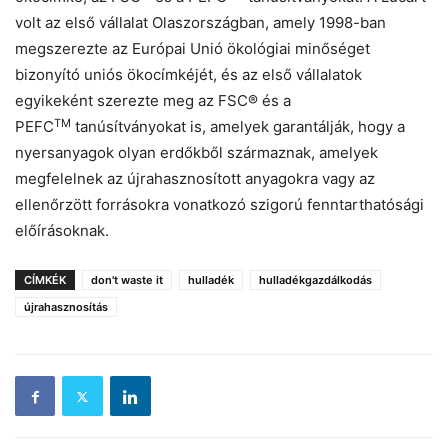
volt az első vállalat Olaszországban, amely 1998-ban
megszerezte az Európai Unió ökológiai minőséget
bizonyító uniós ökocímkéjét, és az első vállalatok
egyikeként szerezte meg az FSC® és a
TM
PEFC
tanúsítványokat is, amelyek garantálják, hogy a
nyersanyagok olyan erdőkből származnak, amelyek
megfelelnek az újrahasznosított anyagokra vagy az
ellenőrzött forrásokra vonatkozó szigorú fenntarthatósági
előírásoknak.
CÍMKÉK
don't waste it
hulladék
hulladékgazdálkodás
újrahasznosítás