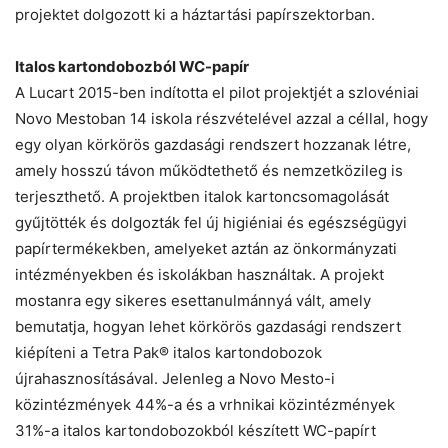
projektet dolgozott ki a háztartási papírszektorban.
Italos kartondobozból WC-papír
A Lucart 2015-ben indította el pilot projektjét a szlovéniai
Novo Mestoban 14 iskola részvételével azzal a céllal, hogy
egy olyan körkörös gazdasági rendszert hozzanak létre,
amely hosszú távon működtethető és nemzetközileg is
terjeszthető. A projektben italok kartoncsomagolását
gyűjtötték és dolgozták fel új higiéniai és egészségügyi
papírtermékekben, amelyeket aztán az önkormányzati
intézményekben és iskolákban használtak. A projekt
mostanra egy sikeres esettanulmánnyá vált, amely
bemutatja, hogyan lehet körkörös gazdasági rendszert
kiépíteni a Tetra Pak® italos kartondobozok
újrahasznosításával. Jelenleg a Novo Mesto-i
közintézmények 44%-a és a vrhnikai közintézmények
31%-a italos kartondobozokból készített WC-papírt