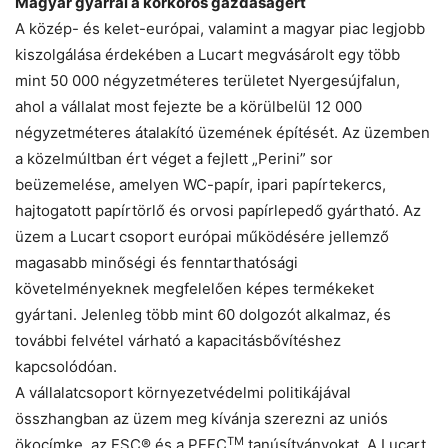
Magyar gyárral a körkörös gazdaságért
A közép- és kelet-európai, valamint a magyar piac legjobb
kiszolgálása érdekében a Lucart megvásárolt egy több
mint 50 000 négyzetméteres területet Nyergesújfalun,
ahol a vállalat most fejezte be a körülbelül 12 000
négyzetméteres átalakító üzemének építését. Az üzemben
a közelmúltban ért véget a fejlett „Perini” sor
beüzemelése, amelyen WC-papír, ipari papírtekercs,
hajtogatott papírtörlő és orvosi papírlepedő gyártható. Az
üzem a Lucart csoport európai működésére jellemző
magasabb minőségi és fenntarthatósági
követelményeknek megfelelően képes termékeket
gyártani. Jelenleg több mint 60 dolgozót alkalmaz, és
további felvétel várható a kapacitásbővítéshez
kapcsolódóan.
A vállalatcsoport környezetvédelmi politikájával
összhangban az üzem meg kívánja szerezni az uniós
TM
ökocímke, az FSC® és a PEFC
tanúsítványokat. A Lucart