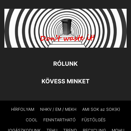
RÓLUNK
KÖVESS MINKET
HÍRFOLYAM
NHKV / EM / MEKH
AMI SOK az SOK(K)
COOL
FENNTARTHATÓ
FÜSTÖLGÉS
JOGÁSZKODUNK
TEHU
TREND
RECYCLING
MOHU