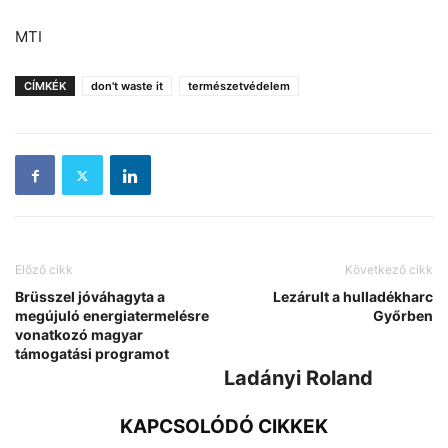
MTI
CÍMKÉK
don't waste it
természetvédelem
Előző cikk
Következő cikk
Brüsszel jóváhagyta a
Lezárult a hulladékharc
megújuló energiatermelésre
Győrben
vonatkozó magyar
támogatási programot
Ladányi Roland
KAPCSOLÓDÓ CIKKEK