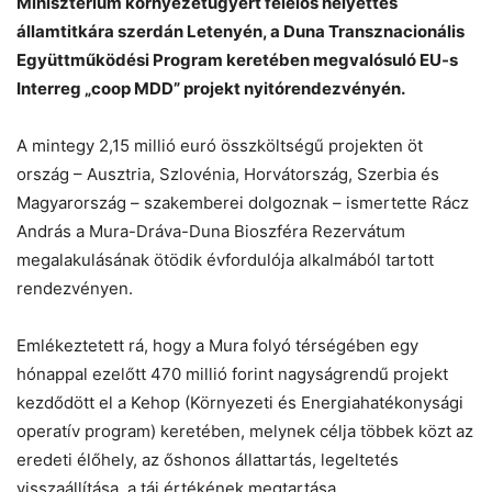
Minisztérium környezetügyért felelős helyettes
államtitkára szerdán Letenyén, a Duna Transznacionális
Együttműködési Program keretében megvalósuló EU-s
Chat
Close
Mr wAIste
Interreg „coop MDD” projekt nyitórendezvényén.
A mintegy 2,15 millió euró összköltségű projekten öt
Helló! Miben segíthetek ma?
ország – Ausztria, Szlovénia, Horvátország, Szerbia és
Magyarország – szakemberei dolgoznak – ismertette Rácz
András a Mura-Dráva-Duna Bioszféra Rezervátum
megalakulásának ötödik évfordulója alkalmából tartott
rendezvényen.
Emlékeztetett rá, hogy a Mura folyó térségében egy
hónappal ezelőtt 470 millió forint nagyságrendű projekt
kezdődött el a Kehop (Környezeti és Energiahatékonysági
operatív program) keretében, melynek célja többek közt az
eredeti élőhely, az őshonos állattartás, legeltetés
visszaállítása, a táj értékének megtartása.