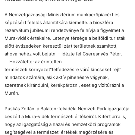
A Nemzetgazdasági Minisztérium munkaerőpiacért és
képzésért felelős államtitkára kiemelte: a bioszféra
rezervátum jubileumi rendezvénye felhívja a figyelmet a
Mura-vidék értékeire. Letenye térsége a belföldi turisták
előtt évtizedeken keresztül zárt területnek számított,
ahova nehéz volt bejutni – idézte fel Cseresnyés Péter.
Hozzátette: az érintetlen
természeti környezet”felfedezésre váró kincseket rejt”
mindazok számára, akik aktív pihenésre vágynak,
szeretnek kirándulni, kerékpározni, esetleg vízitúrázni a
Murán.
Puskás Zoltán, a Balaton-felvidéki Nemzeti Park igazgatója
beszélt a Mura-vidék természeti értékeiről. Kitért arra is,
hogy az igazgatóság a hazai és nemzetközi programok
segítségével a természeti értékek megőrzésére és