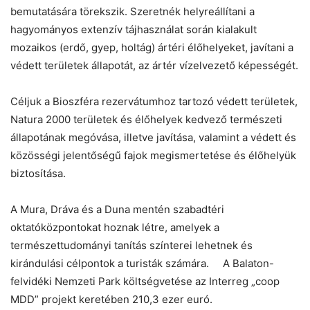
bemutatására törekszik. Szeretnék helyreállítani a
hagyományos extenzív tájhasználat során kialakult
mozaikos (erdő, gyep, holtág) ártéri élőhelyeket, javítani a
védett területek állapotát, az ártér vízelvezető képességét.
Céljuk a Bioszféra rezervátumhoz tartozó védett területek,
Natura 2000 területek és élőhelyek kedvező természeti
állapotának megóvása, illetve javítása, valamint a védett és
közösségi jelentőségű fajok megismertetése és élőhelyük
biztosítása.
A Mura, Dráva és a Duna mentén szabadtéri
oktatóközpontokat hoznak létre, amelyek a
természettudományi tanítás színterei lehetnek és
kirándulási célpontok a turisták számára. A Balaton-
felvidéki Nemzeti Park költségvetése az Interreg „coop
MDD” projekt keretében 210,3 ezer euró.