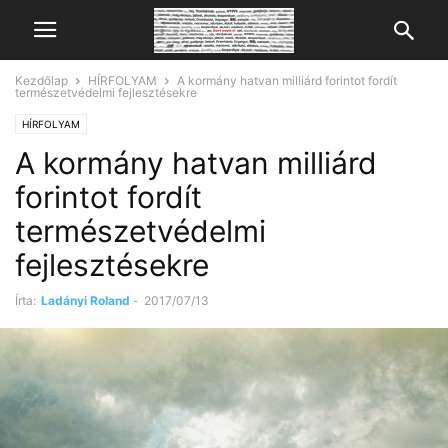
Kezdőlap
HÍRFOLYAM
A kormány hatvan milliárd forintot fordít
természetvédelmi fejlesztésekre
HÍRFOLYAM
A kormány hatvan milliárd
forintot fordít
természetvédelmi
fejlesztésekre
Írta:
Ladányi Roland
-
2017/07/13