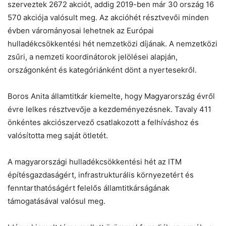
szerveztek 2672 akciót, addig 2019-ben már 30 ország 16
570 akciója valósult meg. Az akcióhét résztvevői minden
évben várományosai lehetnek az Európai
hulladékcsökkentési hét nemzetközi díjának. A nemzetközi
zsűri, a nemzeti koordinátorok jelölései alapján,
országonként és kategóriánként dönt a nyertesekről.
Boros Anita államtitkár kiemelte, hogy Magyarország évről
évre lelkes résztvevője a kezdeményezésnek. Tavaly 411
önkéntes akciószervező csatlakozott a felhíváshoz és
valósította meg saját ötletét.
A magyarországi hulladékcsökkentési hét az ITM
építésgazdaságért, infrastrukturális környezetért és
fenntarthatóságért felelős államtitkárságának
támogatásával valósul meg.