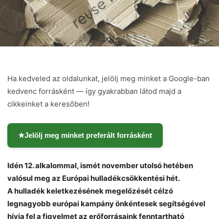
Ha kedveled az oldalunkat, jelölj meg minket a Google-ban
kedvenc forrásként — így gyakrabban látod majd a
cikkeinket a keresőben!
★
Jelölj meg minket preferált forrásként
Idén 12. alkalommal, ismét november utolsó hetében
valósul meg az Európai hulladékcsökkentési hét.
A hulladék keletkezésének megelőzését célzó
legnagyobb európai kampány önkéntesek segítségével
hívja fel a figyelmet az erőforrásaink fenntartható