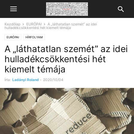
Kezdőlap
EURÓPAI
A „láthatatlan szemét” az idei
hulladékcsökkentési hét kiemelt témája
EURÓPAI
HÍRFOLYAM
A „láthatatlan szemét” az idei
hulladékcsökkentési hét
kiemelt témája
Írta:
Ladányi Roland
-
2020/10/04