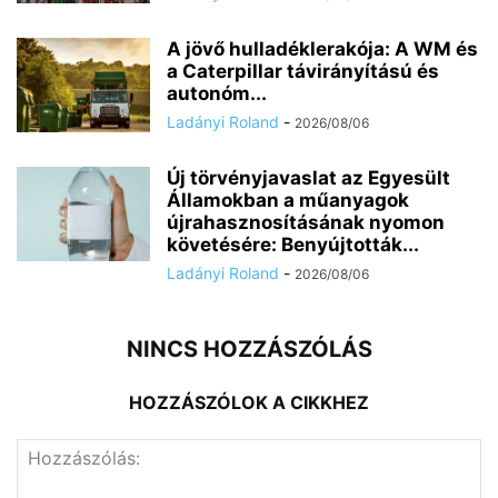
A jövő hulladéklerakója: A WM és
a Caterpillar távirányítású és
autonóm...
Ladányi Roland
-
2026/08/06
Új törvényjavaslat az Egyesült
Államokban a műanyagok
újrahasznosításának nyomon
követésére: Benyújtották...
Ladányi Roland
-
2026/08/06
NINCS HOZZÁSZÓLÁS
HOZZÁSZÓLOK A CIKKHEZ