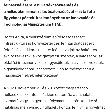
felhasználására, a hulladékcsökkentés és
a hulladékminimalizálás ösztönzésével – hívta fel a
figyelmet pénteki közleményében az Innovációs és
Technológiai Minisztérium (ITM).
Chat
Close
Mr wAIste
Boros Anita, a minisztérium építésgazdaságért,
infrastrukturális környezetért és fenntarthatóságért
felelős államtitkára közölte: idén is várják az önkéntes
Helló! Miben segíthetek ma?
akciószervezők, a közigazgatási szervek, a hatóságok, az
oktatási intézmények, az egyesületek, a civil szervezetek,
a gazdálkodó/ipari szervezetek, és természetesen a
magánszemélyek jelentkezését.
A 2020. november 21. és 29. között megtartandó
hulladékcsökkentési hét kiemelt témája a „láthatatlan
szemét”, vagyis a gyártási folyamatok során keletkező
hatalmas mennyiségű hulladék. Fontos felhívni a figyelmet