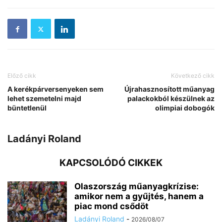
Előző cikk
Következő cikk
A kerékpárversenyeken sem
Újrahasznosított műanyag
lehet szemetelni majd
palackokból készülnek az
büntetlenül
olimpiai dobogók
Ladányi Roland
KAPCSOLÓDÓ CIKKEK
Olaszország műanyagkrízise:
amikor nem a gyűjtés, hanem a
piac mond csődöt
Ladányi Roland
-
2026/08/07