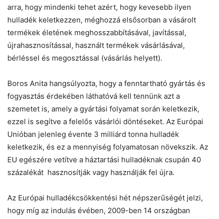
arra, hogy mindenki tehet azért, hogy kevesebb ilyen
hulladék keletkezzen, méghozzá elsősorban a vásárolt
termékek életének meghosszabbításával, javítással,
újrahasznosítással, használt termékek vásárlásával,
bérléssel és megosztással (vásárlás helyett).
Boros Anita hangsúlyozta, hogy a fenntartható gyártás és
fogyasztás érdekében láthatóvá kell tennünk azt a
szemetet is, amely a gyártási folyamat során keletkezik,
ezzel is segítve a felelős vásárlói döntéseket. Az Európai
Unióban jelenleg évente 3 milliárd tonna hulladék
keletkezik, és ez a mennyiség folyamatosan növekszik. Az
EU egészére vetítve a háztartási hulladéknak csupán 40
százalékát hasznosítják vagy használják fel újra.
Az Európai hulladékcsökkentési hét népszerűségét jelzi,
hogy míg az indulás évében, 2009-ben 14 országban