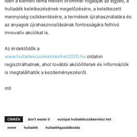
Idén a kiemelt téma mellett örömmel fogadják az egyéb, a
hulladék keletkezésének megelőzésére, a keletkezett
mennyiség csökkentésére, a termékek újrahasználatára és
az anyagok újrahasznosításának fontosságára felhívó
innovatív akciókat is.
Az érdeklődők a
www.hulladekcsokkentesihet2020.hu
oldalon
regisztrálhatnak, ahol további akcióötletek és információk
is megtalálhatók a kezdeményezésről.
mti
CÍMKÉK
don't waste it
európai hulladékcsökkentési hét
ewwr
hulladék
hulladékgazdálkodás