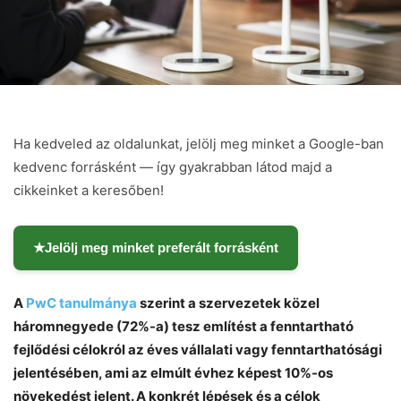
Ha kedveled az oldalunkat, jelölj meg minket a Google-ban
kedvenc forrásként — így gyakrabban látod majd a
cikkeinket a keresőben!
★
Jelölj meg minket preferált forrásként
A
PwC tanulmánya
szerint a szervezetek közel
háromnegyede (72%-a) tesz említést a fenntartható
fejlődési célokról az éves vállalati vagy fenntarthatósági
jelentésében, ami az elmúlt évhez képest 10%-os
növekedést jelent. A konkrét lépések és a célok