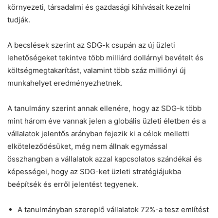
környezeti, társadalmi és gazdasági kihívásait kezelni
tudják.
A becslések szerint az SDG-k csupán az új üzleti
lehetőségeket tekintve több milliárd dollárnyi bevételt és
költségmegtakarítást, valamint több száz milliónyi új
munkahelyet eredményezhetnek.
A tanulmány szerint annak ellenére, hogy az SDG-k több
mint három éve vannak jelen a globális üzleti életben és a
vállalatok jelentős arányban fejezik ki a célok melletti
elköteleződésüket, még nem állnak egymással
összhangban a vállalatok azzal kapcsolatos szándékai és
képességei, hogy az SDG-ket üzleti stratégiájukba
beépítsék és erről jelentést tegyenek.
A tanulmányban szereplő vállalatok 72%-a tesz említést