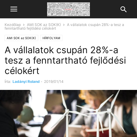
Kezdőlap
AMI SOK az SOK(K)
A vállalatok csupán 28%-a tesz a
fenntartható fejlődési célokért
AMI SOK az SOK(K)
HÍRFOLYAM
A vállalatok csupán 28%-a
tesz a fenntartható fejlődési
célokért
Írta:
Ladányi Roland
-
2019/01/14