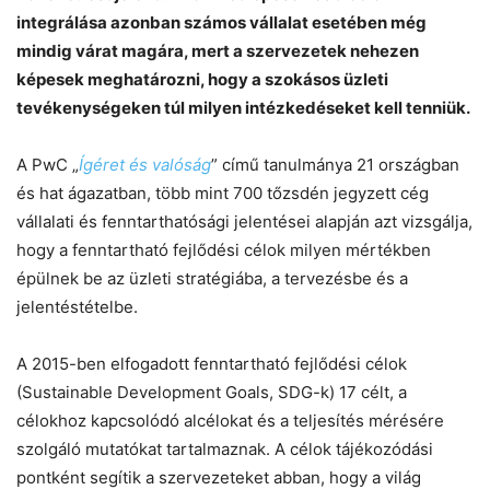
integrálása azonban számos vállalat esetében még
mindig várat magára, mert a szervezetek nehezen
képesek meghatározni, hogy a szokásos üzleti
tevékenységeken túl milyen intézkedéseket kell tenniük.
A PwC „
Ígéret és valóság
” című tanulmánya 21 országban
és hat ágazatban, több mint 700 tőzsdén jegyzett cég
vállalati és fenntarthatósági jelentései alapján azt vizsgálja,
hogy a fenntartható fejlődési célok milyen mértékben
épülnek be az üzleti stratégiába, a tervezésbe és a
jelentéstételbe.
Chat
Close
Mr wAIste
A 2015-ben elfogadott fenntartható fejlődési célok
Helló! Miben segíthetek ma?
(Sustainable Development Goals, SDG-k) 17 célt, a
célokhoz kapcsolódó alcélokat és a teljesítés mérésére
szolgáló mutatókat tartalmaznak. A célok tájékozódási
pontként segítik a szervezeteket abban, hogy a világ