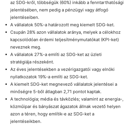
az SDG-kről, többségük (60%) inkább a fenntarthatósági
jelentésében, nem pedig a pénzügyi vagy átfogó
jelentéseiben.
A vállalatok 50%-a határozott meg kiemelt SDG-ket.
Csupán 28% azon vállalatok aránya, melyek a célokhoz
kapcsolódóan érdemi teljesítménymutatókat (KPI-ket)
neveznek meg.
A vállalatok 27%-a említi az SDG-ket az üzleti
stratégiája részeként.
Az éves jelentésekben a vezérigazgatói vagy elnöki
nyilatkozatok 19%-a említi az SDG-ket.
A kiemelt SDG-ket megnevező vállalatok jelentései a
minőségre 5-ből átlagban 2,71 pontot kaptak.
A technológia; média és távközlés; valamint az energia-,
közműipar és bányászat ágazatok állnak vezető helyen
azon a téren, hogy említik-e az SDG-ket a
jelentéseikben.