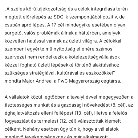
„A széles körű tájékozottság és a célok integrálása terén
megtett előrelépés az SDG-k szempontjából pozitív, de
csupán apró lépés. A 17 cél mindegyike esetében olyan
sürgető, valós problémák állnak a háttérben, amelyek
közvetlen hatással vannak az üzleti világra. A célokkal
szembeni egyértelmű nyitottság ellenére számos
szervezet nem rendelkezik a kötelezettségvállalások
kézzel fogható üzleti lépésekké történő alakításához
szükséges stratégiával, kultúrával és eszközökkel” –
mondta Major Andrea, a PwC Magyarország cégtársa.
A vállalatok közül legtöbben a tavalyi évvel megegyezően a
tisztességes munkát és a gazdasági növekedést (8. cél), az
éghajlatváltozás elleni fellépést (13. cél), illetve a felelős
fogyasztást és termelést (12. cél) választották kiemelt
célként. Néhány esetben úgy tűnik, hogy a vállalatok
meglévő tevékenységeknek és már alkalmazott