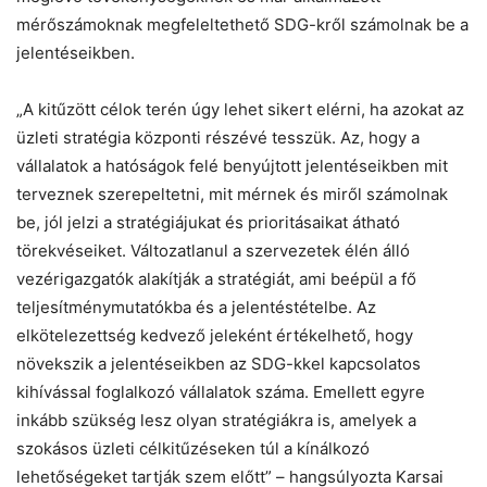
mérőszámoknak megfeleltethető SDG-kről számolnak be a
jelentéseikben.
„A kitűzött célok terén úgy lehet sikert elérni, ha azokat az
üzleti stratégia központi részévé tesszük. Az, hogy a
vállalatok a hatóságok felé benyújtott jelentéseikben mit
terveznek szerepeltetni, mit mérnek és miről számolnak
be, jól jelzi a stratégiájukat és prioritásaikat átható
törekvéseiket. Változatlanul a szervezetek élén álló
vezérigazgatók alakítják a stratégiát, ami beépül a fő
teljesítménymutatókba és a jelentéstételbe. Az
elkötelezettség kedvező jeleként értékelhető, hogy
növekszik a jelentéseikben az SDG-kkel kapcsolatos
kihívással foglalkozó vállalatok száma. Emellett egyre
inkább szükség lesz olyan stratégiákra is, amelyek a
szokásos üzleti célkitűzéseken túl a kínálkozó
lehetőségeket tartják szem előtt” – hangsúlyozta Karsai