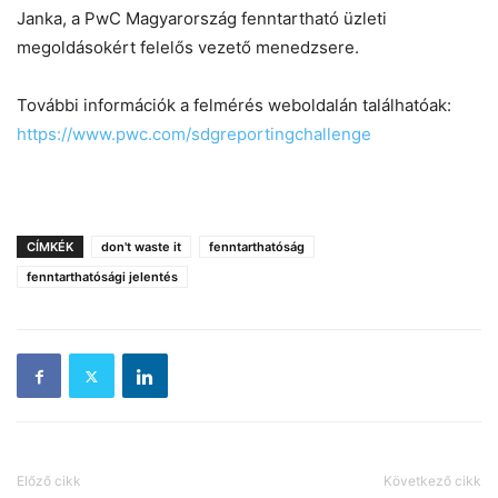
Janka, a PwC Magyarország fenntartható üzleti
megoldásokért felelős vezető menedzsere.
További információk a felmérés weboldalán találhatóak:
https://www.pwc.com/sdgreportingchallenge
CÍMKÉK
don't waste it
fenntarthatóság
fenntarthatósági jelentés
Előző cikk
Következő cikk