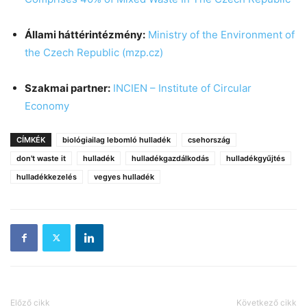
Állami háttérintézmény:
Ministry of the Environment of
the Czech Republic (mzp.cz)
Szakmai partner:
INCIEN – Institute of Circular
Economy
CÍMKÉK
biológiailag lebomló hulladék
csehország
don't waste it
hulladék
hulladékgazdálkodás
hulladékgyűjtés
hulladékkezelés
vegyes hulladék
Előző cikk
Következő cikk