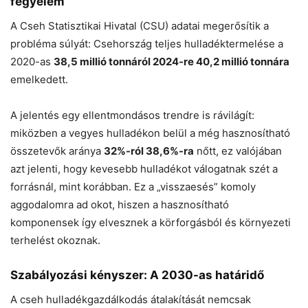
fegyelem
A Cseh Statisztikai Hivatal (CSU) adatai megerősítik a
probléma súlyát: Csehország teljes hulladéktermelése a
2020-as
38,5 millió tonnáról 2024-re 40,2 millió tonnára
emelkedett.
A jelentés egy ellentmondásos trendre is rávilágít:
miközben a vegyes hulladékon belül a még hasznosítható
összetevők aránya
32%-ról 38,6%-ra
nőtt, ez valójában
azt jelenti, hogy kevesebb hulladékot válogatnak szét a
forrásnál, mint korábban. Ez a „visszaesés” komoly
aggodalomra ad okot, hiszen a hasznosítható
komponensek így elvesznek a körforgásból és környezeti
terhelést okoznak.
Szabályozási kényszer: A 2030-as határidő
A cseh hulladékgazdálkodás átalakítását nemcsak