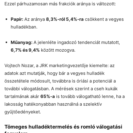
Ezzel párhuzamosan más frakciók aránya is változott:
Papír:
Az aránya
8,3%-ról 5,4%-ra
csökkent a vegyes
hulladékban.
Műanyag:
A jelenléte ingadozó tendenciát mutatott,
6,7% és 9,4%
között mozogva.
Vojtech Nozar, a JRK marketingvezetője kiemelte: az
adatok azt mutatják, hogy bár a vegyes hulladék
összetétele módosult, továbbra is óriási a potenciál a
további válogatásban. A mérések szerint a cseh kukák
tartalmának akár
65%-a
is tovább válogatható lenne, ha a
lakosság hatékonyabban használná a szelektív
gyűjtőedényeket.
Tömeges hulladéktermelés és romló válogatási