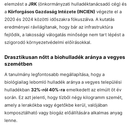
elemzést a
JRK
(önkormányzati hulladéktanácsadó cég) és
a
Körforgásos Gazdaság Intézete (INCIEN)
végezte el a
2020 és 2024 közötti időszakra fókuszálva. A kutatás
eredményei rávilágítanak, hogy bár az infrastruktúra
fejlődik, a lakossági válogatás minősége nem tart lépést a
szigorodó környezetvédelmi előírásokkal.
Drasztikusan nőtt a biohulladék aránya a vegyes
szemétben
A tanulmány legfontosabb megállapítása, hogy a
biológiailag lebomló hulladék aránya a vegyes települési
hulladékban
32%-ról 40%-ra
emelkedett az elmúlt öt év
során. Ez azt jelenti, hogy tízből négy kilogramm szemét,
amely a lerakókba vagy égetőkbe kerül, valójában
komposztálható vagy biogáz előállítására alkalmas anyag
lenne.