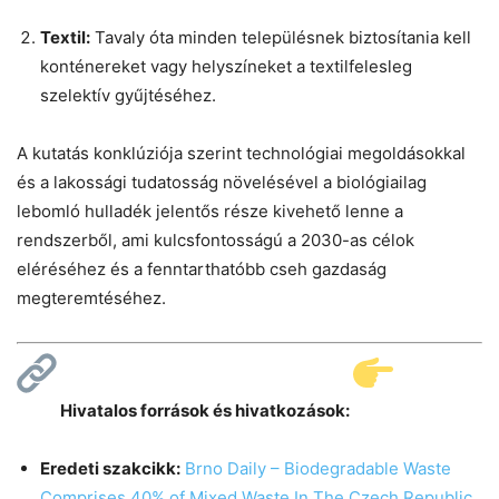
Textil:
Tavaly óta minden településnek biztosítania kell
konténereket vagy helyszíneket a textilfelesleg
szelektív gyűjtéséhez.
A kutatás konklúziója szerint technológiai megoldásokkal
és a lakossági tudatosság növelésével a biológiailag
lebomló hulladék jelentős része kivehető lenne a
rendszerből, ami kulcsfontosságú a 2030-as célok
eléréséhez és a fenntarthatóbb cseh gazdaság
megteremtéséhez.
Hivatalos források és hivatkozások:
Eredeti szakcikk:
Brno Daily – Biodegradable Waste
Comprises 40% of Mixed Waste In The Czech Republic