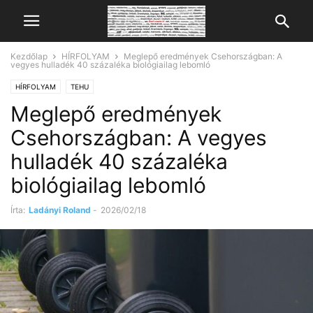
Kezdőlap
HÍRFOLYAM
Meglepő eredmények Csehországban: A
vegyes hulladék 40 százaléka biológiailag lebomló
HÍRFOLYAM
TEHU
Meglepő eredmények
Csehországban: A vegyes
hulladék 40 százaléka
biológiailag lebomló
Írta:
Ladányi Roland
-
2026/02/18