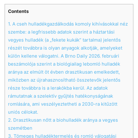
Contents
1.
A cseh hulladékgazdálkodás komoly kihívásokkal néz
szembe: a legfrissebb adatok szerint a háztartási
vegyes hulladék (a „fekete kukák” tartalma) jelentős
részét továbbra is olyan anyagok alkotják, amelyeket
külön kellene válogatni. A Brno Daily 2026. februári
beszámolója szerint a biológiailag lebomló hulladék
aránya az elmúlt öt évben drasztikusan emelkedett,
miközben az újrahasznosítható összetevők jelentős
része továbbra is a lerakókba kerül. Az adatok
rámutatnak a szelektív gyűjtés hatékonyságának
romlására, ami veszélyeztetheti a 2030-ra kitűzött
uniós célokat.
2.
Drasztikusan nőtt a biohulladék aránya a vegyes
szemétben
3.
Tömeges hulladéktermelés és romló válogatási