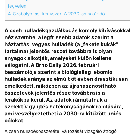
Chat
Close
Mr wAIste
fegyelem
4.
Szabályozási kényszer: A 2030-as határidő
Helló! Miben segíthetek ma?
A cseh hulladékgazdálkodás komoly kihívásokkal
néz szembe: a legfrissebb adatok szerint a
háztartási vegyes hulladék (a „fekete kukák”
tartalma) jelentős részét továbbra is olyan
anyagok alkotják, amelyeket külön kellene
válogatni. A Brno Daily 2026. februári
beszámolója szerint a biológiailag lebomló
hulladék aránya az elmúlt öt évben drasztikusan
emelkedett, miközben az újrahasznosítható
összetevők jelentős része továbbra is a
lerakókba kerül. Az adatok rámutatnak a
szelektív gyűjtés hatékonyságának romlására,
ami veszélyeztetheti a 2030-ra kitűzött uniós
célokat.
A cseh hulladékösszetétel változását vizsgáló átfogó