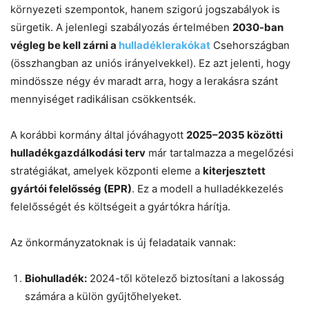
környezeti szempontok, hanem szigorú jogszabályok is
sürgetik. A jelenlegi szabályozás értelmében
2030-ban
végleg be kell zárni a
hulladéklerakókat
Csehországban
(összhangban az uniós irányelvekkel). Ez azt jelenti, hogy
mindössze négy év maradt arra, hogy a lerakásra szánt
mennyiséget radikálisan csökkentsék.
A korábbi kormány által jóváhagyott
2025–2035 közötti
hulladékgazdálkodási terv
már tartalmazza a megelőzési
stratégiákat, amelyek központi eleme a
kiterjesztett
gyártói felelősség (EPR)
. Ez a modell a hulladékkezelés
felelősségét és költségeit a gyártókra hárítja.
Az önkormányzatoknak is új feladataik vannak:
Biohulladék:
2024-től kötelező biztosítani a lakosság
számára a külön gyűjtőhelyeket.