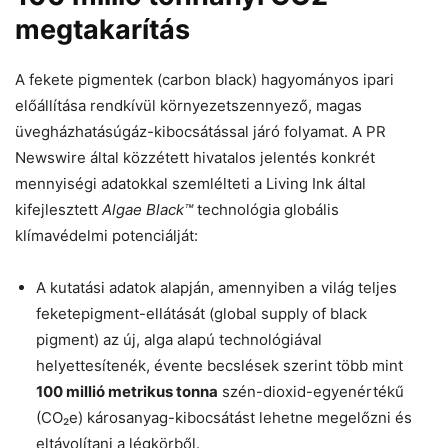
megtakarítás
A fekete pigmentek (carbon black) hagyományos ipari
előállítása rendkívül környezetszennyező, magas
üvegházhatásúgáz-kibocsátással járó folyamat. A PR
Newswire által közzétett hivatalos jelentés konkrét
mennyiségi adatokkal szemlélteti a Living Ink által
kifejlesztett
Algae Black™
technológia globális
klímavédelmi potenciálját:
A kutatási adatok alapján, amennyiben a világ teljes
feketepigment-ellátását (global supply of black
pigment) az új, alga alapú technológiával
helyettesítenék, évente becslések szerint több mint
100 millió metrikus tonna
szén-dioxid-egyenértékű
(CO₂e) károsanyag-kibocsátást lehetne megelőzni és
eltávolítani a légkörből.