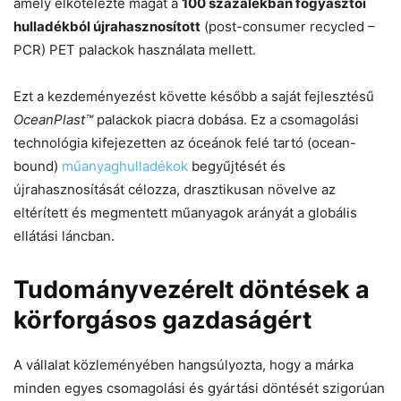
amely elkötelezte magát a
100 százalékban fogyasztói
hulladékból újrahasznosított
(post-consumer recycled –
PCR) PET palackok használata mellett.
Ezt a kezdeményezést követte később a saját fejlesztésű
OceanPlast™
palackok piacra dobása. Ez a csomagolási
technológia kifejezetten az óceánok felé tartó (ocean-
bound)
műanyaghulladékok
begyűjtését és
újrahasznosítását célozza, drasztikusan növelve az
eltérített és megmentett műanyagok arányát a globális
ellátási láncban.
Tudományvezérelt döntések a
körforgásos gazdaságért
A vállalat közleményében hangsúlyozta, hogy a márka
minden egyes csomagolási és gyártási döntését szigorúan