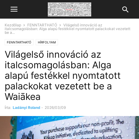
Kezdőlap
FENNTARTHATÓ
Világelső innováció az
italcsomagolásban: Alga alapú festékkel nyomtatott palackokat vezetett
be a...
FENNTARTHATÓ
HÍRFOLYAM
Világelső innováció az
italcsomagolásban: Alga
alapú festékkel nyomtatott
palackokat vezetett be a
Waiākea
Írta:
Ladányi Roland
-
2026/03/09