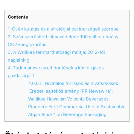
Contents
Helló! Miben segíthetek ma?
1.
Öt év kutatás és a stratégiai partnerségek szerepe
2.
Számszerűsített klímavédelem: 100 millió tonnányi
CO2-megtakarítás
3.
A Waiākea fenntarthatósági múltja: 2012-től
napjainkig
4.
Tudományvezérelt döntések a körforgásos
gazdaságért
4.0.0.1.
Hivatalos források és hivatkozások:
Eredeti sajtóközlemény (PR Newswire):
Waiākea Hawaiian Volcanic Beverages
Pioneers First Commercial Use of Sustainable
Algae Black™ on Beverage Packaging