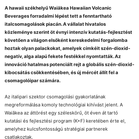
A hawaii székhelyű Waiākea Hawaiian Volcanic
Beverages forradalmi lépést tett a fenntartható
italcsomagolások piacán. A vállalat hivatalos
közleménye szerint öt évnyi intenzív kutatás-fejlesztést
követően a világon elsőként kereskedelmi forgalomba
hoztak olyan palackokat, amelyek címkéit szén-dioxid-
negatív, alga alapú fekete festékkel nyomtatták. Az
innováció hatalmas potenciált rejt a globális szén-dioxid-
kibocsátás csökkentésében, és új mércét állít fel a
csomagolóipar számára.
Az italipari szektor csomagolási gyakorlatának
megreformálása komoly technológiai kihívást jelent. A
Waiākea az áttörést egy széleskörű, öt éven át tartó
kutatási és fejlesztési program (K+F) keretében érte el,
amelyhez kulcsfontosságú stratégiai partnerek
csatlakoztak.
Chat
Close
Mr wAIste