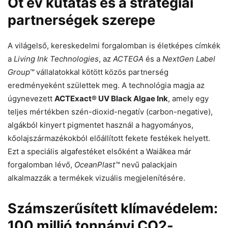
Öt év kutatás és a stratégiai
partnerségek szerepe
A világelső, kereskedelmi forgalomban is életképes címkék
a
Living Ink Technologies
, az
ACTEGA
és a
NextGen Label
Group™
vállalatokkal kötött közös partnerség
eredményeként születtek meg. A technológia magja az
úgynevezett
ACTExact® UV Black Algae Ink
, amely egy
teljes mértékben szén-dioxid-negatív (carbon-negative),
algákból kinyert pigmentet használ a hagyományos,
kőolajszármazékokból előállított fekete festékek helyett.
Ezt a speciális algafestéket elsőként a Waiākea már
forgalomban lévő,
OceanPlast™
nevű palackjain
alkalmazzák a termékek vizuális megjelenítésére.
Számszerűsített klímavédelem:
100 millió tonnányi CO2-