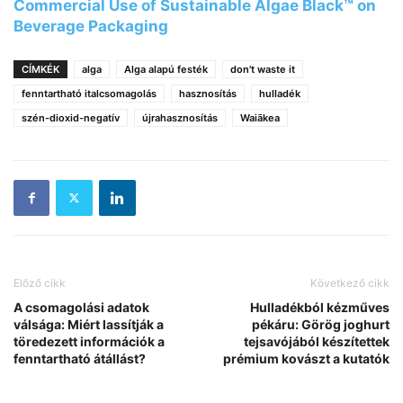
Commercial Use of Sustainable Algae Black™ on
Beverage Packaging
CÍMKÉK
alga
Alga alapú festék
don't waste it
fenntartható italcsomagolás
hasznosítás
hulladék
szén-dioxid-negatív
újrahasznosítás
Waiākea
Előző cikk
Következő cikk
A csomagolási adatok
Hulladékból kézműves
válsága: Miért lassítják a
pékáru: Görög joghurt
töredezett információk a
tejsavójából készítettek
fenntartható átállást?
prémium kovászt a kutatók