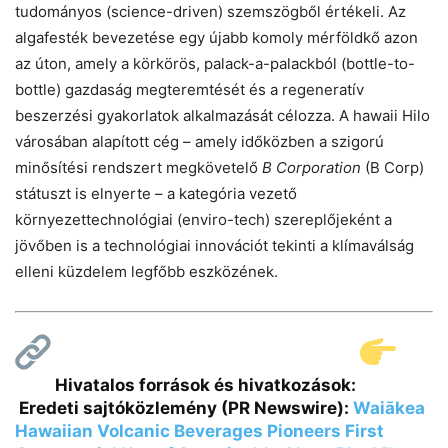
tudományos (science-driven) szemszögből értékeli. Az
algafesték bevezetése egy újabb komoly mérföldkő azon
az úton, amely a körkörös, palack-a-palackból (bottle-to-
bottle) gazdaság megteremtését és a regeneratív
beszerzési gyakorlatok alkalmazását célozza. A hawaii Hilo
városában alapított cég – amely időközben a szigorú
minősítési rendszert megkövetelő
B Corporation
(B Corp)
státuszt is elnyerte – a kategória vezető
környezettechnológiai (enviro-tech) szereplőjeként a
jövőben is a technológiai innovációt tekinti a klímaválság
elleni küzdelem legfőbb eszközének.
Hivatalos források és hivatkozások:
Eredeti sajtóközlemény (PR Newswire):
Waiākea
Hawaiian Volcanic Beverages Pioneers First