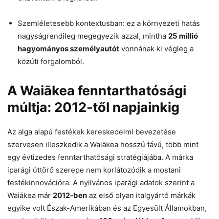
Szemléletesebb kontextusban: ez a környezeti hatás
nagyságrendileg megegyezik azzal, mintha
25 millió
hagyományos személyautót
vonnának ki végleg a
közúti forgalomból.
A Waiākea fenntarthatósági
múltja: 2012-től napjainkig
Az alga alapú festékek kereskedelmi bevezetése
szervesen illeszkedik a Waiākea hosszú távú, több mint
egy évtizedes fenntarthatósági stratégiájába. A márka
iparági úttörő szerepe nem korlátozódik a mostani
festékinnovációra. A nyilvános iparági adatok szerint a
Waiākea már
2012-ben
az első olyan italgyártó márkák
egyike volt Észak-Amerikában és az Egyesült Államokban,