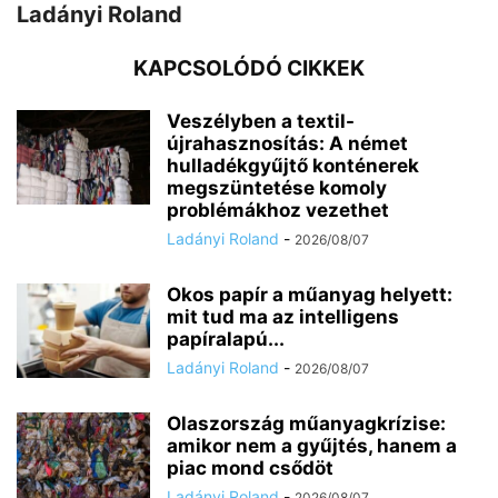
Ladányi Roland
KAPCSOLÓDÓ CIKKEK
Veszélyben a textil-
újrahasznosítás: A német
hulladékgyűjtő konténerek
megszüntetése komoly
problémákhoz vezethet
Ladányi Roland
-
2026/08/07
Okos papír a műanyag helyett:
mit tud ma az intelligens
papíralapú...
Ladányi Roland
-
2026/08/07
Olaszország műanyagkrízise:
amikor nem a gyűjtés, hanem a
piac mond csődöt
Ladányi Roland
-
2026/08/07