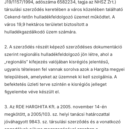
J19/1157/1994, adószáma 6582234, tagja az NHSZ Zrt.)
társulási szerződés keretében a város közelében található
Cekend-tetőn hulladékfeldolgozó üzemet működtet. A
város 19,9 hektáros területet biztosított a
hulladékgazdálkodó üzem számára.
2. A szerződés részét képező szerződéses dokumentáció
szerint regionális hulladékfeldolgozó jön létre, ahol a
„regionális” kifejezés valójában kisrégiós jelentésű,
ugyanis tételesen fel vannak sorolva azok a Hargita megyei
települések, amelyeket az üzemnek ki kell szolgálnia. A
befektetés üzleti terve szintén e kisrégiós jelleget
ﬁgyelembe véve készült el.
3. Az RDE HARGHITA Kft. a 2005. november 14-én
megkötött, a 2005/103. sz. helyi tanácsi határozattal
jóváhagyott 9843. sz. társulási szerződés és a vonatkozó