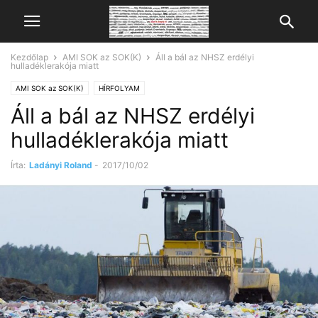
Kezdőlap
AMI SOK az SOK(K)
Áll a bál az NHSZ erdélyi
hulladéklerakója miatt
AMI SOK az SOK(K)
HÍRFOLYAM
Áll a bál az NHSZ erdélyi
hulladéklerakója miatt
Írta:
Ladányi Roland
-
2017/10/02