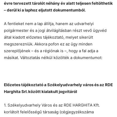
évre tervezett tárolót néhány év alatt teljesen feltölthetik
– derül ki a laphoz eljutott dokumentumból.
A fentieket nem a lap állítja, hanem az udvarhelyi
polgármester és a jogi átvilágításban részt vevő ügyvéd
által kiadott előzetes tájékoztató, melyet sikerült
megszerezniük. Akkora pofon ez az ügy minden
szereplőjének – és a régiónak is –, hogy a fal adja a
másikat. Változtatás nélkül közölték a dokumentumot:
Chat
Close
Mr wAIste
Helló! Miben segíthetek ma?
Előzetes tájékoztató a Székelyudvarhely város és az RDE
Harghita Srl. között kialakult jogvitáról
1. Székelyudvarhely Város és az RDE HARGHITA Kft.
korlátolt felelősségű társaság (cégjegyzékszáma