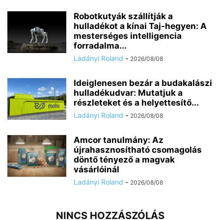
Robotkutyák szállítják a
hulladékot a kínai Taj-hegyen: A
mesterséges intelligencia
forradalma...
Ladányi Roland
-
2026/08/08
Ideiglenesen bezár a budakalászi
hulladékudvar: Mutatjuk a
részleteket és a helyettesítő...
Ladányi Roland
-
2026/08/08
Amcor tanulmány: Az
újrahasznosítható csomagolás
döntő tényező a magvak
vásárlóinál
Ladányi Roland
-
2026/08/08
NINCS HOZZÁSZÓLÁS