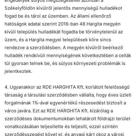
engedélyek súlyos megszegésével azonban a
Székelyföldön kívülről jelentős mennyiségű hulladékot
fogad be és tárol az üzemben. Az állami ellenőrző
hatóságok adatai szerint 2016-ban 46 Hargita megyén
kívüli település hulladékát fogadta be törvénytelenül az
üzem, és a Hargita megyei települések köre sincs
rendezve a szerződésben. A megyén kívülről beérkező
hulladék rendkívüli mennyiségének következtében a cellák
túl gyorsan telnek be, és súlyos környezeti problémák is
jelentkeztek.
4. Ugyanakkor az RDE HARGHITA Kft. korlátolt felelősségű
társaság a társulási szerződésben vállalta, hogy éves üzleti
forgalmának 1%-ával egyenértékű részesedést biztosít a
város javára. Ezt az RDE HARGHITA Kft. kizárólag a
szerződéses dokumentumokban lehatárolt földrajzi terület
vonatkozásában teljesítette és teljesíti, ezzel szintén
szerződésszegést követ el, és anyagi kárt okoz a városi