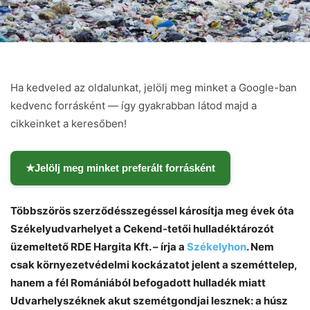
Ha kedveled az oldalunkat, jelölj meg minket a Google-ban
kedvenc forrásként — így gyakrabban látod majd a
cikkeinket a keresőben!
★
Jelölj meg minket preferált forrásként
Többszörös szerződésszegéssel károsítja meg évek óta
Székelyudvarhelyet a Cekend-tetői hulladéktározót
üzemeltető RDE Hargita Kft. – írja a
Székelyhon
. Nem
csak környezetvédelmi kockázatot jelent a szeméttelep,
hanem a fél Romániából befogadott hulladék miatt
Udvarhelyszéknek akut szemétgondjai lesznek: a húsz