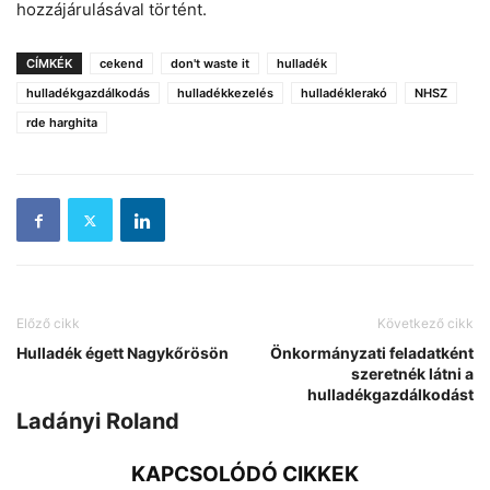
hozzájárulásával történt.
CÍMKÉK
cekend
don't waste it
hulladék
hulladékgazdálkodás
hulladékkezelés
hulladéklerakó
NHSZ
rde harghita
Előző cikk
Következő cikk
Hulladék égett Nagykőrösön
Önkormányzati feladatként
szeretnék látni a
hulladékgazdálkodást
Ladányi Roland
KAPCSOLÓDÓ CIKKEK