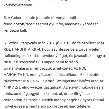
költségvetésnek.
5. A Cekend-tetőn jelentős törvénytelenül
feldolgozott/tárolt szemét gyűlt fel, amelynek kérdését
rendezni kell.
6. Szóbeli tárgyalás után 2017. július 12-én felszólítottuk az
RDE HARGHITA Kft.-t, hogy szüntesse be a törvénytelen
hulladékgazdálkodási tevékenységet, és javasoltuk, hogy a
társulási szerződés 30 napon belül történő
újratárgyalásával rendezzük a helyzetet. Az RDE
HARGHITA Kft. nem válaszolt a felszólításra. Ezt követően
tájékoztattuk a kialakult vitáról Weingartner Balázs urat, az
NHKV Zrt. elnök-vezérigazgatóját. Az együttműködés és a
jóhiszeműség jegyében jártunk el, de az illegálisan
befogadott és tárolt hulladék mennyiségének gyors ütemű
növekedése a megfelelő jogi lépések megtételére