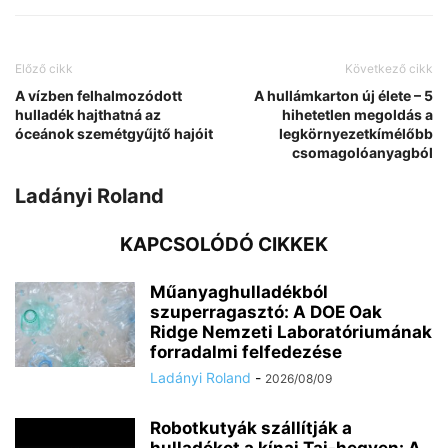
Előző cikk
Következő cikk
A vízben felhalmozódott
A hullámkarton új élete – 5
hulladék hajthatná az
hihetetlen megoldás a
óceánok szemétgyűjtő hajóit
legkörnyezetkímélőbb
csomagolóanyagból
Ladányi Roland
KAPCSOLÓDÓ CIKKEK
Műanyaghulladékból
szuperragasztó: A DOE Oak
Ridge Nemzeti Laboratóriumának
forradalmi felfedezése
Ladányi Roland
-
2026/08/09
Robotkutyák szállítják a