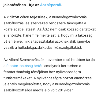
jelentésében – írja az
Ászhírportál
.
A kitűzött célok teljesültek, a hulladékgazdálkodás
szabályozási és szervezeti rendszere támogatta a
közfeladat ellátását. Az ÁSZ nem csak közszolgáltatókat
ellenőrizte, hanem felmérte azt is, hogy mi a lakosság
véleménye, mik a tapasztalatai azoknak akik igénybe
veszik a hulladékgazdálkodási közszolgáltatást.
Chat
Close
Mr wAIste
Az Állami Számvevőszék november első hetében tartja
Helló! Miben segíthetek ma?
a
fenntarthatóság hetét
, amelynek keretében a
fenntarthatóság témájában hoz nyilvánosságra
tudástermékeket. A nyilvánosságra hozott ellenőrzési
jelentés megállapította, hogy a hulladékgazdálkodás
szabályozottsága megfelelő volt 2019-ben.