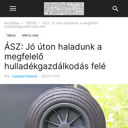
Kezdőlap
TREND
ÁSZ: Jó úton haladunk a megfelelő
hulladékgazdálkodás felé
TREND
HÍRFOLYAM
ÁSZ: Jó úton haladunk a
megfelelő
hulladékgazdálkodás felé
Írta:
Ladányi Roland
-
2021/11/04