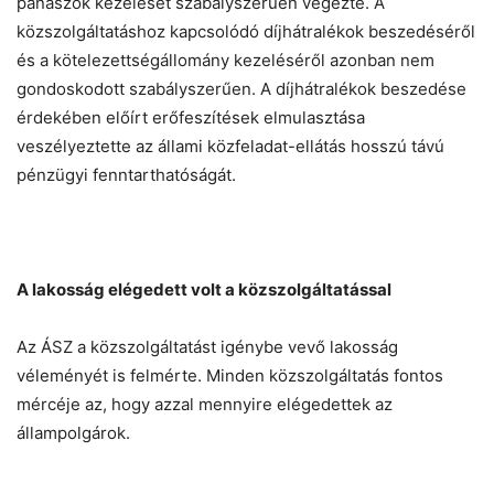
panaszok kezelését szabályszerűen végezte. A
közszolgáltatáshoz kapcsolódó díjhátralékok beszedéséről
és a kötelezettségállomány kezeléséről azonban nem
gondoskodott szabályszerűen. A díjhátralékok beszedése
érdekében előírt erőfeszítések elmulasztása
veszélyeztette az állami közfeladat-ellátás hosszú távú
pénzügyi fenntarthatóságát.
A lakosság elégedett volt a közszolgáltatással
Az ÁSZ a közszolgáltatást igénybe vevő lakosság
véleményét is felmérte. Minden közszolgáltatás fontos
mércéje az, hogy azzal mennyire elégedettek az
állampolgárok.