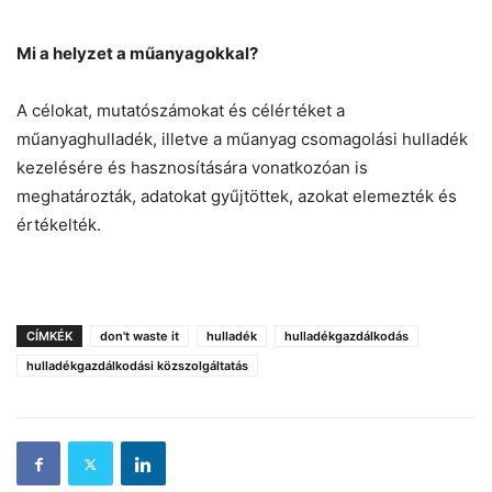
Mi a helyzet a műanyagokkal?
A célokat, mutatószámokat és célértéket a
műanyaghulladék, illetve a műanyag csomagolási hulladék
kezelésére és hasznosítására vonatkozóan is
meghatározták, adatokat gyűjtöttek, azokat elemezték és
értékelték.
CÍMKÉK
don't waste it
hulladék
hulladékgazdálkodás
hulladékgazdálkodási közszolgáltatás