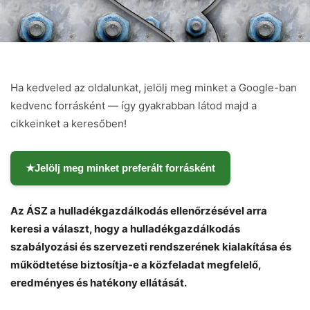
Ha kedveled az oldalunkat, jelölj meg minket a Google-ban
kedvenc forrásként — így gyakrabban látod majd a
cikkeinket a keresőben!
★
Jelölj meg minket preferált forrásként
Az ÁSZ a hulladékgazdálkodás ellenőrzésével arra
keresi a választ, hogy a hulladékgazdálkodás
szabályozási és szervezeti rendszerének kialakítása és
működtetése biztosítja-e a közfeladat megfelelő,
eredményes és hatékony ellátását.
Chat
Close
Mr wAIste