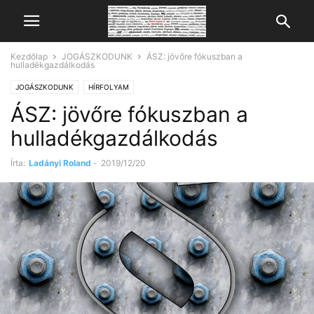
Kezdőlap
JOGÁSZKODUNK
ÁSZ: jövőre fókuszban a
hulladékgazdálkodás
JOGÁSZKODUNK
HÍRFOLYAM
ÁSZ: jövőre fókuszban a
hulladékgazdálkodás
Írta:
Ladányi Roland
-
2019/12/20