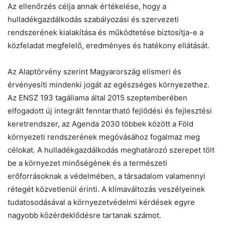
Az ellenőrzés célja annak értékelése, hogy a
hulladékgazdálkodás szabályozási és szervezeti
Helló! Miben segíthetek ma?
rendszerének kialakítása és működtetése biztosítja-e a
közfeladat megfelelő, eredményes és hatékony ellátását.
Az Alaptörvény szerint Magyarország elismeri és
érvényesíti mindenki jogát az egészséges környezethez.
Az ENSZ 193 tagállama által 2015 szeptemberében
elfogadott új integrált fenntartható fejlődési és fejlesztési
keretrendszer, az Agenda 2030 többek között a Föld
környezeti rendszerének megóvásához fogalmaz meg
célokat. A hulladékgazdálkodás meghatározó szerepet tölt
be a környezet minőségének és a természeti
erőforrásoknak a védelmében, a társadalom valamennyi
rétegét közvetlenül érinti. A klímaváltozás veszélyeinek
tudatosodásával a környezetvédelmi kérdések egyre
nagyobb közérdeklődésre tartanak számot.