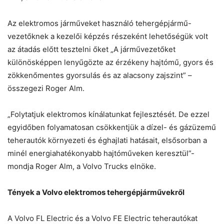
Az elektromos járműveket használó tehergépjármű-
vezetőknek a kezelői képzés részeként lehetőségük volt
az átadás előtt tesztelni őket „A járművezetőket
különösképpen lenyűgözte az érzékeny hajtómű, gyors és
zökkenőmentes gyorsulás és az alacsony zajszint” –
összegezi Roger Alm.
„Folytatjuk elektromos kínálatunkat fejlesztését. De ezzel
egyidőben folyamatosan csökkentjük a dízel- és gázüzemű
teherautók környezeti és éghajlati hatásait, elsősorban a
minél energiahatékonyabb hajtóműveken keresztül”-
mondja Roger Alm, a Volvo Trucks elnöke.
Tények a Volvo elektromos tehergépjárművekről
A Volvo FL Electric és a Volvo FE Electric teherautókat