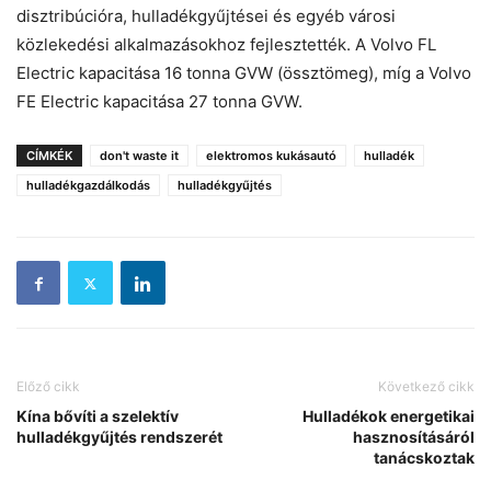
disztribúcióra, hulladékgyűjtései és egyéb városi
közlekedési alkalmazásokhoz fejlesztették. A Volvo FL
Electric kapacitása 16 tonna GVW (össztömeg), míg a Volvo
FE Electric kapacitása 27 tonna GVW.
CÍMKÉK
don't waste it
elektromos kukásautó
hulladék
hulladékgazdálkodás
hulladékgyűjtés
Előző cikk
Következő cikk
Kína bővíti a szelektív
Hulladékok energetikai
hulladékgyűjtés rendszerét
hasznosításáról
tanácskoztak