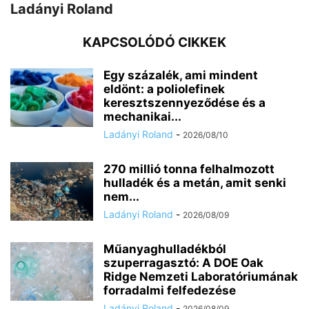
Ladányi Roland
KAPCSOLÓDÓ CIKKEK
Egy százalék, ami mindent
eldönt: a poliolefinek
keresztszennyeződése és a
mechanikai...
Ladányi Roland
-
2026/08/10
270 millió tonna felhalmozott
hulladék és a metán, amit senki
nem...
Ladányi Roland
-
2026/08/09
Műanyaghulladékból
szuperragasztó: A DOE Oak
Ridge Nemzeti Laboratóriumának
forradalmi felfedezése
Ladányi Roland
-
2026/08/09