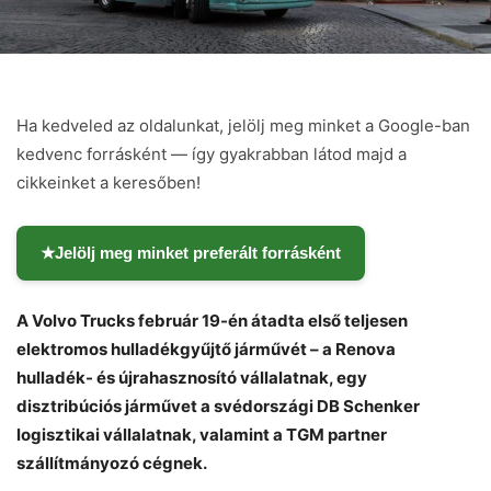
Ha kedveled az oldalunkat, jelölj meg minket a Google-ban
kedvenc forrásként — így gyakrabban látod majd a
cikkeinket a keresőben!
★
Jelölj meg minket preferált forrásként
A Volvo Trucks február 19-én átadta első teljesen
elektromos hulladékgyűjtő járművét – a Renova
hulladék- és újrahasznosító vállalatnak, egy
disztribúciós járművet a svédországi DB Schenker
logisztikai vállalatnak, valamint a TGM partner
szállítmányozó cégnek.
Chat
Close
Mr wAIste