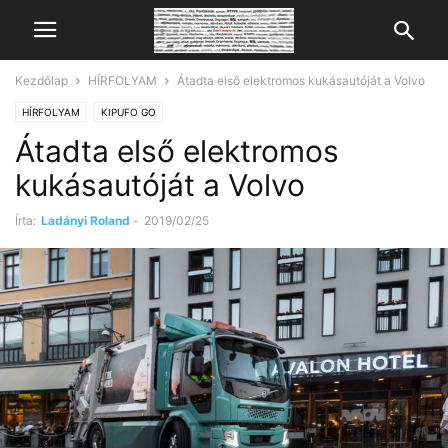
Kezdőlap
HÍRFOLYAM
Átadta első elektromos kukásautóját a Volvo
HÍRFOLYAM
KIPUFO GO
Átadta első elektromos
kukásautóját a Volvo
Írta:
Ladányi Roland
-
2019/02/25