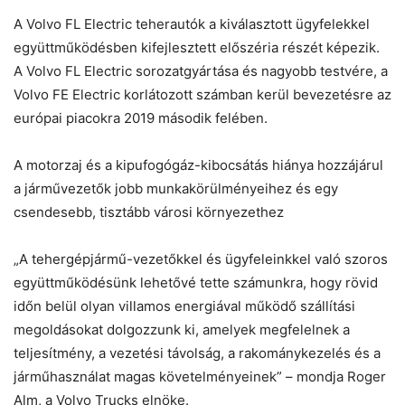
A Volvo FL Electric teherautók a kiválasztott ügyfelekkel
együttműködésben kifejlesztett előszéria részét képezik.
Helló! Miben segíthetek ma?
A Volvo FL Electric sorozatgyártása és nagyobb testvére, a
Volvo FE Electric korlátozott számban kerül bevezetésre az
európai piacokra 2019 második felében.
A motorzaj és a kipufogógáz-kibocsátás hiánya hozzájárul
a járművezetők jobb munkakörülményeihez és egy
csendesebb, tisztább városi környezethez
„A tehergépjármű-vezetőkkel és ügyfeleinkkel való szoros
együttműködésünk lehetővé tette számunkra, hogy rövid
időn belül olyan villamos energiával működő szállítási
megoldásokat dolgozzunk ki, amelyek megfelelnek a
teljesítmény, a vezetési távolság, a rakománykezelés és a
járműhasználat magas követelményeinek” – mondja Roger
Alm, a Volvo Trucks elnöke.