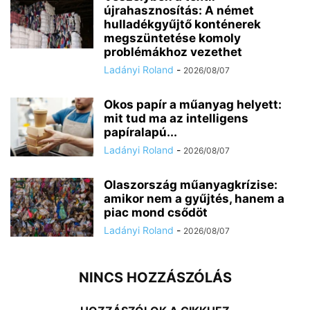
újrahasznosítás: A német
hulladékgyűjtő konténerek
megszüntetése komoly
problémákhoz vezethet
Ladányi Roland
-
2026/08/07
Okos papír a műanyag helyett:
mit tud ma az intelligens
papíralapú...
Ladányi Roland
-
2026/08/07
Olaszország műanyagkrízise:
amikor nem a gyűjtés, hanem a
piac mond csődöt
Ladányi Roland
-
2026/08/07
NINCS HOZZÁSZÓLÁS