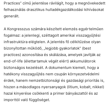
Practices” című jelentése rávilágít, hogy a megnövekedett
felhasználás drasztikus hulladékgazdálkodási kihívásokat
generált.
A Kongresszus számára készített elemzés egyértelműen
fogalmaz: a jelenlegi, széttagolt amerikai visszagyűjtési
infrastruktúra elégtelen. A jelentés fő célkitűzése olyan
bizonyítottan működő, „legjobb gyakorlatok” (best
practices) azonosítása és skálázása, amelyek javítják az
end-of-life (élettartamuk végét elért) akkumulátorok
biztonságos kezelését. A dokumentum kiemeli, hogy a
hatékony visszagyűjtés nem csupán környezetvédelmi
érdek, hanem nemzetbiztonsági és gazdasági prioritás is,
hiszen a másodlagos nyersanyagok (lítium, kobalt, nikkel)
hazai kinyerése csökkenti a primer bányászattól és az
importtól való függőséget.