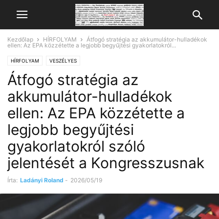
Kezdőlap
HÍRFOLYAM
Átfogó stratégia az akkumulátor-hulladékok
ellen: Az EPA közzétette a legjobb begyűjtési gyakorlatokról...
HÍRFOLYAM
VESZÉLYES
Átfogó stratégia az
akkumulátor-hulladékok
ellen: Az EPA közzétette a
legjobb begyűjtési
gyakorlatokról szóló
jelentését a Kongresszusnak
Írta:
Ladányi Roland
-
2026/05/19