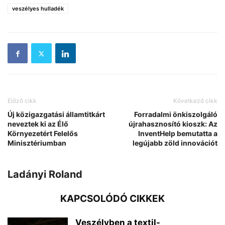
veszélyes hulladék
Előző cikk
Következő cikk
Új közigazgatási államtitkárt
Forradalmi önkiszolgáló
neveztek ki az Élő
újrahasznosító kioszk: Az
Környezetért Felelős
InventHelp bemutatta a
Minisztériumban
legújabb zöld innovációt
Ladányi Roland
KAPCSOLÓDÓ CIKKEK
Veszélyben a textil-