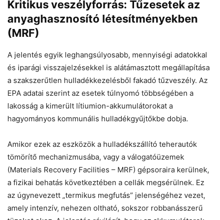
Kritikus veszélyforrás: Tűzesetek az
anyaghasznosító létesítményekben
(MRF)
A jelentés egyik leghangsúlyosabb, mennyiségi adatokkal
és iparági visszajelzésekkel is alátámasztott megállapítása
a szakszerűtlen hulladékkezelésből fakadó tűzveszély. Az
EPA adatai szerint az esetek túlnyomó többségében a
lakosság a kimerült lítiumion-akkumulátorokat a
hagyományos kommunális hulladékgyűjtőkbe dobja.
Amikor ezek az eszközök a hulladékszállító teherautók
tömörítő mechanizmusába, vagy a válogatóüzemek
(Materials Recovery Facilities – MRF) gépsoraira kerülnek,
a fizikai behatás következtében a cellák megsérülnek. Ez
az úgynevezett „termikus megfutás” jelenségéhez vezet,
amely intenzív, nehezen oltható, sokszor robbanásszerű