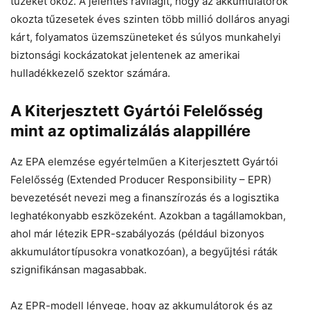
tüzeket okoz. A jelentés rávilágít, hogy az akkumulátorok
okozta tűzesetek éves szinten több millió dolláros anyagi
kárt, folyamatos üzemszüneteket és súlyos munkahelyi
biztonsági kockázatokat jelentenek az amerikai
hulladékkezelő szektor számára.
A Kiterjesztett Gyártói Felelősség
mint az optimalizálás alappillére
Az EPA elemzése egyértelműen a Kiterjesztett Gyártói
Felelősség (Extended Producer Responsibility – EPR)
bevezetését nevezi meg a finanszírozás és a logisztika
leghatékonyabb eszközeként. Azokban a tagállamokban,
ahol már létezik EPR-szabályozás (például bizonyos
akkumulátortípusokra vonatkozóan), a begyűjtési ráták
szignifikánsan magasabbak.
Az EPR-modell lényege, hogy az akkumulátorok és az