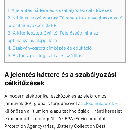
1.
A jelentés háttere és a szabályozási célkitűzések
2.
Kritikus veszélyforrás: Tűzesetek az anyaghasznosító
Chat
Close
Mr wAIste
létesítményekben (MRF)
3.
A Kiterjesztett Gyártói Felelősség mint az
Helló! Miben segíthetek ma?
optimalizálás alappillére
4.
Szabványosított címkézés és edukáció
5.
Biztonságos logisztika és szállítás
A jelentés háttere és a szabályozási
célkitűzések
A modern elektronikai eszközök és az elektromos
járművek (EV) globális terjedésével az
akkumulátorok
–
különösen a lítiumion-alapú technológiák – iránti kereslet
exponenciálisan megnőtt. Az EPA (Environmental
Protection Agency) friss, „Battery Collection Best