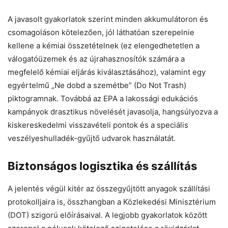
A javasolt gyakorlatok szerint minden akkumulátoron és
csomagoláson kötelezően, jól láthatóan szerepelnie
kellene a kémiai összetételnek (ez elengedhetetlen a
válogatóüzemek és az újrahasznosítók számára a
megfelelő kémiai eljárás kiválasztásához), valamint egy
egyértelmű „Ne dobd a szemétbe” (Do Not Trash)
piktogramnak. Továbbá az EPA a lakossági edukációs
kampányok drasztikus növelését javasolja, hangsúlyozva a
kiskereskedelmi visszavételi pontok és a speciális
veszélyeshulladék-gyűjtő udvarok használatát.
Biztonságos logisztika és szállítás
A jelentés végül kitér az összegyűjtött anyagok szállítási
protokolljaira is, összhangban a Közlekedési Minisztérium
(DOT) szigorú előírásaival. A legjobb gyakorlatok között