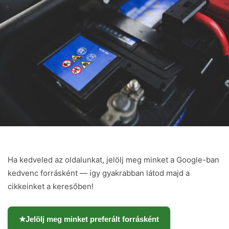
Ha kedveled az oldalunkat, jelölj meg minket a Google-ban
kedvenc forrásként — így gyakrabban látod majd a
cikkeinket a keresőben!
★
Jelölj meg minket preferált forrásként