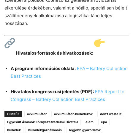
szerepel a pólusok kötelező szigetelése a rövidzárlat
elkerülése érdekében, valamint a hőálló, speciálisan bélelt
szállítóedények alkalmazása a logisztikai lánc teljes
hosszában.
Hivatalos források és hivatkozások:
A program információs oldala:
EPA – Battery Collection
Best Practices
Hivatalos kongresszusi jelentés (PDF):
EPA Report to
Congress – Battery Collection Best Practices
CÍMKÉK
akkumulátor
akkumulátor-hulladékok
don't waste it
Egyesült Államok Környezetvédelmi Hivatala
elem
epa
hulladék
hulladékgazdálkodás
legjobb gyakorlatok