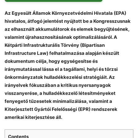
Az Egyesült Államok Környezetvédelmi Hivatala (EPA)
hivatalos, átfogó jelentést nyújtott be a Kongresszusnak
az elhasznált akkumulátorok és elemek begyűjtésének,
valamint újrahasznosításának optimalizálásáról. A
Kétpárti Infrastrukturális Törvény (Bipartisan
Infrastructure Law) felhatalmazása alapján készült
dokumentum célja, hogy egységesítse és
iránymutatással lássa el a tagállami, helyi és törzsi
önkormányzatok hulladékkezelési stratégiáit. Az
irányelvek fókuszában a kritikus nyersanyagok
visszanyerése, a hulladékkezelő létesítményeket
fenyegető tűzesetek minimalizálása, valamint a
Kiterjesztett Gyártói Felelősségi (EPR) rendszerek
amerikai kiterjesztése áll.
Contents