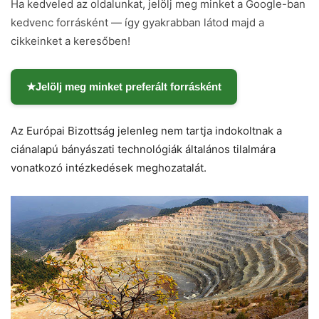
Ha kedveled az oldalunkat, jelölj meg minket a Google-ban
kedvenc forrásként — így gyakrabban látod majd a
cikkeinket a keresőben!
★
Jelölj meg minket preferált forrásként
Az Európai Bizottság jelenleg nem tartja indokoltnak a
ciánalapú bányászati technológiák általános tilalmára
vonatkozó intézkedések meghozatalát.