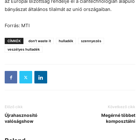
az Európai Bizottság rendelje el a ciántechnológián alapuló
bányászat általános tilalmát az unió országaiban.
Forrás: MTI
CÍMKÉK
don't waste it
hulladék
szennyezés
veszélyes hulladék
Előző cikk
Következő cikk
Újrahasznosító
Megérné többet
valóságshow
komposztálni