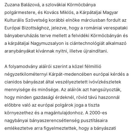
Zuzana Balázová, a szlovákiai Körmöcbánya
polgármestere, és Kovács Miklós, a Kárpátaljai Magyar
Kulturális Szövetség korábbi elnöke márciusban fordult az
Európai Bizottsághoz, jelezve, hogy a romániai verespataki
bányaberuházás terve mellett a felvidéki Körmöcbányán és
a kárpátaljai Nagymuzsalyon is ciántechnológiát alkalmazó
aranybányákat kívánnak nyitni, illetve újraindítani.
A folyamodvány aláírói szerint a közel félmillió
négyzetkilométernyi Kárpát-medencében európai kérdés a
cianidos bányászat által veszélyeztetett ivóvízkészletek
mennyisége és minősége. Az aláírók azt hangsúlyozták,
hogy minden gazdasági érdeknél, rövid távú haszonnál
előbbre való az európai polgárok joga a tiszta
környezethez és a magántulajdonhoz. A 2000-es
nagybányai bányaszerencsétlenség pusztításaira
emlékeztetve arra figyelmeztettek, hogy a bányászati