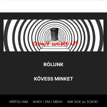
RÓLUNK
KÖVESS MINKET
HÍRFOLYAM
NHKV / EM / MEKH
AMI SOK az SOK(K)