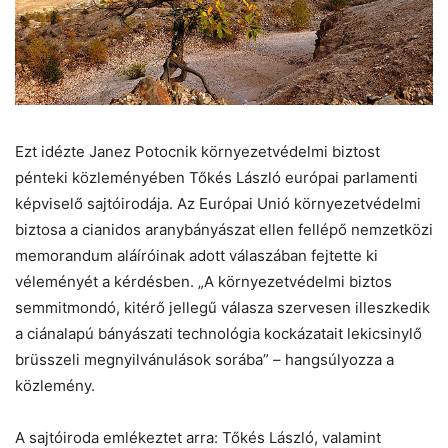
Chat
Close
Mr wAIste
Helló! Miben segíthetek ma?
Ezt idézte Janez Potocnik környezetvédelmi biztost
pénteki közleményében Tőkés László európai parlamenti
képviselő sajtóirodája. Az Európai Unió környezetvédelmi
biztosa a cianidos aranybányászat ellen fellépő nemzetközi
memorandum aláíróinak adott válaszában fejtette ki
véleményét a kérdésben. „A környezetvédelmi biztos
semmitmondó, kitérő jellegű válasza szervesen illeszkedik
a ciánalapú bányászati technológia kockázatait lekicsinylő
brüsszeli megnyilvánulások sorába” – hangsúlyozza a
közlemény.
A sajtóiroda emlékeztet arra: Tőkés László, valamint