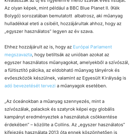
kiválasszák az új és figyelemre méltó szavak éves listáját.
Az olyan képek, mint például a BBC Blue Planet II. (Kék
Bolygó) sorozatában bemutatott albatrosz, aki műanyag
hulladékkal eteti a csibéit, hozzájárultak ahhoz, hogy az
„egyszer használatos” legyen az év szava.
Ehhez hozzájárult az is, hogy az
Európai Parlament
megszavazta
, hogy betiltsák az unióban azokat az
egyszer használatos műanyagokat, amelyekből a szívószál,
a fültisztító pálcika, az eldobható műanyag tányérok és
evőeszközök készülnek, valamint az Egyesült Királyság is
adó bevezetését tervezi
a műanyagok esetében.
„Az óceánokban a műanyag szennyezés, mint a
szívószálak, palackok és szatyrok képei egy globális
kampányt eredményeztek a használatuk csökkentése
érdekében” – közölte a Collins.
Az „egyszer használatos”
kifejezés használata 2013 óta ennek köszönhetően is