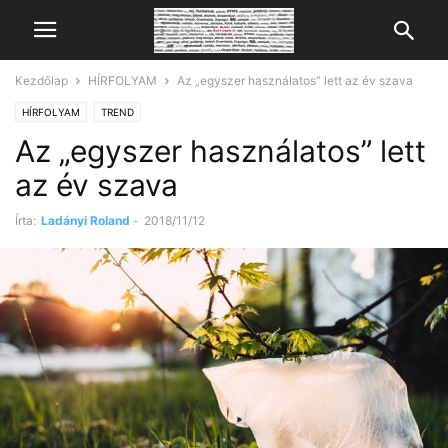
Kezdőlap
HÍRFOLYAM
Az „egyszer használatos” lett az év szava
HÍRFOLYAM
TREND
Az „egyszer használatos” lett
az év szava
Írta:
Ladányi Roland
-
2018/11/12