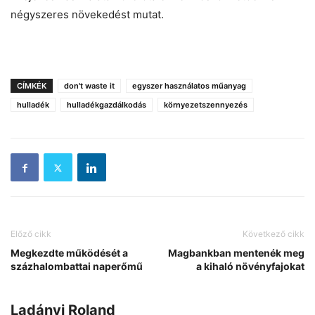
négyszeres növekedést mutat.
CÍMKÉK
don't waste it
egyszer használatos műanyag
hulladék
hulladékgazdálkodás
környezetszennyezés
Előző cikk
Következő cikk
Megkezdte működését a
Magbankban mentenék meg
százhalombattai naperőmű
a kihaló növényfajokat
Ladányi Roland