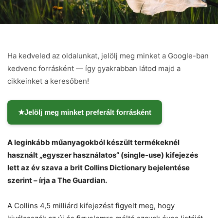
Ha kedveled az oldalunkat, jelölj meg minket a Google-ban
kedvenc forrásként — így gyakrabban látod majd a
cikkeinket a keresőben!
★
Jelölj meg minket preferált forrásként
A leginkább műanyagokból készült termékeknél
használt „egyszer használatos” (single-use) kifejezés
lett az év szava a brit Collins Dictionary bejelentése
Chat
Close
Mr wAIste
szerint – írja a The Guardian.
Helló! Miben segíthetek ma?
A Collins 4,5 milliárd kifejezést figyelt meg, hogy