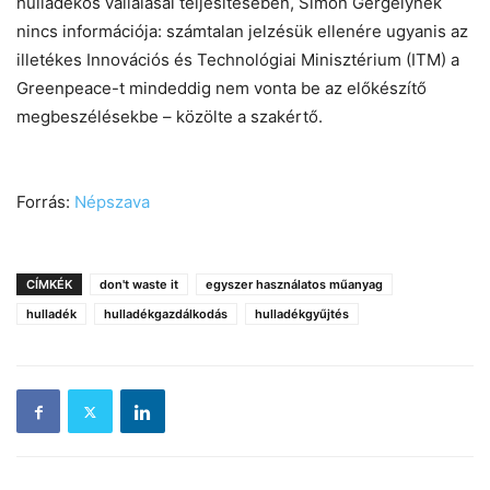
hulladékos vállalásai teljesítésében, Simon Gergelynek
nincs információja: számtalan jelzésük ellenére ugyanis az
illetékes Innovációs és Technológiai Minisztérium (ITM) a
Greenpeace-t mindeddig nem vonta be az előkészítő
megbeszélésekbe – közölte a szakértő.
Forrás:
Népszava
CÍMKÉK
don't waste it
egyszer használatos műanyag
hulladék
hulladékgazdálkodás
hulladékgyűjtés