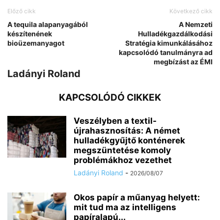
Előző cikk
Következő cikk
A tequila alapanyagából
A Nemzeti
készítenének
Hulladékgazdálkodási
bioüzemanyagot
Stratégia kimunkálásához
kapcsolódó tanulmányra ad
megbízást az ÉMI
Ladányi Roland
KAPCSOLÓDÓ CIKKEK
Veszélyben a textil-
újrahasznosítás: A német
hulladékgyűjtő konténerek
megszüntetése komoly
problémákhoz vezethet
Ladányi Roland
-
2026/08/07
Okos papír a műanyag helyett:
mit tud ma az intelligens
papíralapú...