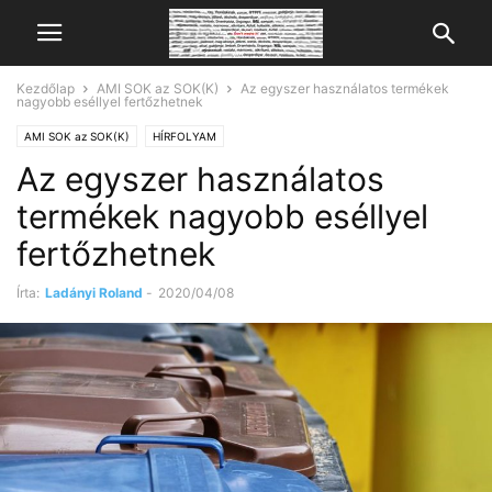
Kezdőlap
AMI SOK az SOK(K)
Az egyszer használatos termékek
nagyobb eséllyel fertőzhetnek
AMI SOK az SOK(K)
HÍRFOLYAM
Az egyszer használatos
termékek nagyobb eséllyel
fertőzhetnek
Írta:
Ladányi Roland
-
2020/04/08