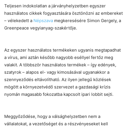
Teljesen indokolatlan a járványhelyzetben egyszer
használatos cikkek fogyasztására ösztönözni az embereket
– vélekedett a
Népszava
megkeresésére Simon Gergely, a
Greenpeace vegyianyag-szakértője.
Chat
Close
Mr wAIste
Az egyszer használatos termékeken ugyanis megtapadhat
Helló! Miben segíthetek ma?
a vírus, ami aztán később nagyobb eséllyel fertőz meg
valakit. A többször használatos termékek – így edények,
szatyrok – alapos el- vagy kimosásával ugyanakkor a
szennyeződés eltávolítható. Az ilyen jellegű közlések
mögött a környezetvédő szervezet a gazdasági krízis
nyomán magasabb fokozatba kapcsolt ipari lobbit sejti.
Meggyőződése, hogy a válsághelyzetben nem a
vállalatokat, a vezetőséget és a részvényeseket kell