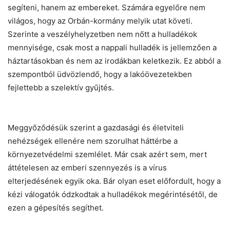
segíteni, hanem az embereket. Számára egyelőre nem
világos, hogy az Orbán-kormány melyik utat követi.
Szerinte a veszélyhelyzetben nem nőtt a hulladékok
mennyisége, csak most a nappali hulladék is jellemzően a
háztartásokban és nem az irodákban keletkezik. Ez abból a
szempontból üdvözlendő, hogy a lakóövezetekben
fejlettebb a szelektív gyűjtés.
Meggyőződésük szerint a gazdasági és életviteli
nehézségek ellenére nem szorulhat háttérbe a
környezetvédelmi szemlélet. Már csak azért sem, mert
áttételesen az emberi szennyezés is a vírus
elterjedésének egyik oka. Bár olyan eset előfordult, hogy a
kézi válogatók ódzkodtak a hulladékok megérintésétől, de
ezen a gépesítés segíthet.