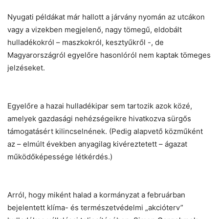
Nyugati példákat már hallott a járvány nyomán az utcákon
vagy a vizekben megjelenő, nagy tömegű, eldobált
hulladékokról – maszkokról, kesztyűkről -, de
Magyarországról egyelőre hasonlóról nem kaptak tömeges
jelzéseket.
Egyelőre a hazai hulladékipar sem tartozik azok közé,
amelyek gazdasági nehézségeikre hivatkozva sürgős
támogatásért kilincselnének. (Pedig alapvető közműként
az – elmúlt években anyagilag kivéreztetett – ágazat
működőképessége létkérdés.)
Arról, hogy miként halad a kormányzat a februárban
bejelentett klíma- és természetvédelmi „akcióterv”