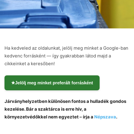
Ha kedveled az oldalunkat, jelölj meg minket a Google-ban
kedvenc forrásként — így gyakrabban látod majd a
cikkeinket a keresőben!
★
Jelölj meg minket preferált forrásként
Járványhelyzetben különösen fontos a hulladék gondos
kezelése. Bár a szaktárca is erre hív, a
környezetvédőkkel nem egyeztet – írja a
Népszava
.