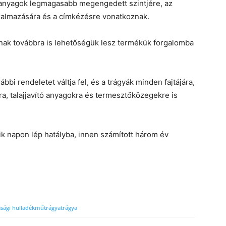
anyagok legmagasabb megengedett szintjére, az
kalmazására és a címkézésre vonatkoznak.
óinak továbbra is lehetőségük lesz termékük forgalomba
bbi rendeletet váltja fel, és a trágyák minden fajtájára,
a, talajjavító anyagokra és termesztőközegekre is
ik napon lép hatályba, innen számított három év
ági hulladék
műtrágya
trágya