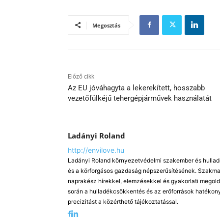
Megosztás
Előző cikk
Az EU jóváhagyta a lekerekített, hosszabb
vezetőfülkéjű tehergépjárművek használatát
Ladányi Roland
http://envilove.hu
Ladányi Roland környezetvédelmi szakember és hulladé
és a körforgásos gazdaság népszerűsítésének. Szakmai
naprakész hírekkel, elemzésekkel és gyakorlati megold
során a hulladékcsökkentés és az erőforrások hatékony
precizitást a közérthető tájékoztatással.