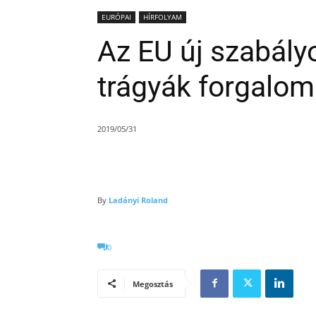
EURÓPAI
HÍRFOLYAM
Az EU új szabályo
trágyák forgalom
2019/05/31
By
Ladányi Roland
0
Megosztás