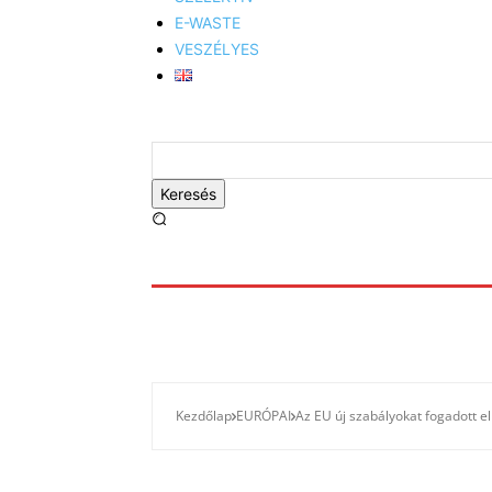
E-WASTE
VESZÉLYES
Keresés
Kezdőlap
EURÓPAI
Az EU új szabályokat fogadott e