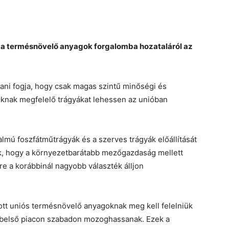
l a termésnövelő anyagok forgalomba hozataláról az
ítani fogja, hogy csak magas szintű minőségi és
knak megfelelő trágyákat lehessen az unióban
lmú foszfátműtrágyák és a szerves trágyák előállítását
ják, hogy a környezetbarátabb mezőgazdaság mellett
e a korábbinál nagyobb választék álljon
tott uniós termésnövelő anyagoknak meg kell felelniük
belső piacon szabadon mozoghassanak. Ezek a