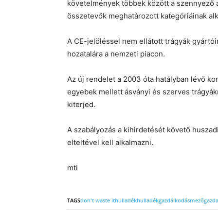
követelmények többek között a szennyező 
összetevők meghatározott kategóriáinak al
A CE-jelöléssel nem ellátott trágyák gyárt
hozatalára a nemzeti piacon.
Az új rendelet a 2003 óta hatályban lévő korá
egyebek mellett ásványi és szerves trágyákr
kiterjed.
A szabályozás a kihirdetését követő huszad
elteltével kell alkalmazni.
mti
TAGS
don't waste it
hulladék
hulladékgazdálkodás
mezőgazdas