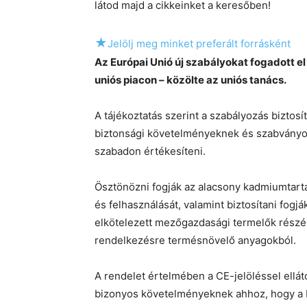
látod majd a cikkeinket a keresőben!
★
Jelölj meg minket preferált forrásként
Az Európai Unió új szabályokat fogadott e
uniós piacon – közölte az uniós tanács.
A tájékoztatás szerint a szabályozás biztos
biztonsági követelményeknek és szabványo
szabadon értékesíteni.
Ösztönözni fogják az alacsony kadmiumtarta
és felhasználását, valamint biztosítani fog
elkötelezett mezőgazdasági termelők részér
rendelkezésre termésnövelő anyagokból.
A rendelet értelmében a CE-jelöléssel ellá
bizonyos követelményeknek ahhoz, hogy a 