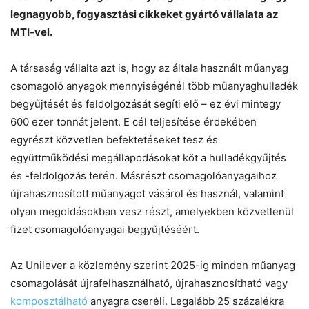
legnagyobb, fogyasztási cikkeket gyártó vállalata az
MTI-vel.
Chat
Close
Mr wAIste
A társaság vállalta azt is, hogy az általa használt műanyag
csomagoló anyagok mennyiségénél több műanyaghulladék
begyűjtését és feldolgozását segíti elő – ez évi mintegy
Helló! Miben segíthetek ma?
600 ezer tonnát jelent. E cél teljesítése érdekében
egyrészt közvetlen befektetéseket tesz és
együttműködési megállapodásokat köt a hulladékgyűjtés
és -feldolgozás terén. Másrészt csomagolóanyagaihoz
újrahasznosított műanyagot vásárol és használ, valamint
olyan megoldásokban vesz részt, amelyekben közvetlenül
fizet csomagolóanyagai begyűjtéséért.
Az Unilever a közlemény szerint 2025-ig minden műanyag
csomagolását újrafelhasználható, újrahasznosítható vagy
komposztálható
anyagra cseréli. Legalább 25 százalékra