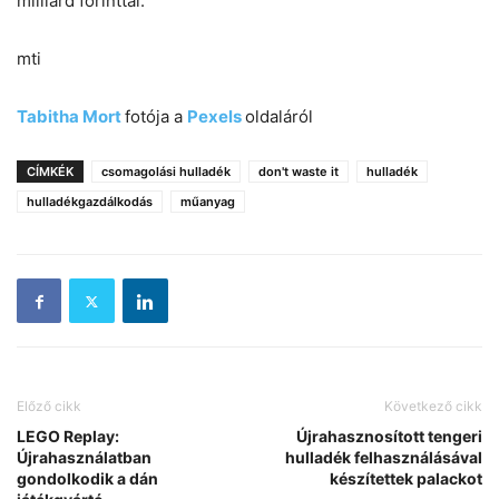
milliárd forinttal.
mti
Tabitha Mort
fotója a
Pexels
oldaláról
CÍMKÉK
csomagolási hulladék
don't waste it
hulladék
hulladékgazdálkodás
műanyag
Előző cikk
Következő cikk
LEGO Replay:
Újrahasznosított tengeri
Újrahasználatban
hulladék felhasználásával
gondolkodik a dán
készítettek palackot