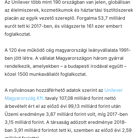
Az Unilever több mint 190 országban van jelen, globálisan
az élelmiszerek, kozmetikumok és háztartási tisztítószerek
piacán az egyik vezető szereplő. Forgalma 53,7 milliárd
eurót tett ki 2017-ben, és világszerte 161 ezer embert
foglalkoztat.
A 120 éve működő cég magyarországi leányvállalata 1991-
ben jött létre. A vállalat Magyarországon három gyárral
rendelkezik, amelyekben – a budapesti irodával együtt –
közel 1500 munkavállalót foglalkoztat.
A nyilvánosan hozzáférhető adatok szerint az
Unilever
Magyarország Kft.
tavaly 107,08 milliárd forint nettó
árbevételt ért el az előző évi 99,13 milliárd forint után
Üzemi eredménye 3,87 milliárd forint volt, míg 2017-ben
3,15 milliárd forint. A társaság adózott eredménye 2018-
ban 3,91 milliárd forintot tett ki, szemben az előző évi 2,59