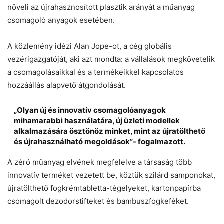
növeli az újrahasznosított plasztik arányát a műanyag
csomagoló anyagok esetében.
A közlemény idézi Alan Jope-ot, a cég globális
vezérigazgatóját, aki azt mondta: a vállalások megkövetelik
a csomagolásaikkal és a termékeikkel kapcsolatos
hozzáállás alapvető átgondolását.
„Olyan új és innovatív csomagolóanyagok
mihamarabbi használatára, új üzleti modellek
alkalmazására ösztönöz minket, mint az újratölthető
és újrahasználható megoldások”- fogalmazott.
A zéró műanyag elvének megfelelve a társaság több
innovatív terméket vezetett be, köztük szilárd samponokat,
újratölthető fogkrémtabletta-tégelyeket, kartonpapírba
csomagolt dezodorstifteket és bambuszfogkeféket.