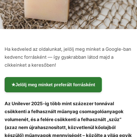
Ha kedveled az oldalunkat, jelölj meg minket a Google-ban
kedvenc forrásként — így gyakrabban látod majd a
cikkeinket a keresőben!
★
Jelölj meg minket preferált forrásként
Az Unilever 2025-ig több mint százezer tonnával
csökkenti a felhasznált műanyag csomagolóanyagok
volumenét, és a felére csökkenti a felhasznált „szűz”
(azaz nem újrahasznosított, közvetlenül kőolajból
készülő) műanyagok mennyiségét – közölte a világ egyik