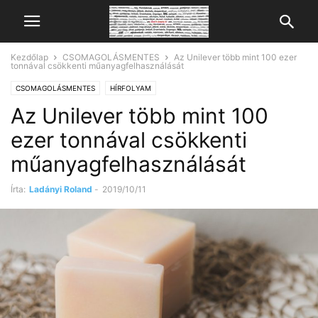
Kezdőlap
CSOMAGOLÁSMENTES
Az Unilever több mint 100 ezer
tonnával csökkenti műanyagfelhasználását
CSOMAGOLÁSMENTES
HÍRFOLYAM
Az Unilever több mint 100
ezer tonnával csökkenti
műanyagfelhasználását
Írta:
Ladányi Roland
-
2019/10/11