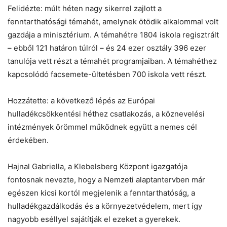
Felidézte: múlt héten nagy sikerrel zajlott a
fenntarthatósági témahét, amelynek ötödik alkalommal volt
gazdája a minisztérium. A témahétre 1804 iskola regisztrált
– ebből 121 határon túlról – és 24 ezer osztály 396 ezer
tanulója vett részt a témahét programjaiban. A témahéthez
kapcsolódó facsemete-ültetésben 700 iskola vett részt.
Hozzátette: a következő lépés az Európai
hulladékcsökkentési héthez csatlakozás, a köznevelési
intézmények örömmel működnek együtt a nemes cél
érdekében.
Hajnal Gabriella, a Klebelsberg Központ igazgatója
fontosnak nevezte, hogy a Nemzeti alaptantervben már
egészen kicsi kortól megjelenik a fenntarthatóság, a
hulladékgazdálkodás és a környezetvédelem, mert így
nagyobb eséllyel sajátítják el ezeket a gyerekek.