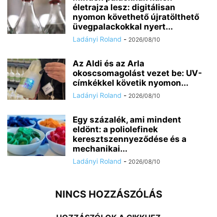
életrajza lesz: digitálisan
nyomon követhető újratölthető
üvegpalackokkal nyert...
Ladányi Roland
-
2026/08/10
Az Aldi és az Arla
okoscsomagolást vezet be: UV-
címkékkel követik nyomon...
Ladányi Roland
-
2026/08/10
Egy százalék, ami mindent
eldönt: a poliolefinek
keresztszennyeződése és a
mechanikai...
Ladányi Roland
-
2026/08/10
NINCS HOZZÁSZÓLÁS