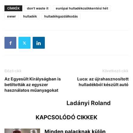
CÍMKÉK
don't waste it
európai hulladékcsökkentési hét
ewwr
hulladék
hulladékgazdálkodás
Előző cikk
Következő cikk
Az Egyesült Királyságban is
Luca: az újrahasznosított
betiltották az egyszer
hulladékból készült autó
használatos műanyagokat
Ladányi Roland
KAPCSOLÓDÓ CIKKEK
Minden palacknak külön