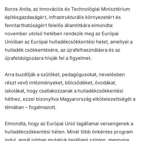
Boros Anita, az Innovációs és Technológiai Minisztérium
építésgazdaságért, infrastrukturális környezetért és
fenntarthatóságért felelős államtitkára elmondta:
november utolsó hetében rendezik meg az Európai
Unióban az Európai hulladékcsökkentési hetet, amellyel a
Chat
Close
Mr wAIste
hulladék csökkentésére, az újrafelhasználásra és az
újrafeldolgozásra hívják fel a figyelmet.
Helló! Miben segíthetek ma?
Arra buzdítják a szülőket, pedagógusokat, nevelésben
részt vevő intézményeket, bölcsődéket, óvodákat,
iskolákat, hogy csatlakozzanak a hulladékcsökkentési
héthez, ezzel bizonyítva Magyarország elkötelezettségét a
témában – fogalmazott.
Elmondta, hogy az Európai Unió tagállamai versengenek a
hulladékcsökkentési héten. Minél több önkéntes program
indul, annál jobban mutatjuk tagállami szinten, mennyire