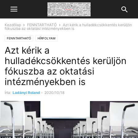
Kezdőlap
FENNTARTHATÓ
Azt kérik a hulladékcsökkentés kerüljön
fókuszba az oktatási intézményekben is
FENNTARTHATÓ
HÍRFOLYAM
Azt kérik a
hulladékcsökkentés kerüljön
fókuszba az oktatási
intézményekben is
Írta:
Ladányi Roland
-
2020/10/18