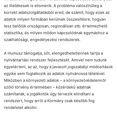
az illetékesek is elismerik. A probléma valószínűleg a
korrekt adatszolgáltatásból ered, de számít, hogy ezek az
adatok milyen formában kerülnek összesítésre, hogyan
lesz belőlük országosan, regionálisan stb. értelmezhető
statisztika, és milyen módon kapcsolódnak egymáshoz a
szakhatósági, engedélyezési rendszerek.
A Humusz támogatja, sőt, elengedhetetlennek tartja a
nyilvántartási rendszer fejlesztését. Amivel nem tudunk
egyetérteni, az az, hogy a javasolt jogszabályi módosítások
Chat
Close
Mr wAIste
egyike sem foglalkozik az adatok nyilvánossá tételével.
Miközben a környezeti adatok – a környezetvédelemről
szóló törvény értelmében – közérdekű adatnak
Helló! Miben segíthetek ma?
számítanak, a jogalkotók úgy tervezik elindítani a
rendszert, hogy arról a Kormány csak később fog
rendeletet alkotni.