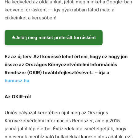
Ha kedveled az oldalunkat, jelölj meg minket a Google-ban
kedvenc forrásként — így gyakrabban látod majd a
cikkeinket a keresőben!
★
Jelölj meg minket preferált forrásként
Ez az új terv. Azt kevéssé lehet érteni, hogy ez hogy jön
össze az Országos Környezetvédelmi Információs
Rendszer (OKIR) továbbfejlesztésével… – írja a
humusz.hu
Az OKIR-ról
Uniós pályázat keretében újul meg az Országos
Környezetvédelmi Információs Rendszer, amely 2015
januárjától lép életbe. Évtizedek óta ismételgetjük, hogy
nincsenek megbízható hulladékkal kapcsolatos adatok, ezt