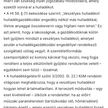
miért van szükség olyan jogszabály-módosításra, amely
ezektől vonná el a hulladékot.
• A Ht 56. § (1) bekezdése szerint: „Veszélyes hulladékot
hulladékgazdálkodási engedély nélkül más hulladékkal,
illetve anyaggal összekeverni vagy hígítani nem lehet.” Ez
azt jelenti, hogy a lakosságnak, a gazdálkodóknak külön
kell gyűjteni mindazt a veszélyes hulladékot, amelyet
azután a hulladékgazdálkodási engedéllyel rendelkező
szolgáltató utólag vegyít. A szemléletformálás
szempontjából ez komoly károkat fog okozni, meg fogja
rendíteni a teljes elkülönített gyűjtési rendszerbe vetett –
egyébként sem túlzó – bizalmat.
• A hulladékégetésről szóló 3/2002. (II. 22.) KöM rendelet
világosan meghatározza, hogy a veszélyes hulladékot
hogyan lehet ártalmatlanítani. A tervezett módosítás – egy
eset kivételével – ütközik a rendelettel: ha az előírt
műszaki paramétereket (tartózkodási idő, hőmérséklet)
bármely égető – amely ezentúl veszélyes hulladékot fogad