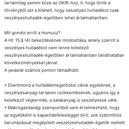
tartalmilag semmi köze az OKIR-hoz, ti. hogy törlik a
törvényből azt a kitételt, hogy veszélyes hulladékot csak
veszélyeshulladék-égetőben lehet ártalmatlanítani.
Mit gondol erről a Humusz?
A Ht. 15.§ (4) bekezdésének módosítása, amely szerint a
veszélyes hulladékot nem lenne kötelező
veszélyeshullladék-égetőben ártalmatlanítani beláthatatlan
következményekkel járna!
A javaslat számos ponton támadható:
• Ellentmond a hulladékmegelőzési célok egyikének, a
veszélyesanyag-tartalom csökkentésének, ugyanis így a
keletkező végtermék, a salakanyag is veszélyessé válik.
• Makrogazdasági szempontból sem értelmezhető, hogy
az egyébként is kapacitásfelesleggel bíró, sok százmilliós
beruházással megépített veszélyeshulladék-égetők mellett