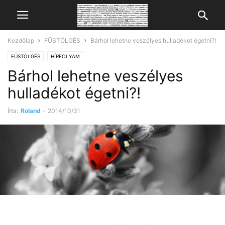
Kezdőlap
FÜSTÖLGÉS
Bárhol lehetne veszélyes hulladékot égetni?!
FÜSTÖLGÉS
HÍRFOLYAM
Bárhol lehetne veszélyes
hulladékot égetni?!
Írta:
Roland
-
2014/10/31