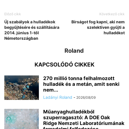
Előző cikk
Következő cikk
Új szabályok a hulladékok
Bírságot fog kapni, aki nem
begyűjtésére és szállítására
szelektíven gyűjti a
2014. június 1-től
hulladékot
Németországban
Roland
KAPCSOLÓDÓ CIKKEK
270 millió tonna felhalmozott
hulladék és a metán, amit senki
nem...
Ladányi Roland
-
2026/08/09
Műanyaghulladékból
szuperragasztó: A DOE Oak
Ridge Nemzeti Laboratóriumának
forradalmi felfedezése