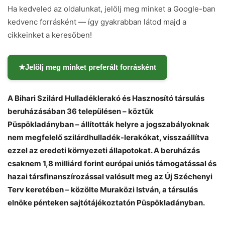
Ha kedveled az oldalunkat, jelölj meg minket a Google-ban
kedvenc forrásként — így gyakrabban látod majd a
cikkeinket a keresőben!
★
Jelölj meg minket preferált forrásként
A Bihari Szilárd Hulladéklerakó és Hasznosító társulás
beruházásában 36 településen – köztük
Püspökladányban – állították helyre a jogszabályoknak
nem megfelelő szilárdhulladék-lerakókat, visszaállítva
ezzel az eredeti környezeti állapotokat. A beruházás
csaknem 1,8 milliárd forint európai uniós támogatással és
hazai társfinanszírozással valósult meg az Új Széchenyi
Terv keretében – közölte Muraközi István, a társulás
Chat
Close
Mr wAIste
elnöke pénteken sajtótájékoztatón Püspökladányban.