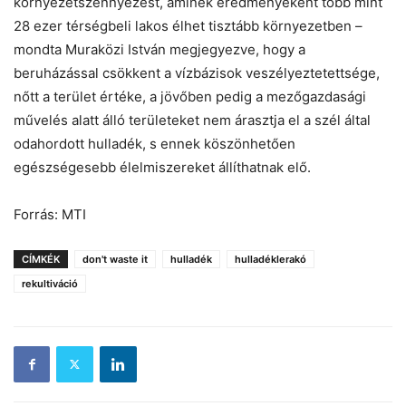
környezetszennyezést, aminek eredményeként több mint
28 ezer térségbeli lakos élhet tisztább környezetben –
mondta Muraközi István megjegyezve, hogy a
beruházással csökkent a vízbázisok veszélyeztetettsége,
nőtt a terület értéke, a jövőben pedig a mezőgazdasági
művelés alatt álló területeket nem árasztja el a szél által
odahordott hulladék, s ennek köszönhetően
egészségesebb élelmiszereket állíthatnak elő.
Forrás: MTI
CÍMKÉK
don't waste it
hulladék
hulladéklerakó
rekultiváció