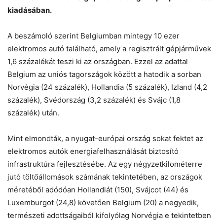
kiadásában.
A beszámoló szerint Belgiumban mintegy 10 ezer
elektromos autó található, amely a regisztrált gépjárművek
1,6 százalékát teszi ki az országban. Ezzel az adattal
Belgium az uniós tagországok között a hatodik a sorban
Norvégia (24 százalék), Hollandia (5 százalék), Izland (4,2
százalék), Svédország (3,2 százalék) és Svájc (1,8
százalék) után.
Mint elmondták, a nyugat-európai ország sokat fektet az
elektromos autók energiafelhasználását biztosító
infrastruktúra fejlesztésébe. Az egy négyzetkilométerre
jutó töltőállomások számának tekintetében, az országok
méretéből adódóan Hollandiát (150), Svájcot (44) és
Luxemburgot (24,8) követően Belgium (20) a negyedik,
természeti adottságaiból kifolyólag Norvégia e tekintetben