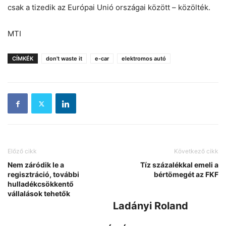
csak a tizedik az Európai Unió országai között – közölték.
MTI
CÍMKÉK
don't waste it
e-car
elektromos autó
Előző cikk
Következő cikk
Nem záródik le a
Tíz százalékkal emeli a
regisztráció, további
bértömegét az FKF
hulladékcsökkentő
vállalások tehetők
Ladányi Roland