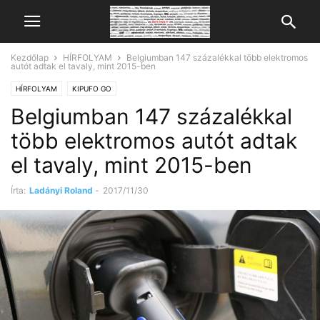
Kezdőlap
HÍRFOLYAM
Belgiumban 147 százalékkal több elektromos
autót adtak el tavaly, mint 2015-ben
HÍRFOLYAM
KIPUFO GO
Belgiumban 147 százalékkal
több elektromos autót adtak
el tavaly, mint 2015-ben
Írta:
Ladányi Roland
-
2017/11/30