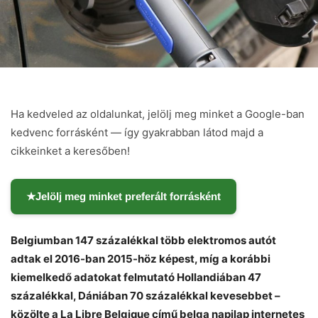
Ha kedveled az oldalunkat, jelölj meg minket a Google-ban
kedvenc forrásként — így gyakrabban látod majd a
cikkeinket a keresőben!
★
Jelölj meg minket preferált forrásként
Belgiumban 147 százalékkal több elektromos autót
Chat
Close
Mr wAIste
adtak el 2016-ban 2015-höz képest, míg a korábbi
kiemelkedő adatokat felmutató Hollandiában 47
Helló! Miben segíthetek ma?
százalékkal, Dániában 70 százalékkal kevesebbet –
közölte a La Libre Belgique című belga napilap internetes