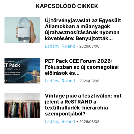
KAPCSOLÓDÓ CIKKEK
Új törvényjavaslat az Egyesült
Államokban a műanyagok
újrahasznosításának nyomon
követésére: Benyújtották...
Ladányi Roland
-
2026/08/06
PET Pack CEE Forum 2026:
Fókuszban az új csomagolási
előírások és...
Ladányi Roland
-
2026/08/06
Vintage piac a fesztiválon: mit
jelent a ReSTRAND a
textilhulladék-hierarchia
szempontjából?
Ladányi Roland
-
2026/08/05