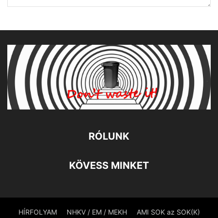
RÓLUNK
KÖVESS MINKET
HÍRFOLYAM
NHKV / EM / MEKH
AMI SOK az SOK(K)