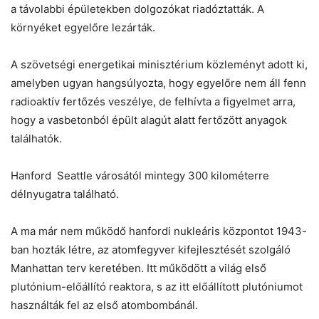
a távolabbi épületekben dolgozókat riadóztatták. A
környéket egyelőre lezárták.
A szövetségi energetikai minisztérium közleményt adott ki,
amelyben ugyan hangsúlyozta, hogy egyelőre nem áll fenn
radioaktív fertőzés veszélye, de felhívta a figyelmet arra,
hogy a vasbetonból épült alagút alatt fertőzött anyagok
találhatók.
Hanford Seattle városától mintegy 300 kilométerre
délnyugatra található.
A ma már nem működő hanfordi nukleáris központot 1943-
ban hozták létre, az atomfegyver kifejlesztését szolgáló
Manhattan terv keretében. Itt működött a világ első
plutónium-előállító reaktora, s az itt előállított plutóniumot
használták fel az első atombombánál.