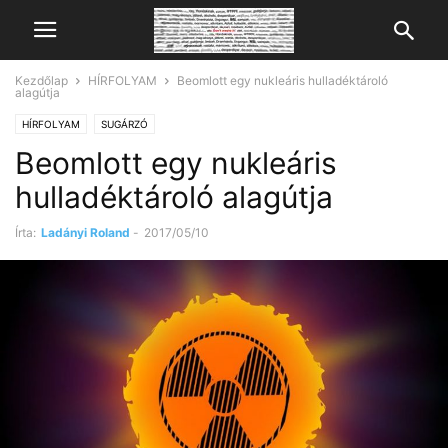
Kezdőlap
HÍRFOLYAM
Beomlott egy nukleáris hulladéktároló
alagútja
HÍRFOLYAM
SUGÁRZÓ
Beomlott egy nukleáris
hulladéktároló alagútja
Írta:
Ladányi Roland
-
2017/05/10