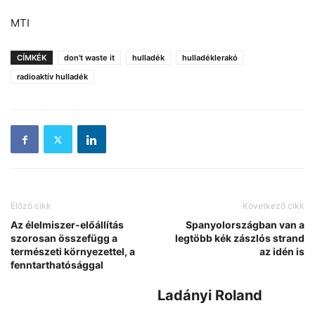
MTI
CÍMKÉK
don't waste it
hulladék
hulladéklerakó
radioaktív hulladék
Előző cikk
Következő cikk
Az élelmiszer-előállítás
Spanyolországban van a
szorosan összefügg a
legtöbb kék zászlós strand
természeti környezettel, a
az idén is
fenntarthatósággal
Ladányi Roland