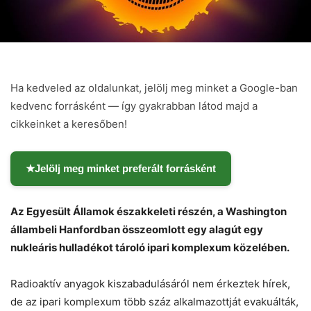
Ha kedveled az oldalunkat, jelölj meg minket a Google-ban
kedvenc forrásként — így gyakrabban látod majd a
cikkeinket a keresőben!
★
Jelölj meg minket preferált forrásként
Az Egyesült Államok északkeleti részén, a Washington
állambeli Hanfordban összeomlott egy alagút egy
Chat
Close
Mr wAIste
nukleáris hulladékot tároló ipari komplexum közelében.
Radioaktív anyagok kiszabadulásáról nem érkeztek hírek,
Helló! Miben segíthetek ma?
de az ipari komplexum több száz alkalmazottját evakuálták,